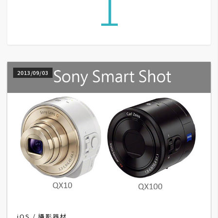
1
G
e
m
i
2013/09/03
n
i
A
I
生
成
圖
片
影
片
iOS
攝影器材