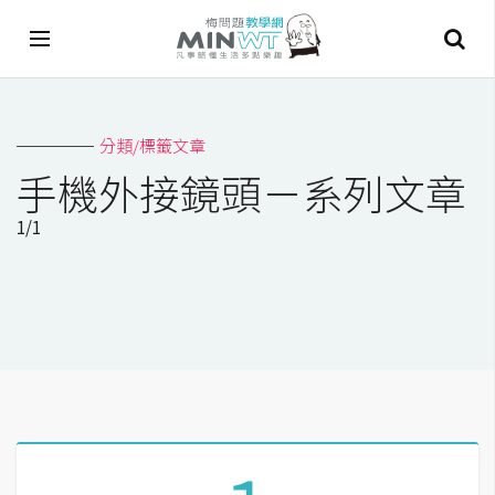
A
分類/標籤文章
I
手機外接鏡頭－系列文章
A
1/1
I
工
具
C
h
a
t
G
P
T