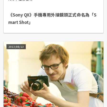
A
I
《Sony QX》手機專用外接鏡頭正式命名為「S
應
用
mart Shot」
設
計
2013/08/13
網
站
影
像
A
d
o