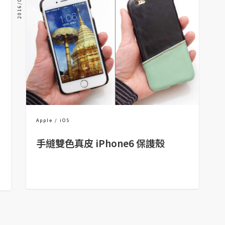
2016/02/08
Apple
iOS
手縫雙色真皮 iPhone6 保謢殼