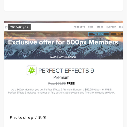
G
e
2015/03/02
m
i
n
i
A
I
生
成
圖
片
Photoshop
影像
影
片