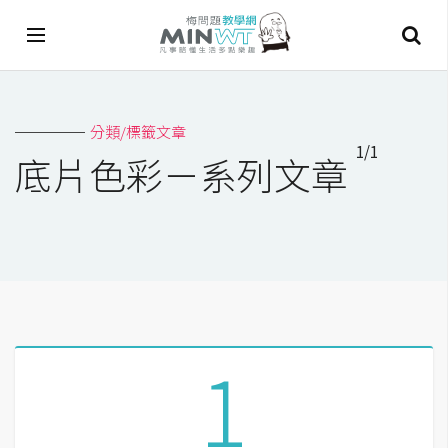
A
分類/標籤文章
I
1/1
底片色彩－系列文章
A
I
工
具
C
h
a
1
t
G
P
T