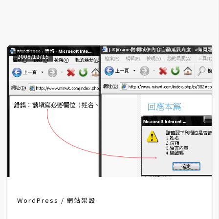
A
I
應
用
2008/12/15
設
計
網
站
影
像
A
WordPress
網站架設
d
o