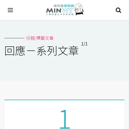
A
分類/標籤文章
I
1/1
回應－系列文章
A
I
工
具
C
h
a
1
t
G
P
T