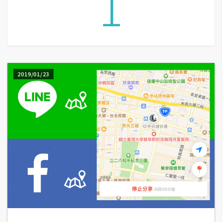
1
G
e
m
i
2019/01/23
n
i
A
I
生
成
圖
片
影
片