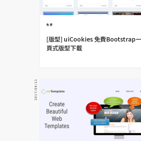
金流物流
架設
主機與網域
免費
SEO 工具
[版型] uiCookies 免費Bootstrap
頁式版型下載
免費空間
網頁設計
2017/09/21
前端
HTML / CSS
JavaScript
UI / UX