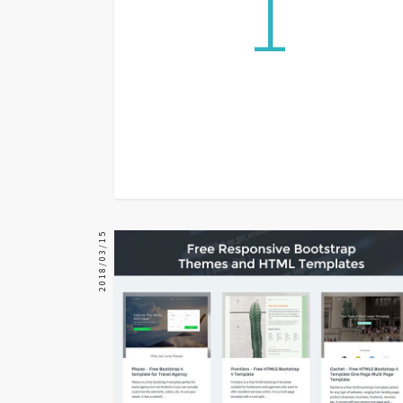
1
器材操控
資源
免費圖庫
免費字型
網站架設
WordPress
2018/03/15
安裝與設定
外掛實作
電商
WooCommerce