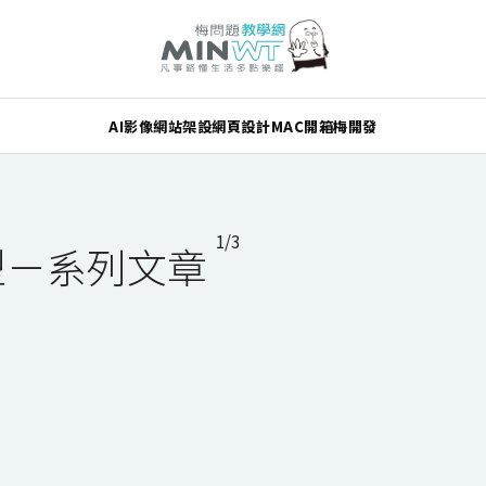
AI
影像
網站架設
網頁設計
MAC
開箱
梅開發
1/3
版型－系列文章