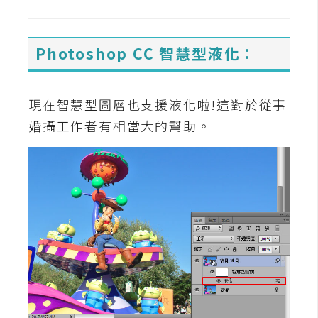
o
c
k
Photoshop CC 智慧型液化：
e
r
現在智慧型圖層也支援液化啦!這對於從事
婚攝工作者有相當大的幫助。
伺
服
器
設
定
資
源
免
費
圖