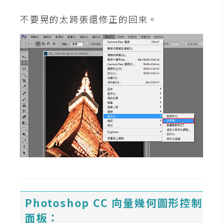
架
設
不要晃的太跨張還修正的回來。
主
機
與
網
域
S
E
O
工
具
Photoshop CC 向量幾何圖形控制
免
面板：
費