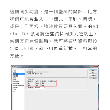
攝
影
這個同步功能，是一個蠻棒的設計，比方
我們可能會載入一些樣式、筆刷、圖樣，
手
或是工作面板，這時候只要登入個人的Ad
機
obe ID，就可將這些資料同步到雲端上，
攝
當到其它台電腦時，就可將這些資料與設
影
定同步回來，就不用再重新載入，相當的
方便。
器
材
操
控
資
源
免