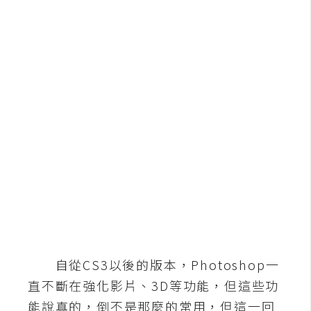
b
e
P
h
o
t
o
s
h
o
p
I
l
自從CS3以後的版本，Photoshop一
l
直不斷在強化影片、3D等功能，但這些功
u
s
能說真的，倒不是那麼的常用，但這一回