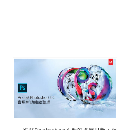
G
e
m
i
n
i
A
I
生
成
圖
片
影
片
雖然Photoshop不斷的推層出新，但