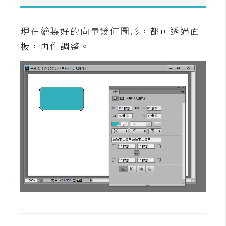
空
間
現在繪製好的向量幾何圖形，都可透過面
板，再作調整。
網
頁
設
計
前
端
H
T
M
L
/
C