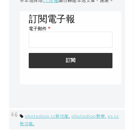
※本站採用
CC授權
請勿轉貼本站文章，謝謝。
開
發
熱
門
文
章
全
站
導
覽
photoshop cc新功能
,
photoshop教學
,
ps cc
新功能
,
合