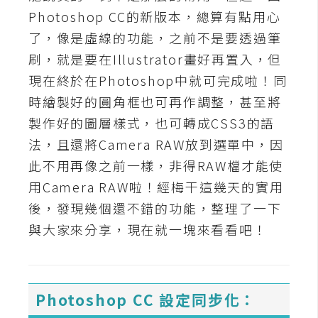
t
Photoshop CC的新版本，總算有點用心
r
了，像是虛線的功能，之前不是要透過筆
a
刷，就是要在Illustrator畫好再置入，但
t
o
現在終於在Photoshop中就可完成啦！同
r
時繪製好的圓角框也可再作調整，甚至將
製作好的圖層樣式，也可轉成CSS3的語
法，且還將Camera RAW放到選單中，因
去
背
此不用再像之前一樣，非得RAW檔才能使
與
用Camera RAW啦！經梅干這幾天的實用
合
後，發現幾個還不錯的功能，整理了一下
成
與大家來分享，現在就一塊來看看吧！
攝
影
商
Photoshop CC 設定同步化：
品