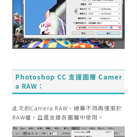
d
P
r
e
s
s
安
裝
與
設
定
Photoshop CC 支援圖層 Camer
a RAW：
外
掛
此次的Camera RAW，總算不用再僅限於
實
作
RAW檔，且還支援各圖層中使用。
電
商