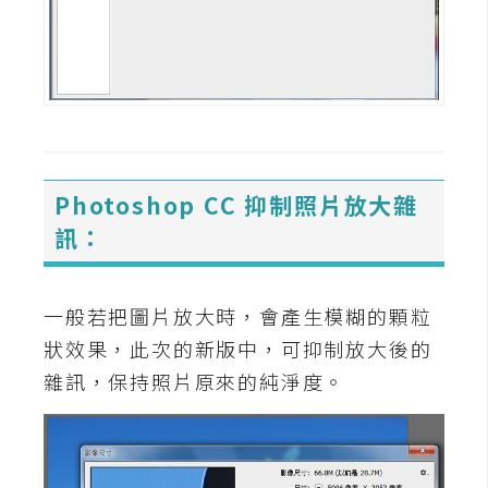
費
圖
庫
免
費
字
Photoshop CC 抑制照片放大雜
型
訊：
網
一般若把圖片放大時，會產生模糊的顆粒
站
狀效果，此次的新版中，可抑制放大後的
架
雜訊，保持照片原來的純淨度。
設
W
o
r