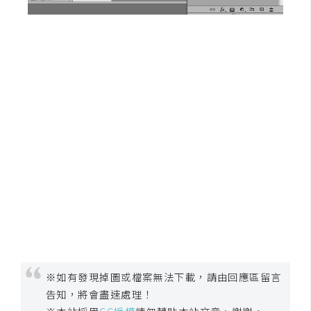
示
免
費
版
型
M
A
C
開
箱
※如有發現掉圖或檔案無法下載，請由回應區留言
告知，將會盡速處理！
梅