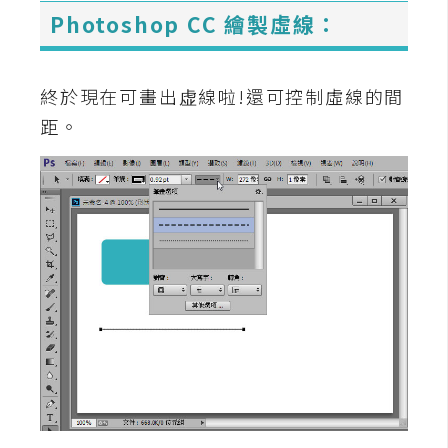
S
Photoshop CC 繪製虛線：
S
終於現在可畫出虚線啦!還可控制虛線的間
J
距。
a
v
a
S
c
r
i
p
t
U
I
/