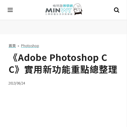
A
I
首頁
»
Photoshop
《Adobe Photoshop C
A
I
工
C》實用新功能重點總整理
具
2013/06/24
C
h
a
t
G
P
T