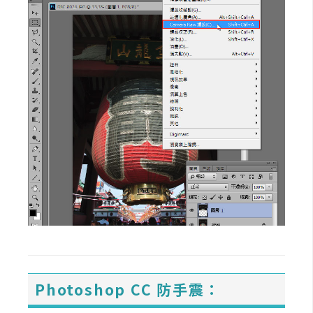
W
o
o
C
o
m
m
e
r
c
e
金
流
物
Photoshop CC 防手震：
流