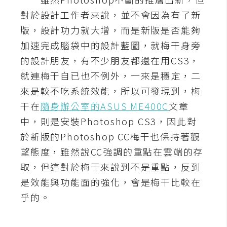
對於設計工作者來說，並不會因為有了新
A
I
版，設計功力就大增，而是新版是否能夠
應
用
加速完成腦袋中的設計藍圖，就梅干身旁
的設計朋友，有不少朋友都還在用CS3，
設
就連梅干自已也不例外，一來是穩定，二
計
來是較不吃系統效能，所以可發現到，梅
干在
隨身辦公室的ASUS ME400C
文章
網
中，則是安裝Photoshop CS3，因此對
站
於新版的Photoshop CC梅干也保持著觀
望態度，雖然說CC強調的重點在雲端的存
影
取，但這對於梅干來說到不是重點，反到
像
是效能與功能面的強化，會是梅干比較在
乎的。
A
d
o