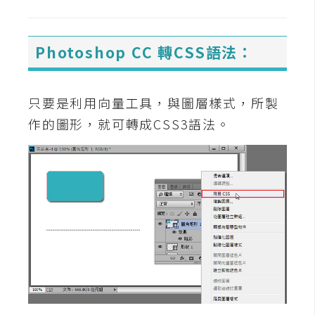
U
X
Photoshop CC 轉CSS語法：
R
W
只要是利用向量工具，與圖層樣式，所製
D
作的圖形，就可轉成CSS3語法。
網
頁
後
端
P
H
P
D