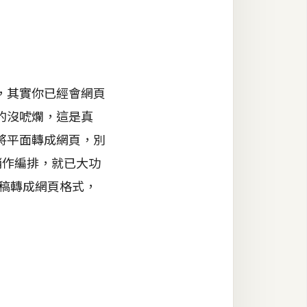
，其實你已經會網頁
的沒唬爛，這是真
將平面轉成網頁，別
稍作編排，就已大功
面稿轉成網頁格式，