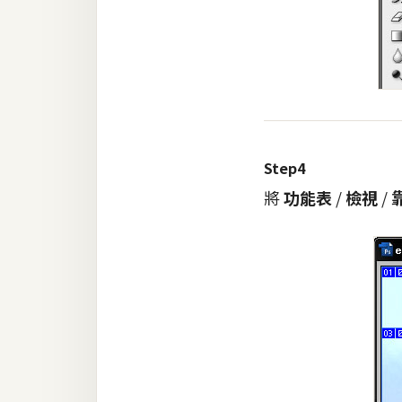
Step4
將
功能表
/
檢視
/