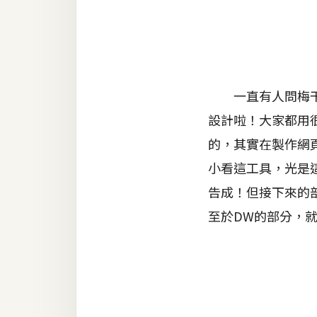
金流物流
架設
主機與網域
SEO 工具
一直有人問梅干桑
免費空間
設計啦！大家都用
的，其實在製作網
小看這工具，光是
網頁設計
告成！但接下來的部
前端
至於DW的部分，
HTML / CSS
JavaScript
UI / UX