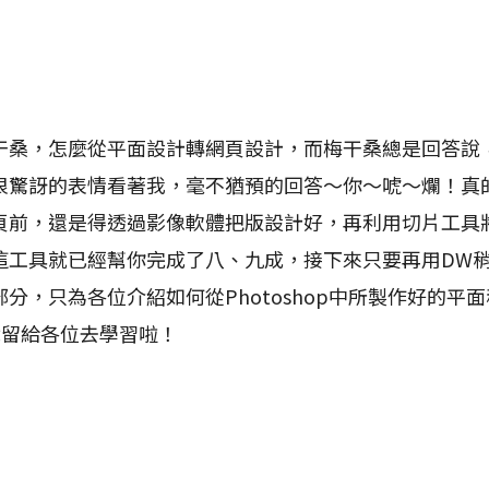
，怎麼從平面設計轉網頁設計，而梅干桑總是回答說
很驚訝的表情看著我，毫不猶預的回答～你～唬～爛！真
頁前，還是得透過影像軟體把版設計好，再利用切片工具
這工具就已經幫你完成了八、九成，接下來只要再用DW
分，只為各位介紹如何從Photoshop中所製作好的平
就留給各位去學習啦！