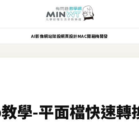
AI
影像
網站架設
網頁設計
MAC
開箱
梅開發
hop教學-平面檔快速