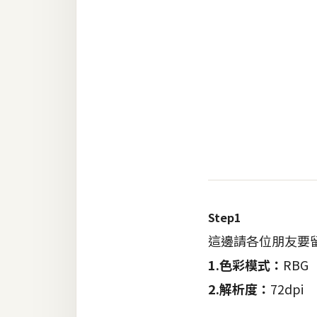
RWD 網頁
後端
PHP
Docker
伺服器設定
資源
免費圖示
免費版型
Step1
這邊請各位朋友要
MAC
1.色彩模式：
RBG
2.解析度：
72dpi
開箱