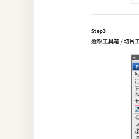
Step3
選取
工具箱
/
切片