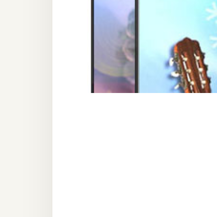
器材操控
資源
免費圖庫
免費字型
網站架設
WordPress
安裝與設定
外掛實作
電商
WooCommerce