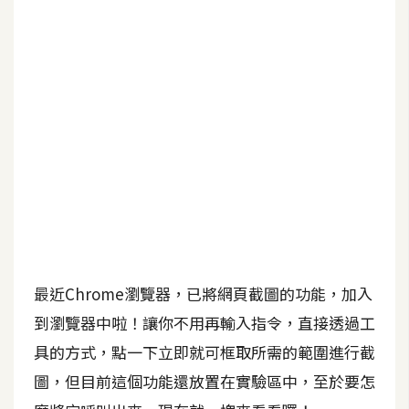
b
e
P
h
o
t
o
s
h
o
p
最近Chrome瀏覽器，已將網頁截圖的功能，加入
I
到瀏覽器中啦！讓你不用再輸入指令，直接透過工
l
具的方式，點一下立即就可框取所需的範圍進行截
l
u
圖，但目前這個功能還放置在實驗區中，至於要怎
s