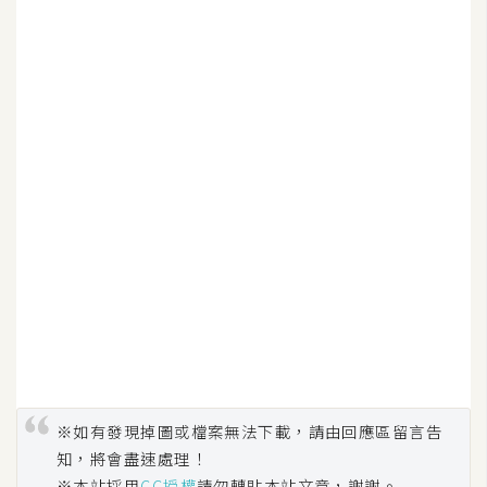
空
間
網
頁
設
計
前
端
H
T
M
L
※如有發現掉圖或檔案無法下載，請由回應區留言告
/
知，將會盡速處理！
C
※本站採用
CC授權
請勿轉貼本站文章，謝謝。