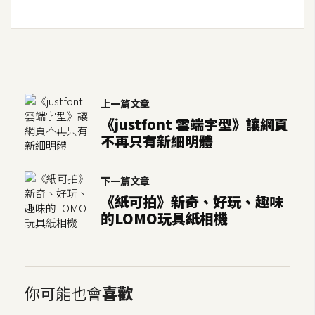
U
X
R
W
上一篇文章
D
《justfont 雲端字型》讓網頁
網
不再只有新細明體
頁
後
下一篇文章
端
《紙可拍》新奇、好玩、趣味
的LOMO玩具紙相機
P
H
P
你可能也會
喜歡
D