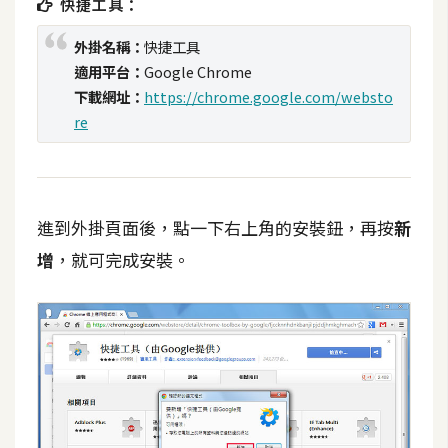
快捷工具：
t
r
外掛名稱：
快捷工具
a
適用平台：
Google Chrome
t
下載網址：
https://chrome.google.com/websto
o
re
r
去
進到外掛頁面後，點一下右上角的安裝鈕，再按
新
背
與
增
，就可完成安裝。
合
成
攝
影
商
品