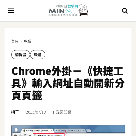
A
首頁
»
軟體
I
瀏覽器
軟體
A
I
Chrome外掛－《快捷工
工
具
具》輸入網址自動開新分
C
頁頁籤
h
a
t
梅干
2013/07/18
1 分鐘閱讀
G
P
T