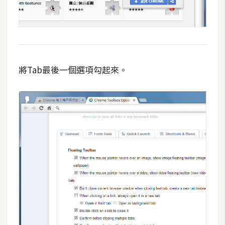
d
P
r
e
s
s
將Tab最後一個選項勾起來。
安
裝
與
設
定
外
掛
實
作
電
商