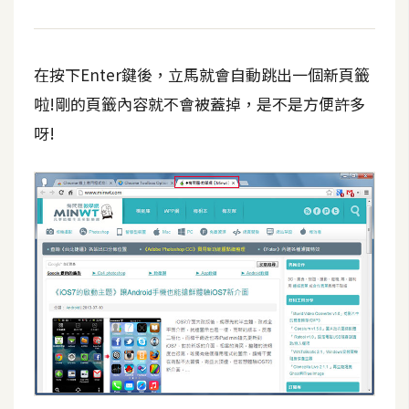
架
設
在按下Enter鍵後，立馬就會自動跳出一個新頁籤
主
機
啦!剛的頁籤內容就不會被蓋掉，是不是方便許多
與
呀!
網
域
S
E
O
工
具
免
費