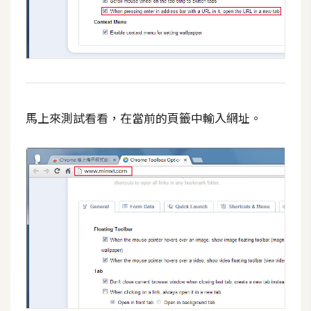
W
o
o
C
o
m
馬上來測試看看，在當前的頁籤中輸入網址。
m
e
r
c
e
金
流
物
流