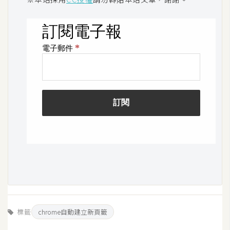
S
S
J
a
v
a
S
c
r
i
p
t
U
標籤
chrome自動建立新頁籤
I
/