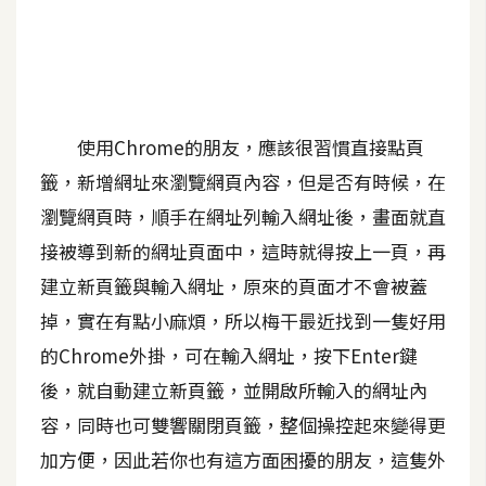
A
I
應
用
使用Chrome的朋友，應該很習慣直接點頁
設
計
籤，新增網址來瀏覽網頁內容，但是否有時候，在
瀏覽網頁時，順手在網址列輸入網址後，畫面就直
網
接被導到新的網址頁面中，這時就得按上一頁，再
站
建立新頁籤與輸入網址，原來的頁面才不會被蓋
掉，實在有點小麻煩，所以梅干最近找到一隻好用
的Chrome外掛，可在輸入網址，按下Enter鍵
影
像
後，就自動建立新頁籤，並開啟所輸入的網址內
容，同時也可雙響關閉頁籤，整個操控起來變得更
A
加方便，因此若你也有這方面困擾的朋友，這隻外
d
o