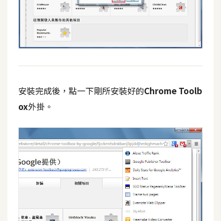
攝
影
手
機
攝
影
安裝完成後，點一下剛所安裝好的
Chrome Toolb
ox
外掛。
器
材
操
控
資
源
免