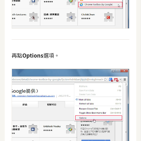
費
圖
庫
免
費
字
再點
Options
選項。
型
網
站
架
設
W
o
r