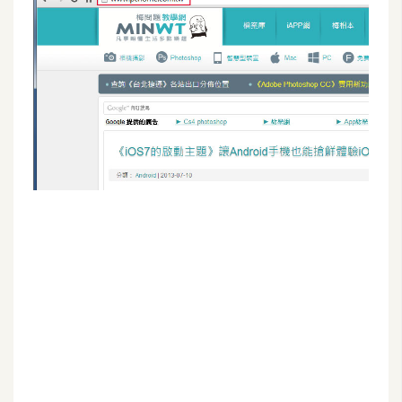
G
e
m
i
n
i
A
I
生
成
圖
片
影
片