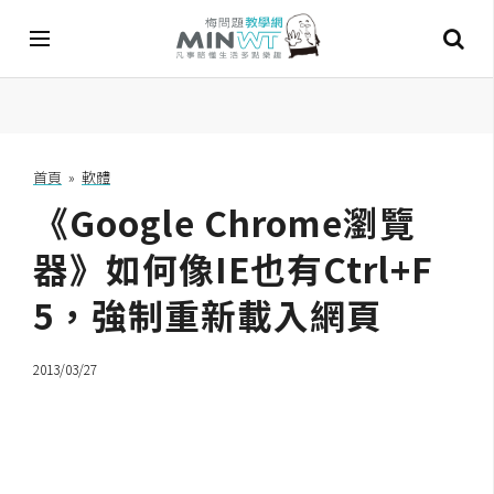
A
I
首頁
»
軟體
《Google Chrome瀏覽
A
I
工
器》如何像IE也有Ctrl+F
具
5，強制重新載入網頁
C
h
2013/03/27
a
t
G
P
T