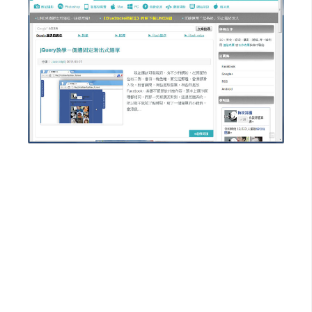
d
P
r
e
s
s
安
裝
與
設
定
外
掛
實
作
電
商