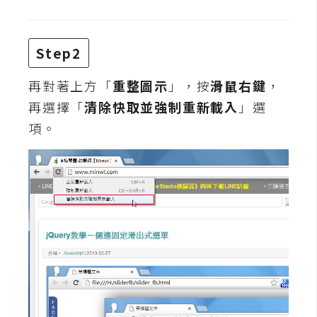
攝
影
Step2
手
再對著上方「
重整圖示
」，按
滑鼠右鍵
，
機
再選擇「
清除快取並強制重新載入
」選
攝
影
項。
器
材
操
控
資
源
免