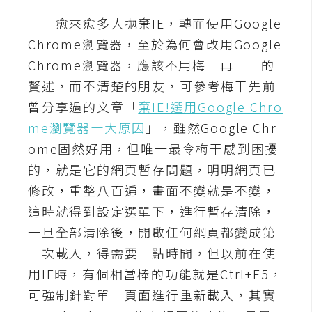
愈來愈多人拋棄IE，轉而使用Google
A
I
Chrome瀏覽器，至於為何會改用Google
應
用
Chrome瀏覽器，應該不用梅干再一一的
贅述，而不清楚的朋友，可參考梅干先前
設
曾分享過的文章「
棄IE!選用Google Chro
計
me瀏覽器十大原因
」，雖然Google Chr
ome固然好用，但唯一最令梅干感到困擾
網
的，就是它的網頁暫存問題，明明網頁已
站
修改，重整八百遍，畫面不變就是不變，
這時就得到設定選單下，進行暫存清除，
影
一旦全部清除後，開啟任何網頁都變成第
像
一次載入，得需要一點時間，但以前在使
用IE時，有個相當棒的功能就是Ctrl+F5，
A
可強制針對單一頁面進行重新載入，其實
d
o