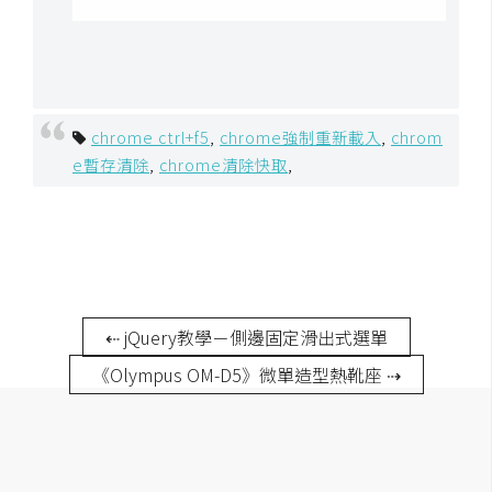
架
設
主
機
chrome ctrl+f5
,
chrome強制重新載入
,
chrom
與
e暫存清除
,
chrome清除快取
,
網
域
S
E
O
⇠ jQuery教學－側邊固定滑出式選單
工
《Olympus OM-D5》微單造型熱靴座 ⇢
具
免
費