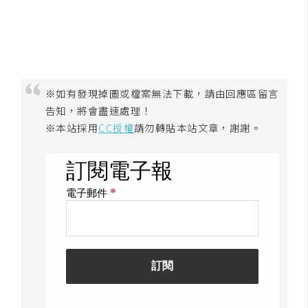
W
o
o
C
o
※如有發現掉圖或檔案無法下載，請由回應區留言
m
告知，將會盡速處理！
m
※本站採用
CC授權
請勿轉貼本站文章，謝謝。
e
r
c
e
金
流
物
流