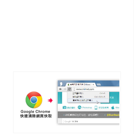
G
e
m
i
n
i
A
I
生
成
圖
片
影
片