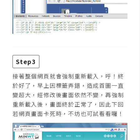
費
圖
庫
免
費
字
型
Step3
接著整個網頁就會強制重新載入，呼！終
網
於好了，早上因標籤弄錯，造成首圖一直
站
變超大，經修改後畫面依然不變，再強制
架
重新載入後，畫面終於正常了，因此下回
設
若網頁畫面卡死時，不坊也可試看看囉！
W
o
r