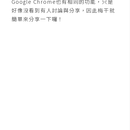
Google Chrome也有相同的功能，只是
b
e
好像沒看到有人討論與分享，因此梅干就
簡單來分享一下囉！
P
h
o
t
o
s
h
o
p
I
l
l
u
s