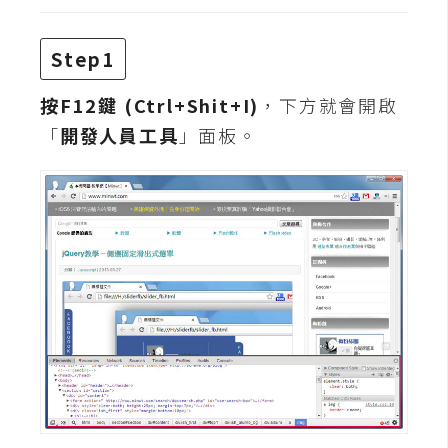
t
r
Step1
a
t
按F12鍵 (Ctrl+Shit+I)
，下方就會開啟
o
「
開發人員工具
」面板。
r
去
背
與
合
成
攝
影
商
品