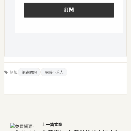
U
X
R
W
D
網
頁
標籤
網路問題
電腦不求人
後
端
P
H
P
上一篇文章
D