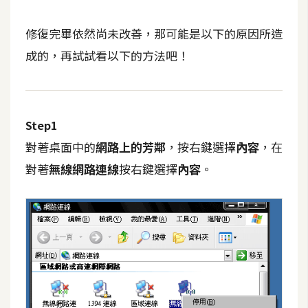
d
P
r
修復完畢依然尚未改善，那可能是以下的原因所造
e
s
成的，再試試看以下的方法吧！
s
安
裝
Step1
與
設
對著桌面中的
網路上的芳鄰
，按右鍵選擇
內容
，在
定
對著
無線網路連線
按右鍵選擇
內容
。
外
掛
實
作
電
商