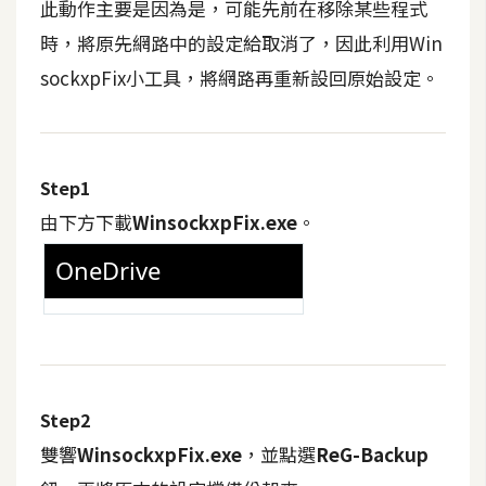
此動作主要是因為是，可能先前在移除某些程式
t
r
時，將原先網路中的設定給取消了，因此利用Win
a
sockxpFix小工具，將網路再重新設回原始設定。
t
o
r
Step1
去
由下方下載
WinsockxpFix.exe
。
背
與
合
成
攝
影
Step2
商
雙響
WinsockxpFix.exe
，並點選
ReG-Backup
品