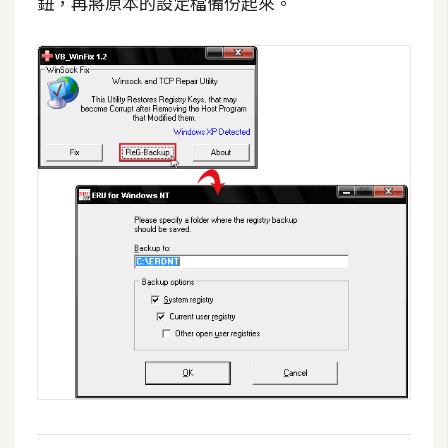
鈕，再將原本的設定檔備份起來。
攝
影
手
機
攝
影
器
材
操
控
資
源
免