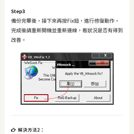
費
圖
Step3
庫
備份完畢後，接下來再按Fix鈕，進行修復動作，
完成後請重新開機並重新連線，看狀況是否有得到
免
改善。
費
字
型
網
站
架
設
W
o
解決方法2：
r