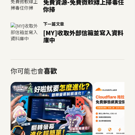
免費資源-免費微軟線上掃毒任
o
你掃
c
k
下一篇文章
e
[MY]收取外部信箱並寫入資料
r
庫中
伺
服
器
你可能也會
喜歡
設
定
資
源
免
費
圖