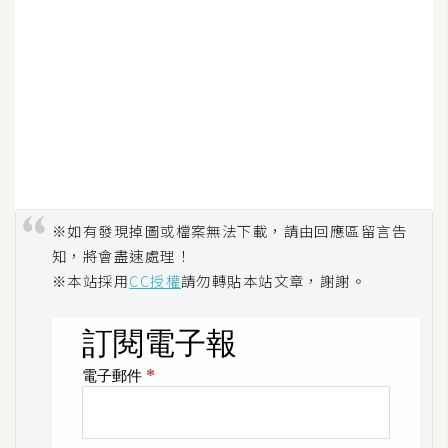
S
S
J
a
v
a
S
※如有發現掉圖或檔案無法下載，請由回應區留言告
c
知，將會盡速處理！
r
i
※本站採用
CC授權
請勿轉貼本站文章，謝謝。
p
t
U
I
/