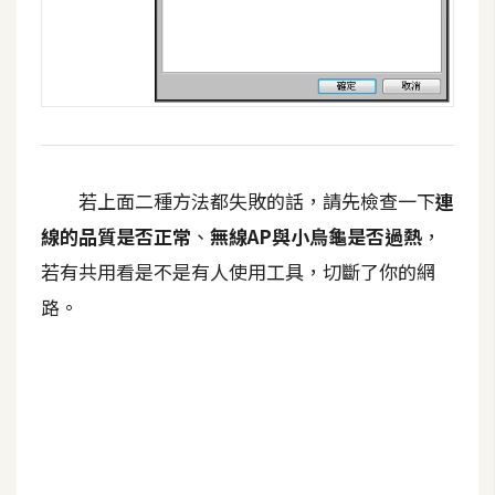
空
間
網
頁
設
若上面二種方法都失敗的話，請先檢查一下
連
計
線的品質是否正常
、
無線AP與小烏龜是否過熱
，
若有共用看是不是有人使用工具，切斷了你的網
前
端
路。
H
T
M
L
/
C