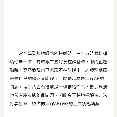
A
I
應
用
設
計
當在享受無線網路的快感時，三不五時就雄雄
網
給你斷一下，有時跟三五好友在群聊時，聊的正起
站
勁時，突然發現自已怎麼不在群聊中，才發現到原
來是自已的網路又斷線了，於是以為是無線AP的
影
問題，換了八百台後還是一樣斷給你看，最近周邊
像
也常有朋友遇到此問題，因此今天特地把解決方法
分享出來，讓你的無線AP乖乖的工作別亂斷線。
A
d
o