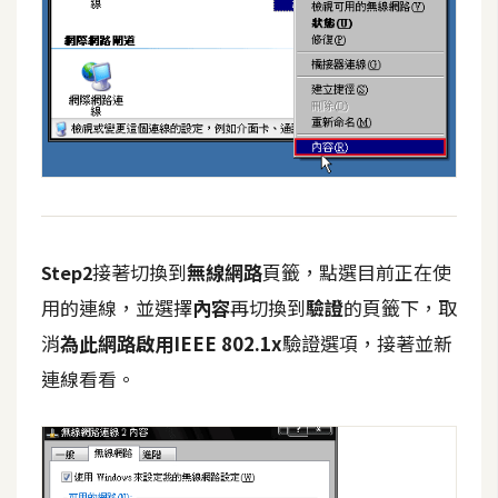
W
o
o
C
o
m
m
e
r
接著切換到
無線網路
頁籤，點選目前正在使
Step2
c
用的連線，並選擇
內容
再切換到
驗證
的頁籤下，取
e
消
為此網路啟用IEEE 802.1x
驗證選項，接著並新
連線看看。
金
流
物
流