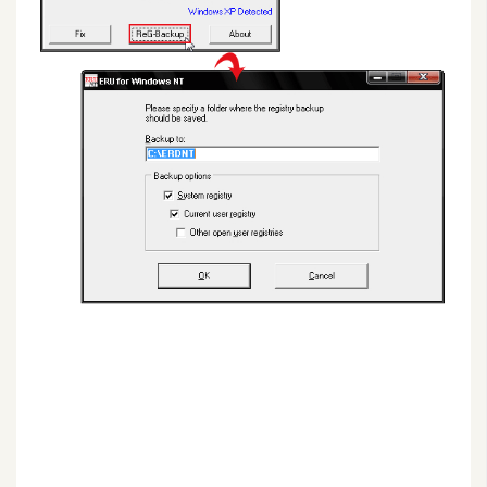
G
e
m
i
n
i
A
I
生
成
圖
片
影
片