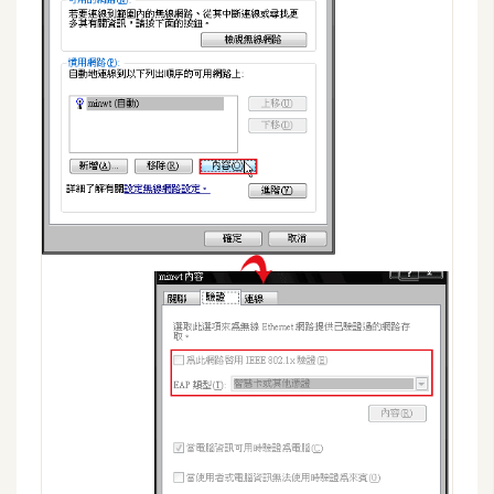
架
設
主
機
與
網
域
S
E
O
工
具
免
費