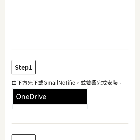
b
e
P
h
o
t
o
s
Step1
h
o
由下方先下載GmailNotifie，並雙響完戎安裝。
p
I
l
l
u
s