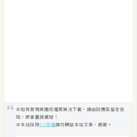
W
o
o
C
o
m
m
e
r
c
e
金
※如有發現掉圖或檔案無法下載，請由回應區留言告
流
知，將會盡速處理！
物
※本站採用
CC授權
請勿轉貼本站文章，謝謝。
流