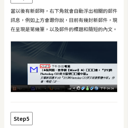
費
圖
當以後有新郵時，右下角就會自動浮出相關的郵件
庫
訊息，例如上方會跟你說，目前有幾封新郵件，現
在呈現是第幾筆，以及郵件的標題和簡短的內文。
免
費
字
型
網
站
架
設
W
Step5
o
r