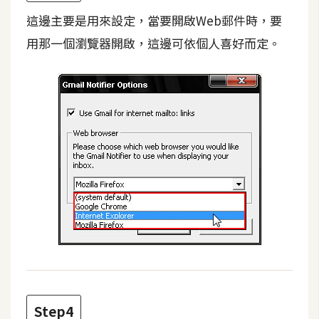
攝
這邊主要是用來設定，當要開啟Web郵件時，要
影
用那一個瀏覽器開啟，這邊可依個人喜好而定。
手
機
攝
影
器
材
操
控
資
源
免
Step4