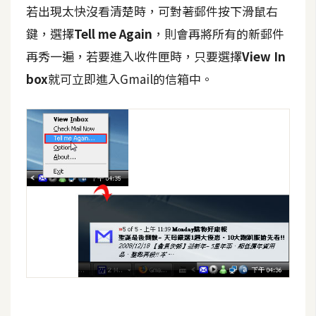
d
若出現太快沒看清楚時，可對著郵件按下滑鼠右
P
r
鍵，選擇
Tell me Again
，則會再將所有的新郵件
e
s
再秀一遍，若要進入收件匣時，只要選擇
View In
s
box
就可立即進入Gmail的信箱中。
安
裝
與
設
定
外
掛
實
作
電
商