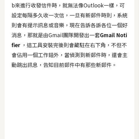
b來進行收發信件時，就無法像Outlook一樣，可
A
設定每隔多久收一次信，一旦有新郵件時則，系統
I
應
則會有提示訊息或音樂，現在告訴各訴各位一個好
用
消息，那就是由Gmail團隊開發出一套
Gmail Noti
設
fier
，這工具安裝完後則會藏駐在右下角，不但不
計
會佔用一個工作鈕外，當偵測到新郵件時，還會主
動跳出訊息，告知目前郵件中有那些新郵件。
網
站
影
像
A
d
o