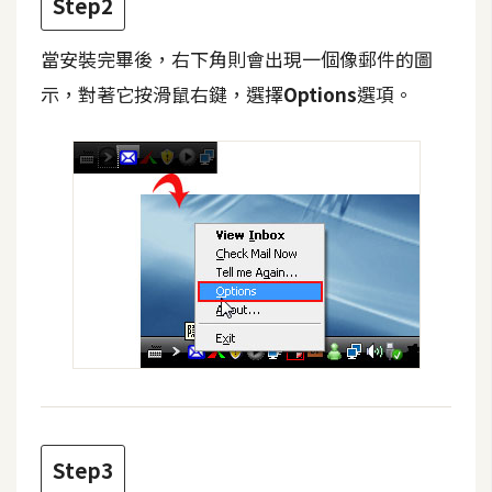
Step2
t
r
當安裝完畢後，右下角則會出現一個像郵件的圖
a
示，對著它按滑鼠右鍵，選擇
Options
選項。
t
o
r
去
背
與
合
成
攝
影
商
Step3
品