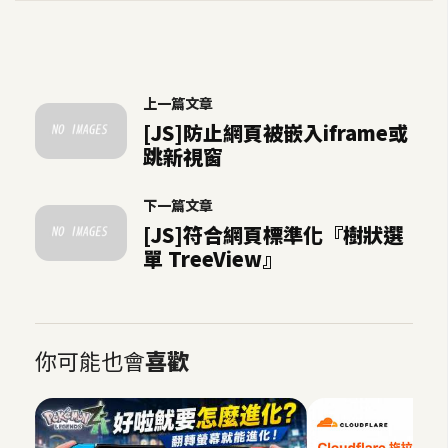
空
間
上一篇文章
網
[JS]防止網頁被嵌入iframe或
頁
跳新視窗
設
計
下一篇文章
[JS]符合網頁標準化『樹狀選
前
單 TreeView』
端
H
T
你可能也會
喜歡
M
L
/
C