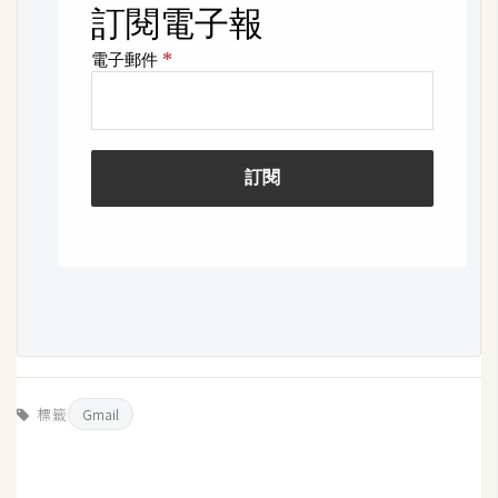
架
設
主
機
與
網
域
S
E
O
工
具
標籤
Gmail
免
費