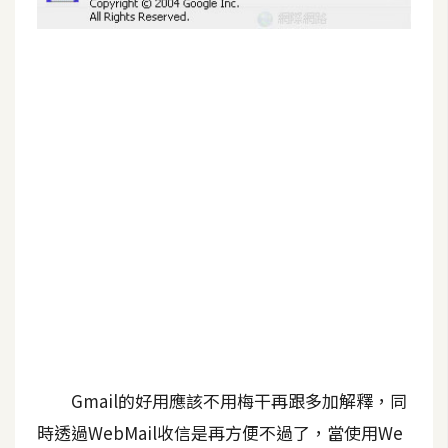
G
e
m
i
n
i
A
I
生
成
圖
片
Gmail的好用應該不用梅干再跟多加解釋，同
影
時透過WebMail收信是再方便不過了，當使用We
片