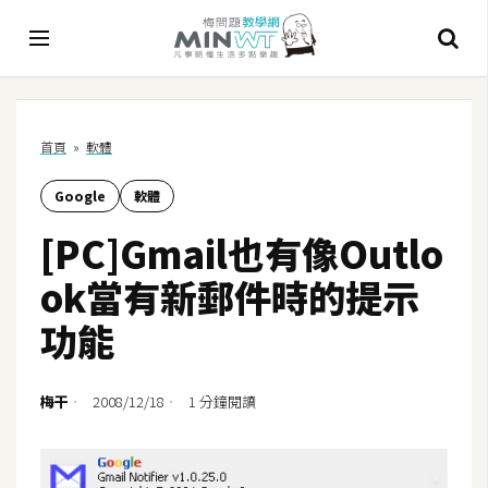
A
首頁
»
軟體
I
Google
軟體
A
I
[PC]Gmail也有像Outlo
工
具
ok當有新郵件時的提示
C
功能
h
a
t
梅干
2008/12/18
1 分鐘閱讀
G
P
T