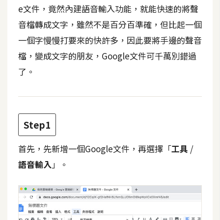
t
e文件，竟然內建語音輸入功能，就能快速的將聲
r
音檔轉成文字，雖然不是百分百準確，但比起一個
a
一個字慢慢打要來的快許多，因此要將手邊的聲音
t
o
檔，變成文字的朋友，Google文件可千萬別錯過
r
了。
去
背
與
Step1
合
成
首先，先新增一個Google文件，再選擇「
工具
/
語音輸入
」。
攝
影
商
品