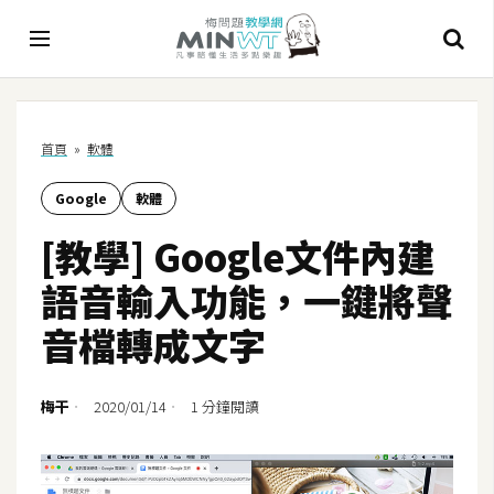
A
首頁
»
軟體
I
Google
軟體
A
I
[教學] Google文件內建
工
具
語音輸入功能，一鍵將聲
C
音檔轉成文字
h
a
t
梅干
2020/01/14
1 分鐘閱讀
G
P
T