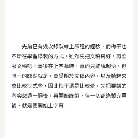
A
I
應
用
設
先前已有幾次錄製線上課程的經驗，而梅干也
計
不斷在學習錄製的方式，雖然先把文稿寫好，再照
著文稿唸，事後在上字幕時，真的只能說超快，但
網
唯一的缺點就是，會受限於文稿內容，以及聽起來
站
會比較制式些，因此梅干還是比較愛，先把要講的
內容想過一遍後，再開始錄製，但一切都錄製完畢
影
後，就是要開始上字幕。
像
A
d
o