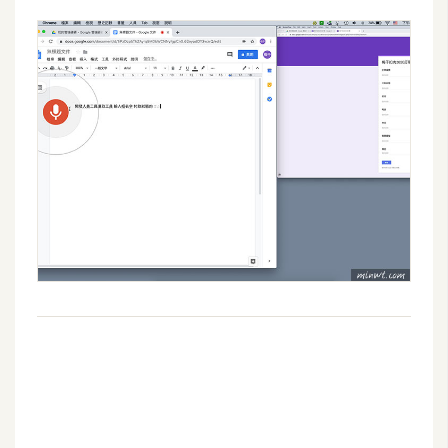
d
P
r
e
s
s
安
裝
與
設
定
外
掛
實
作
電
商