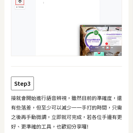
費
圖
庫
免
費
字
型
網
Step3
站
架
接就會開始進行語音辨視，雖然目前的準確度，還
設
有些落差，但至少可以減少一一手打的時間，只需
之後再手動微調，立即就可完成，若各位手邊有更
W
o
好、更準確的工具，也歡迎分享囉!
r