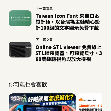
空
上一篇文章
間
Taiwan Icon Font 來自日本
設計師，以台灣為主軸精心設
計100組的文字圖示免費下載
網
頁
下一篇文章
設
Online STL viewer 免費線上
計
STL檔預覽器，可預覽尺寸、3
60度翻轉視角與放大檢視
前
端
H
你可能也會
喜歡
T
M
L
/
C