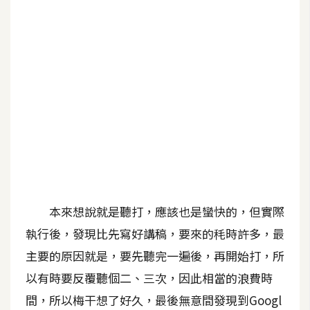
b
e
P
h
o
t
o
s
h
o
p
本來想說就是聽打，應該也是蠻快的，但實際
執行後，發現比先寫好講稿，要來的秏時許多，最
I
l
主要的原因就是，要先聽完一遍後，再開始打，所
l
以有時要反覆聽個二、三次，因此相當的浪費時
u
間，所以梅干想了好久，最後無意間發現到Googl
s