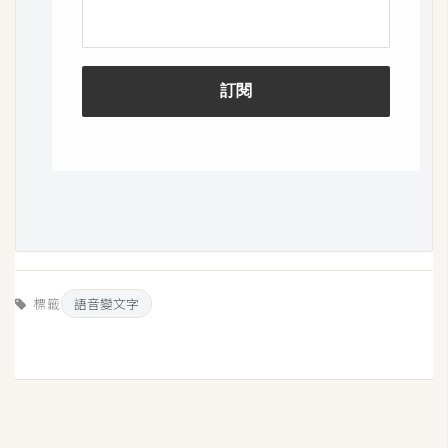
架
設
主
機
與
網
域
S
E
O
標籤
語音變文字
工
具
免
費