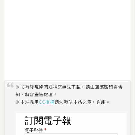
W
o
o
C
o
m
m
e
r
c
e
※如有發現掉圖或檔案無法下載，請由回應區留言告
知，將會盡速處理！
※本站採用
CC授權
請勿轉貼本站文章，謝謝。
金
流
物
流