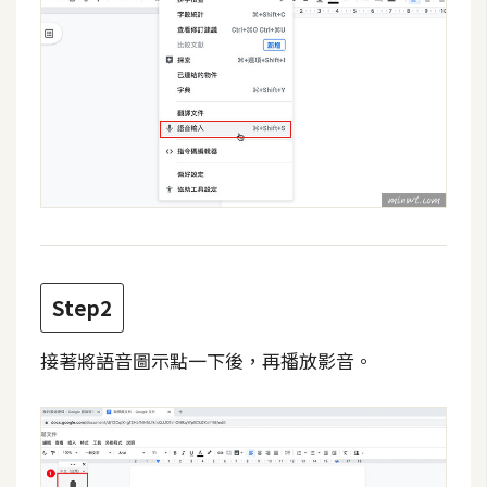
攝
影
手
機
攝
影
器
材
Step2
操
控
接著將語音圖示點一下後，再播放影音。
資
源
免