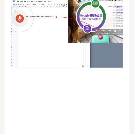
G
e
m
i
n
i
A
I
生
成
圖
片
影
片