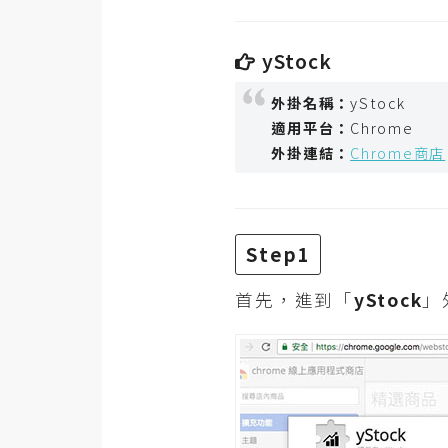
RWD 網頁
後端
yStock
PHP
外掛名稱：
yStock
Docker
適用平台：
Chrome
外掛連結：
Chrome商店
伺服器設定
資源
免費圖示
Step1
免費版型
首先，進到「
yStock
」
MAC
開箱