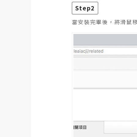
Step2
當安裝完畢後，將滑鼠