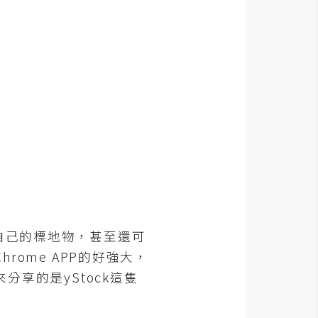
自己的標地物，甚至還可
rome APP的好強大，
分享的是yStock這隻