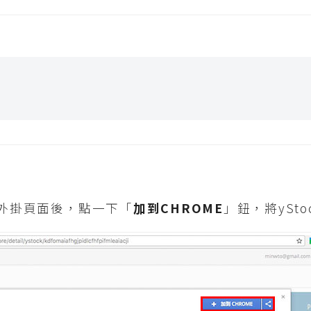
外掛頁面後，點一下「
加到CHROME
」鈕，將ySt