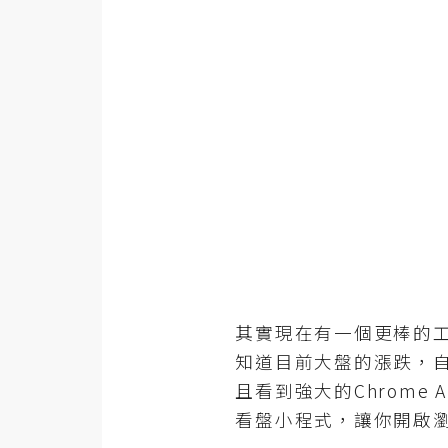
金流物流
架設
主機與網域
SEO 工具
免費空間
網頁設計
前端
HTML / CSS
其實現在有一個更棒的工
知道目前大盤的漲跌，自從
JavaScript
且看到強大的Chrome
UI / UX
看盤小程式，讓你開啟