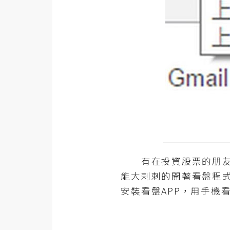
器材操控
資源
免費圖庫
免費字型
網站架設
WordPress
安裝與設定
有在投資股票的朋友，
外掛實作
能大剌剌的開著看盤程
安裝看盤APP，用手機
電商
WooCommerce