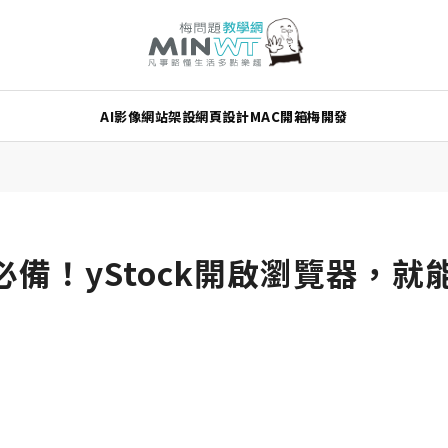
AI
影像
網站架設
網頁設計
MAC
開箱
梅開發
民必備！yStock開啟瀏覽器，