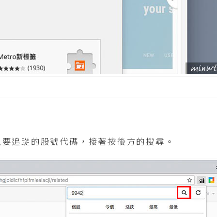
入要追踨的股號代碼，接著按後方的搜尋。