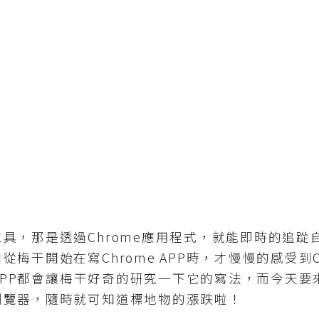
具，那是透過Chrome應用程式，就能即時的追踨
梅干開始在寫Chrome APP時，才慢慢的感受到Ch
 APP都會讓梅干好奇的研究一下它的寫法，而今天要來
瀏覽器，隨時就可知道標地物的漲跌啦！