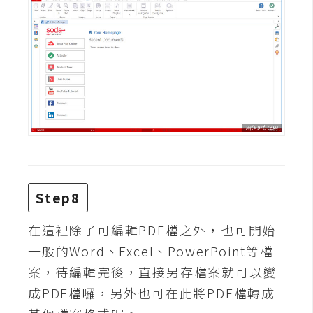
S
S
J
a
v
a
S
c
r
i
Step8
p
在這裡除了可編輯PDF檔之外，也可開始
t
一般的Word、Excel、PowerPoint等檔
案，待編輯完後，直接另存檔案就可以變
U
成PDF檔囉，另外也可在此將PDF檔轉成
I
/