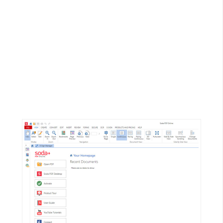
G
e
m
i
n
i
A
I
生
成
圖
片
影
片