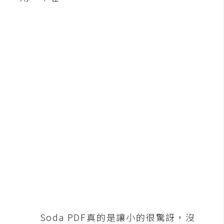
b
e
P
h
o
t
o
s
h
o
p
I
l
l
u
Soda PDF真的是讓小的很驚訝，沒
s