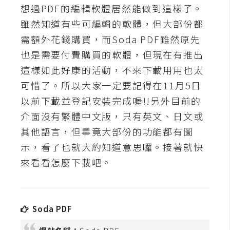
t
想過PDF的編輯軟體居然能做到這樣子。
r
雖然知道有些可編輯的軟體，但大部份都
a
需額外花錢購買，而Soda PDF雖然原先
t
也是需要付費購買的軟體，但現在有推出
o
r
這樣如此好康的活動，不來下載用用也太
可惜了。所以大家一定要記得在11月5日
以前下載並登記安裝完成喔!!另外目前的
去
介面沒有繁體中文版，只有英文、日文或
背
與
其他語言，但畢竟大部份的功能都有圖
合
示，看了也就大約知道意思囉。接著就快
成
來看看怎麼下載吧。
攝
影
Soda PDF
商
品