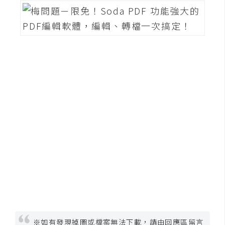
o
c
k
e
r
伺
服
器
設
定
資
源
免
費
圖
※如有發現掉圖或檔案無法下載，請由回應區留言