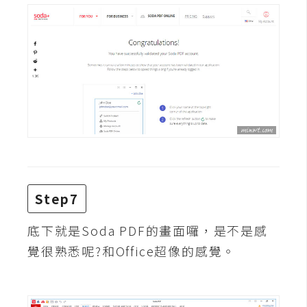
空
間
網
頁
設
計
前
端
Step7
H
底下就是Soda PDF的畫面囉，是不是感
T
覺很熟悉呢?和Office超像的感覺。
M
L
/
C