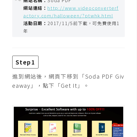
網站名稱：
Soda PDF
攝
網站連結：
http://www.videoconverterf
影
actory.com/halloween/?ptwhk.html
活動日期：
2017/11/5前下載，可免費使用1
年
手
機
攝
影
Step1
器
進到網站後，網頁下移到「Soda PDF Giv
材
eaway」，點下「Get It」。
操
控
資
源
免