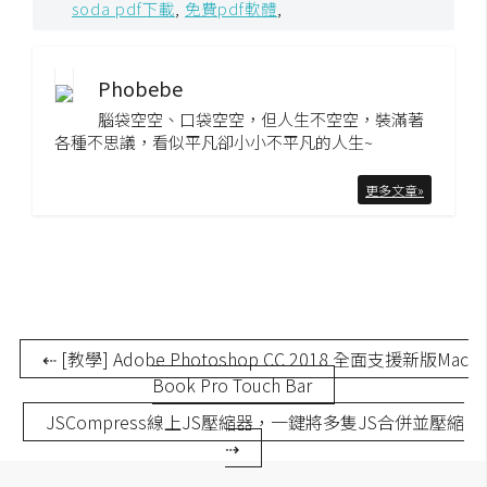
soda pdf下載
,
免費pdf軟體
,
開
發
Phobebe
腦袋空空、口袋空空，但人生不空空，裝滿著
熱
各種不思議，看似平凡卻小小不平凡的人生~
門
文
更多文章»
章
全
站
導
⇠ [教學] Adobe Photoshop CC 2018 全面支援新版Mac
Book Pro Touch Bar
覽
JSCompress線上JS壓縮器，一鍵將多隻JS合併並壓縮
⇢
合