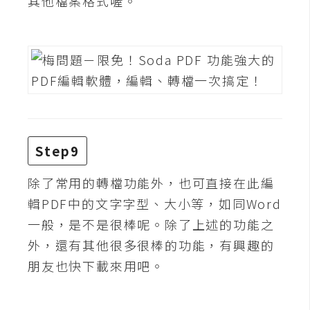
其他檔案格式喔。
U
X
R
W
D
網
頁
Step9
後
除了常用的轉檔功能外，也可直接在此編
端
輯PDF中的文字字型、大小等，如同Word
P
一般，是不是很棒呢。除了上述的功能之
H
外，還有其他很多很棒的功能，有興趣的
P
朋友也快下載來用吧。
D