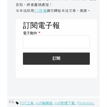
示
告知，將會盡速處理！
※本站採用
CC授權
請勿轉貼本站文章，謝謝。
免
費
版
型
M
A
C
開
箱
PDF工具
,
pdf編輯器
,
pdf軟體下載
,
Phobebe
,
梅