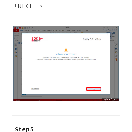
「NEXT」。
W
o
o
C
o
m
m
e
r
c
e
金
流
物
流
Step5