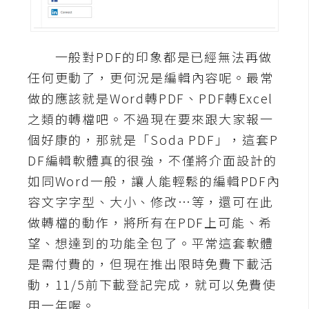
A
I
應
一般對PDF的印象都是已經無法再做
用
任何更動了，更何況是編輯內容呢。最常
設
做的應該就是Word轉PDF、PDF轉Excel
計
之類的轉檔吧。不過現在要來跟大家報一
個好康的，那就是「Soda PDF」，這套P
網
DF編輯軟體真的很強，不僅將介面設計的
站
如同Word一般，讓人能輕鬆的編輯PDF內
容文字字型、大小、修改…等，還可在此
做轉檔的動作，將所有在PDF上可能、希
影
望、想達到的功能全包了。平常這套軟體
像
是需付費的，但現在推出限時免費下載活
A
動，11/5前下載登記完成，就可以免費使
d
用一年喔。
o