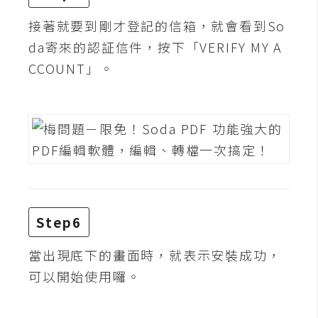
架
設
接著就要到剛才登記的信箱，就會看到So
da寄來的認証信件，按下「VERIFY MY A
主
CCOUNT」。
機
與
網
域
S
E
O
Step6
工
具
當出現底下的畫面時，就表示安裝成功，
可以開始使用囉。
免
費