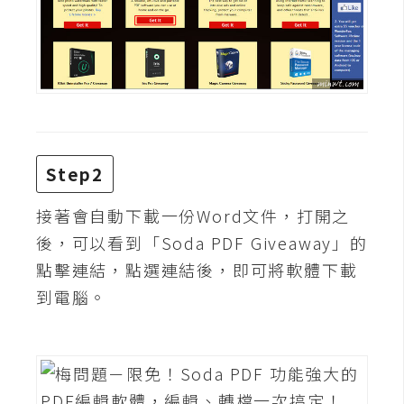
費
圖
庫
免
費
字
型
Step2
接著會自動下載一份Word文件，打開之
網
後，可以看到「Soda PDF Giveaway」的
站
點擊連結，點選連結後，即可將軟體下載
架
到電腦。
設
W
o
r