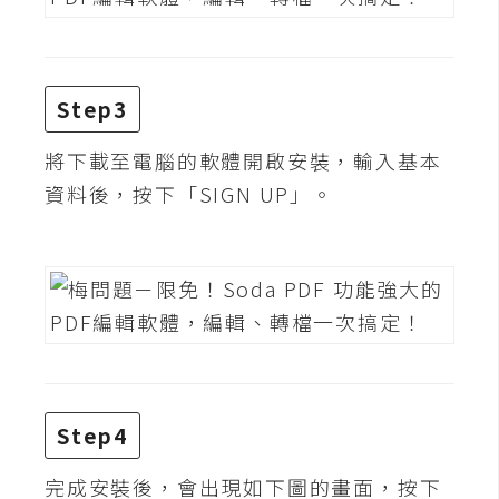
d
P
r
e
s
s
Step3
安
將下載至電腦的軟體開啟安裝，輸入基本
裝
資料後，按下「SIGN UP」。
與
設
定
外
掛
實
作
Step4
電
商
完成安裝後，會出現如下圖的畫面，按下