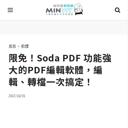
A
I
首頁
»
軟體
限免！Soda PDF 功能強
A
I
工
大的PDF編輯軟體，編
具
輯、轉檔一次搞定！
C
h
2017/10/31
a
t
G
P
T