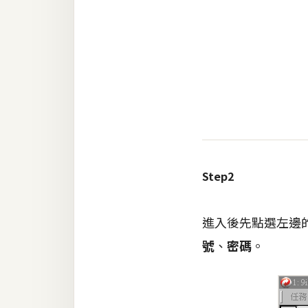
Step2
進入後先點選左邊
號
、
密碼
。