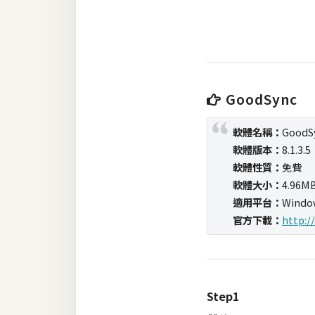
RWD 網頁
後端
PHP
Docker
GoodSync
伺服器設定
軟體名稱：
GoodS
軟體版本：
8.1.3.5
資源
軟體性質：
免費
免費圖示
軟體大小：
4.96M
適用平台：
Window
免費版型
官方下載：
http:
MAC
Step1
開箱