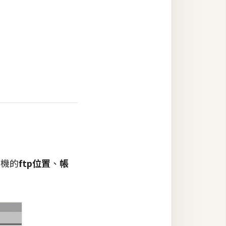
主機的
ftp位置
、
帳