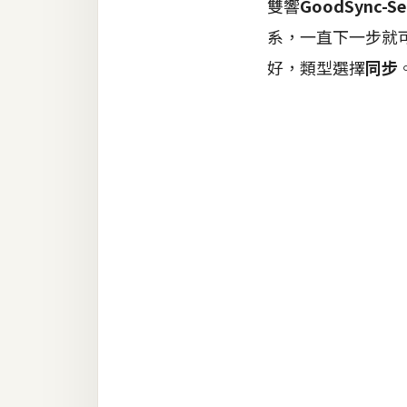
雙響
GoodSync-Se
系，一直下一步就
梅開發
好，類型選擇
同步
熱門文章
全站導覽
合作提案