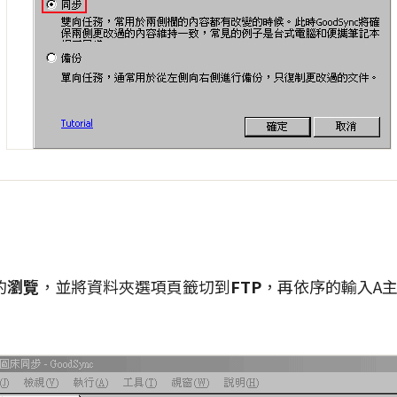
的
瀏覽
，並將資料夾選項頁籤切到
FTP
，再依序的輸入A