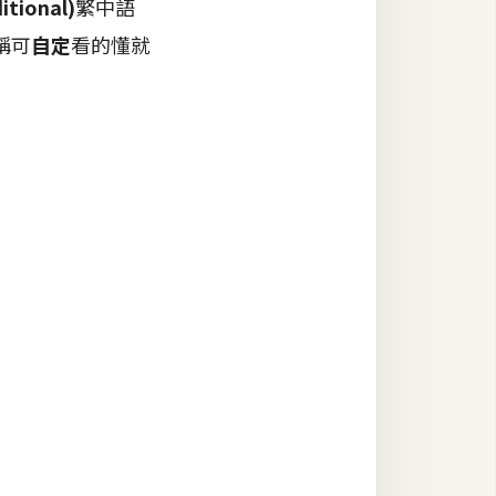
itional)
繁中語
稱可
自定
看的懂就