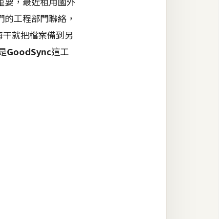
重要，最近租用國外
們的工程部門聯絡，
梅干就把檔案備到另
是
GoodSync
這工