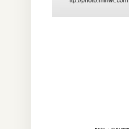
器材操控
資源
免費圖庫
免費字型
網站架設
WordPress
安裝與設定
外掛實作
電商
WooCommerce