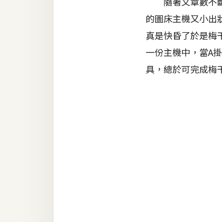
隨著文章數不斷的
金流物流
的圖床主機又小出
架設
真是快昏了於是梅干
主機與網域
一份主機中，當A
SEO 工具
具，總於可完成梅
免費空間
網頁設計
前端
HTML / CSS
JavaScript
UI / UX