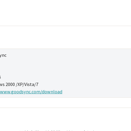
ync
B
s 2000 /XP/Vista/7
//www.goodsync.com/download