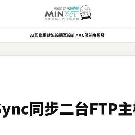
AI
影像
網站架設
網頁設計
MAC
開箱
梅開發
dSync同步二台FT