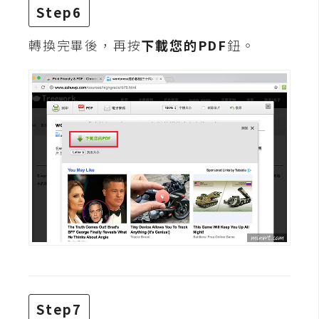
架
Step6
設
轉換完畢後，再按
下載您的PDF
鈕。
主
機
與
網
域
S
E
O
工
具
免
Step7
費