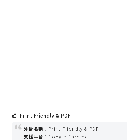
b
e
P
h
o
t
o
s
h
o
p
I
l
Print Friendly & PDF
l
外掛名稱：
Print Friendly & PDF
u
s
支援平台：
Google Chrome