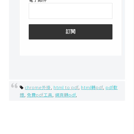
U
X
R
W
D
網
頁
後
端
chrome外掛
,
html to pdf
,
html轉pdf
,
pdf軟
體
,
免費pdf工具
,
網頁轉pdf
,
P
H
P
D