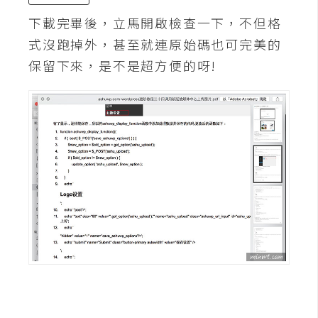
空
下載完畢後，立馬開啟檢查一下，不但格
間
式沒跑掉外，甚至就連原始碼也可完美的
保留下來，是不是超方便的呀!
網
頁
設
計
前
端
H
T
M
L
/
C