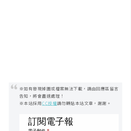
S
S
J
a
v
a
S
c
r
i
※如有發現掉圖或檔案無法下載，請由回應區留言
p
告知，將會盡速處理！
t
※本站採用
CC授權
請勿轉貼本站文章，謝謝。
U
I
/