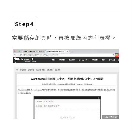
d
P
r
e
s
Step4
s
當要儲存網頁時，再按那綠色的印表機。
安
裝
與
設
定
外
掛
實
作
電
商