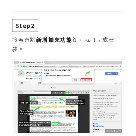
攝
影
Step2
手
機
接著再點
新增擴充功能
鈕，就可完成安
攝
裝。
影
器
材
操
控
資
源
免