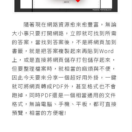
A
I
應
隨著現在網路資源愈來愈豐富，無論
用
大小事只要打開網路，立即就可找到所需
設
的答案，當找到答案後，不是將網頁加到
計
書籤，就是把答案複製起來再貼到Word
上，或是直接將網頁儲存打包儲存起來，
網
但要整理檔案時，就相當的麻煩與不便，
站
因此今夭要來分享一個超好用外掛，一鍵
就可將網頁轉成PDF外，甚至格式也不會
跑掉，同時PDF還是一個相當通用的文件
影
格式，無論電腦、手機、平板，都可直接
像
預覽，相當的方便喔!
A
d
o