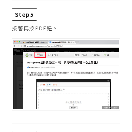
W
Step5
o
o
接著再按PDF鈕。
C
o
m
m
e
r
c
e
金
流
物
流