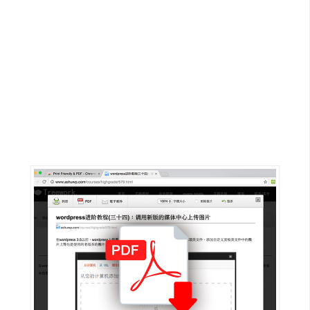
G
e
m
i
n
i
A
I
生
成
圖
片
影
片