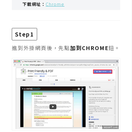
t
下載網址：
Chrome
r
a
t
o
Step1
r
進到外掛網頁後，先點
加到CHROME
鈕。
去
背
與
合
成
攝
影
商
品