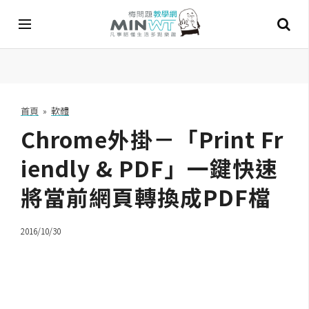
A
I
首頁
»
軟體
Chrome外掛－「Print Fr
A
I
工
iendly & PDF」一鍵快速
具
將當前網頁轉換成PDF檔
C
h
2016/10/30
a
t
G
P
T