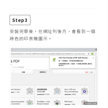
費
圖
庫
Step3
免
安裝完華後，在網址列後方，會看到一個
費
綠色的印表機圖示。
字
型
網
站
架
設
W
o
r