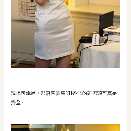
示
免
費
版
型
M
A
C
現場可說是，部落客雲集呀!各個的雞思頭可真是
開
齊全。
箱
梅