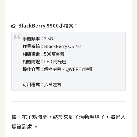
t
r
a
BlackBerry 9900小檔案：
t
o
手機頻率：
3.5G
r
作業系統：
BlackBerry OS 7.0
相機畫素：
500萬畫素
相機閃燈：
LED 閃光燈
去
背
操作介面：
觸控螢幕、QWERTY鍵盤
與
合
可用程式：
六萬左右
成
攝
影
梅干花了點時間，終於來到了活動現場了，這是入
商
場簽到處 。
品