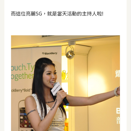
o
c
而這位亮麗SG，就是當天活動的主持人啦!
k
e
r
伺
服
器
設
定
資
源
免
費
圖