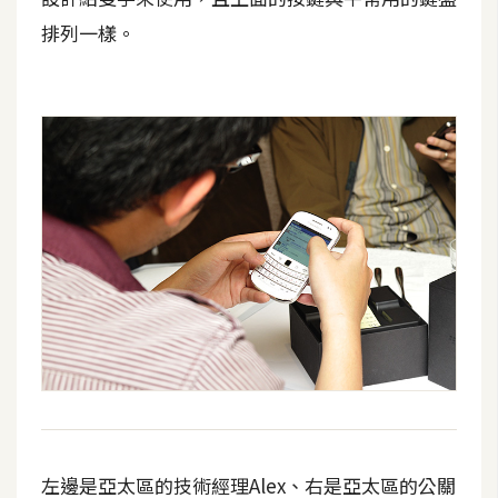
S
排列一樣。
S
J
a
v
a
S
c
r
i
p
t
U
I
左邊是亞太區的技術經理Alex、右是亞太區的公關
/