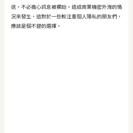
b
送，不必擔心訊息被欄劫，造成商業機密外洩的情
e
況來發生，這對於一些較注重個人隱私的朋友們，
P
應該是個不錯的選擇。
h
o
t
o
s
h
o
p
I
l
l
u
s