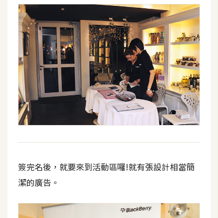
攝
影
手
機
攝
影
器
材
操
控
簽完名後，就要來到活動區囉!就有張設計相當簡
資
源
潔的廣告。
免