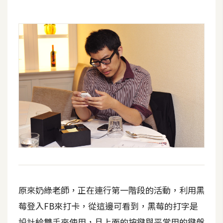
空
間
網
頁
設
計
前
端
H
T
M
原來奶綠老師，正在連行第一階段的活動，利用黑
L
莓登入FB來打卡，從這邊可看到，黑莓的打字是
/
C
設計給雙手來使用，且上面的按鍵與平常用的鍵盤