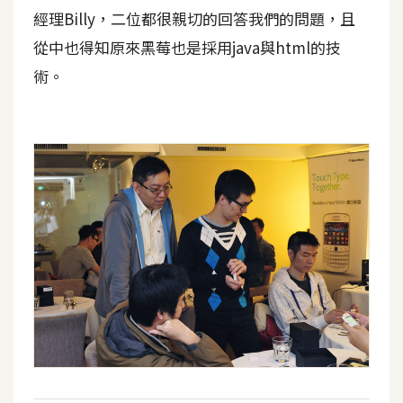
經理Billy，二位都很親切的回答我們的問題，且
U
X
從中也得知原來黑莓也是採用java與html的技
術。
R
W
D
網
頁
後
端
P
H
P
D