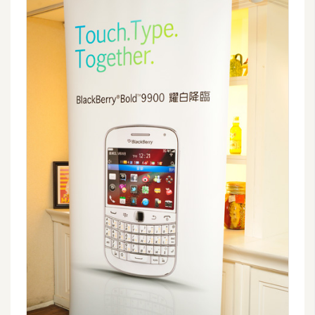
費
圖
庫
免
費
字
型
網
站
架
設
W
o
r