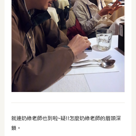
架
設
主
機
與
網
域
S
E
O
工
具
就連奶綠老師也到啦~疑!!怎麼奶綠老師的眉頭深
免
鎖。
費