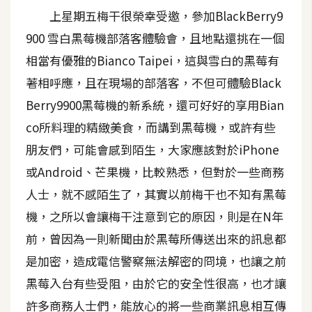
上星期五梅干很榮幸受邀，參加BlackBerry9
A
I
900 雪白黑莓機部落客體驗會，且地點還挑在一個
應
用
相當有優雅的Bianco Taipei，這與雪白的黑莓有
著相呼應，且在現場的部落客，不但可體驗Black
設
Berry9900黑莓機的新系統，還可好好的享用Bian
計
co所料理的精緻美食，而講到黑莓機，或許有些
朋友們，可能會感到陌生，大家應該對於iPhone
網
或Android、芒果機，比較熟悉，但對於一些商務
站
人士，就不感陌生了，其實以前梅干也不知有黑莓
機，之所以會讓梅干注意到它的原因，則是在N年
影
前，曾因為一則新聞由於黑莓所傳送出來的訊息都
像
是加密，造成電信警察無法解密的冏境，也讓之前
黑莓入台有些受阻，由於它的安全性很高，也才讓
A
d
許多商務人士們，能放心的將一些商業訊息相互傳
o