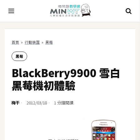
A
首頁
»
行動裝罝
»
黑莓
I
黑莓
A
I
BlackBerry9900 雪白
工
具
黑莓機初體驗
C
h
梅干
2012/03/18
1 分鐘閱讀
a
t
G
P
T