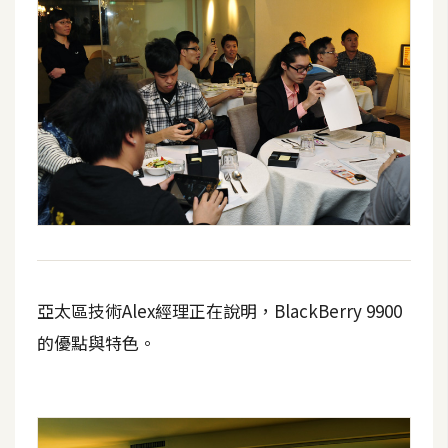
開
發
熱
門
文
章
全
站
亞太區技術Alex經理正在說明，BlackBerry 9900
導
的優點與特色。
覽
合