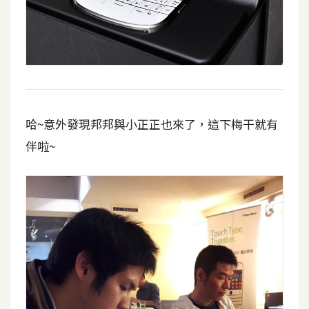
W
o
o
C
o
m
哈~意外發現邦邦與小正正也來了，這下梅干就有
m
e
伴啦~
r
c
e
金
流
物
流