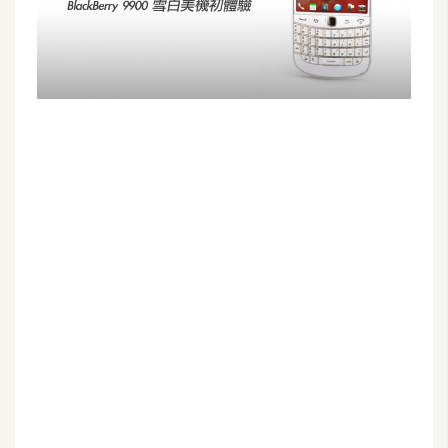
G
e
m
i
n
i
A
I
生
成
圖
片
影
片