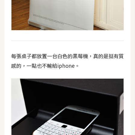
d
P
r
e
s
s
安
裝
每張桌子都放置一台白色的黑莓機，真的是挺有質
與
設
感的，一點也不輸給iphone。
定
外
掛
實
作
電
商