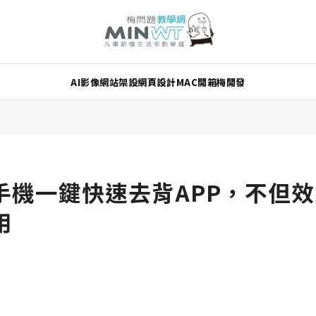
AI
影像
網站架設
網頁設計
MAC
開箱
梅開發
om 手機一鍵快速去背APP，不
用