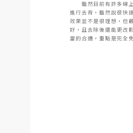
金流物流
雖然目前有許多線上的
進行去背，雖然說很快
架設
效果並不是很理想，但最
主機與網域
好，且去除後還能更改影
SEO 工具
當的合適，重點是完全
免費空間
網頁設計
前端
HTML / CSS
JavaScript
UI / UX