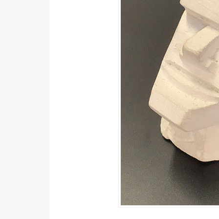
器材操控
資源
免費圖庫
免費字型
網站架設
WordPress
安裝與設定
外掛實作
電商
WooCommerce