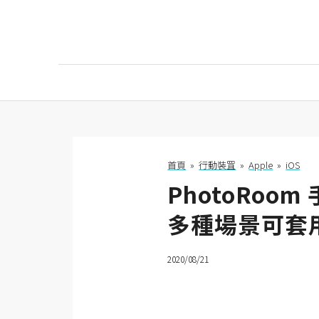
AI
AI工具
ChatGPT
首頁
»
行動裝罝
»
Apple
»
iOS
PhotoRo
Gemini
多種場景可套
AI生成
圖片
2020/08/21
影片
AI應用