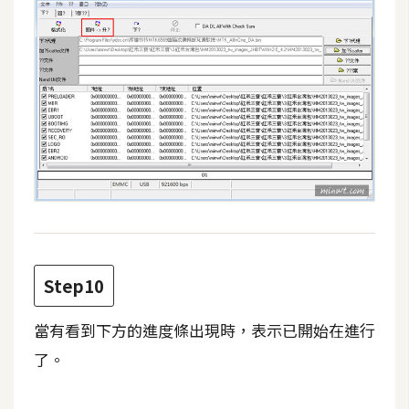
示
免
費
版
型
M
A
C
Step10
開
當有看到下方的進度條出現時，表示已開始在進行
箱
了。
梅