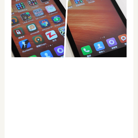
G
e
m
i
n
i
A
I
生
成
圖
片
影
片