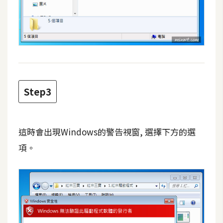
費
圖
庫
免
費
字
Step3
型
這時會出現Windows的警告視窗, 選擇下方的選
網
站
項。
架
設
W
o
r