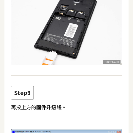
o
c
k
e
r
伺
服
器
設
定
Step9
資
源
再按上方的
固件升級
鈕。
免
費
圖