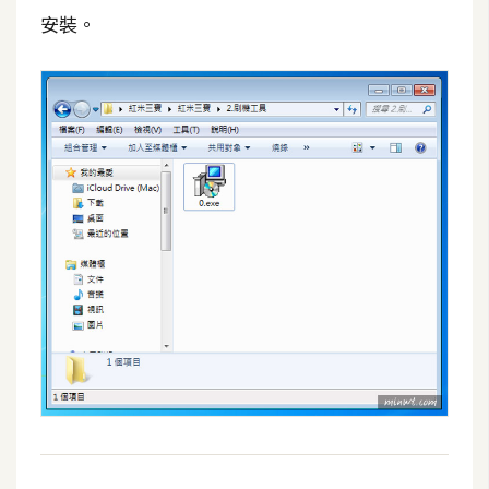
架
安裝。
設
主
機
與
網
域
S
E
O
工
具
免
費