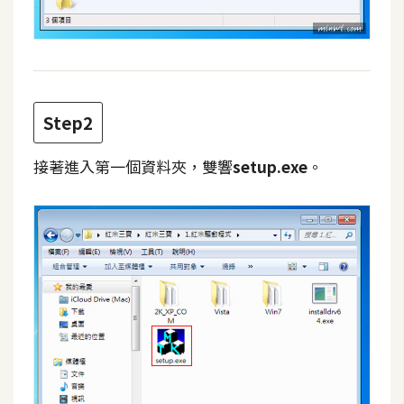
攝
影
手
機
Step2
攝
影
接著進入第一個資料夾，雙響
setup.exe
。
器
材
操
控
資
源
免