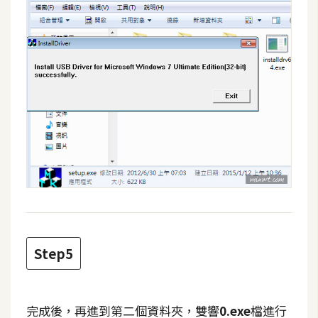
W
o
o
C
o
m
m
e
r
c
e
金
Step5
流
物
流
完成後，再進到第二個資料夾，雙響
0.exe
檔進行