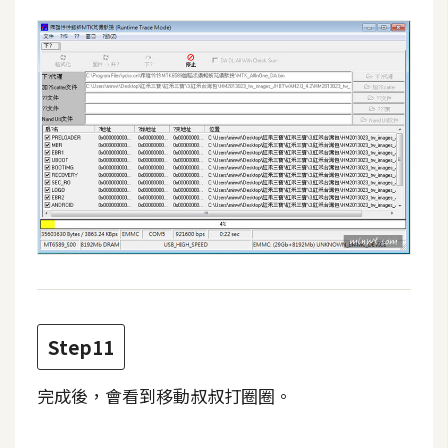
開
發
熱
門
文
章
全
站
導
Step11
覽
完成後，會看到移動叔叔打圈圈。
合