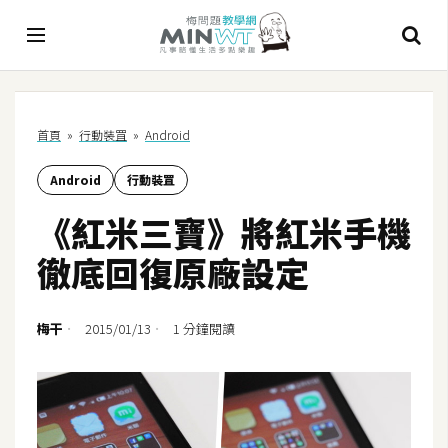
A
首頁
»
行動裝罝
»
Android
I
Android
行動裝罝
A
I
《紅米三寶》將紅米手機
工
具
徹底回復原廠設定
C
h
梅干
2015/01/13
1 分鐘閱讀
a
t
G
P
T