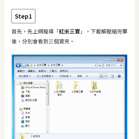
t
r
Step1
a
t
首先，先上網搜尋「
紅米三寶
」，下載解壓縮完畢
o
後，分別會看到三個資夾。
r
去
背
與
合
成
攝
影
商
品