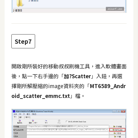
S
S
J
Step7
a
v
a
S
開啟剛所裝好的移動叔叔刷機工具，進入軟體畫面
c
後，點一下右手邊的「
加?Scatter
」入鈕，再選
r
擇剛所解壓縮的image資料夾的「
MT6589_Andr
i
p
oid_scatter_emmc.txt
」檔。
t
U
I
/