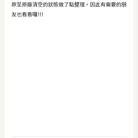
b
原至原廠清空的狀態做了點整理，因此有需要的朋
e
友也看看囉!!!
P
h
o
t
o
s
h
o
p
I
l
l
u
s