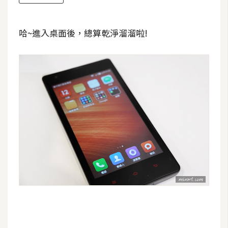
哈~進入桌面後，總算乾淨溜溜啦!