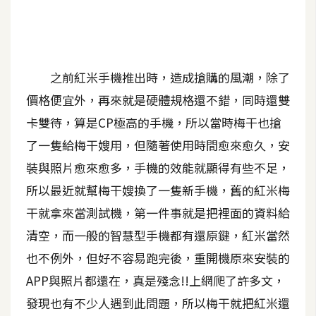
A
I
應
用
之前紅米手機推出時，造成搶購的風潮，除了
設
價格便宜外，再來就是硬體規格還不錯，同時還雙
計
卡雙待，算是CP極高的手機，所以當時梅干也搶
了一隻給梅干嫂用，但隨著使用時間愈來愈久，安
網
裝與照片愈來愈多，手機的效能就顯得有些不足，
站
所以最近就幫梅干嫂換了一隻新手機，舊的紅米梅
干就拿來當測試機，第一件事就是把裡面的資料給
影
清空，而一般的智慧型手機都有還原鍵，紅米當然
像
也不例外，但好不容易跑完後，重開機原來安裝的
APP與照片都還在，真是殘念!!上網爬了許多文，
A
d
發現也有不少人遇到此問題，所以梅干就把紅米還
o