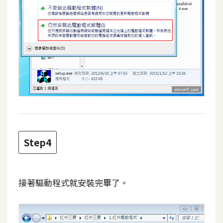
d
P
r
e
s
s
安
裝
與
設
定
Step4
外
掛
實
接著驅動程式就安裝完畢了。
作
電
商