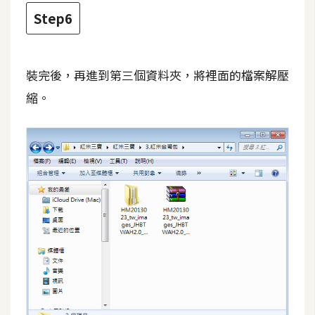
空
Step6
間
裝完後，再進到第三個資料夾，將裡面的檔案解壓
網
縮。
頁
設
計
前
端
H
T
M
L
/
C