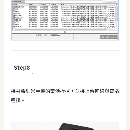
U
X
R
W
D
網
頁
Step8
後
端
接著將紅米手機的電池拆掉，並接上傳輸線與電腦
P
連接。
H
P
D