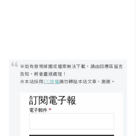
架
設
主
機
與
網
域
※如有發現掉圖或檔案無法下載，請由回應區留言
告知，將會盡速處理！
S
※本站採用
CC授權
請勿轉貼本站文章，謝謝。
E
O
工
具
免
費