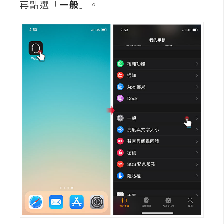
再點選「
一般
」。
t
r
a
t
o
r
去
背
與
合
成
攝
影
商
品