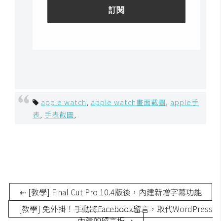
空
間
網
頁
設
計
apple watch
,
apple watch畫面截圖
,
apple手
表
,
手表截圖
,
前
端
H
T
M
⇠ [教學] Final Cut Pro 10.4版後，內建新增字幕功能
L
/
[教學] 免外掛！手動將Facebook留言，取代WordPress
C
內建的留言板 ⇢