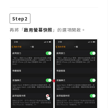
攝
影
Step2
手
再將「
啟用螢幕快照
」的選項開啟。
機
攝
影
器
材
操
控
資
源
免