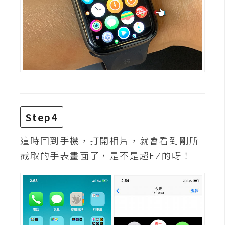
d
P
r
e
s
s
安
裝
與
設
Step4
定
這時回到手機，打開相片，就會看到剛所
外
截取的手表畫面了，是不是超EZ的呀！
掛
實
作
電
商