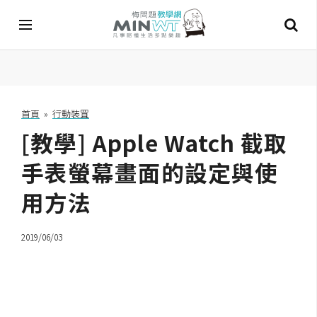
A
I
首頁
»
行動裝罝
[教學] Apple Watch 截取
A
I
工
手表螢幕畫面的設定與使
具
用方法
C
h
2019/06/03
a
t
G
P
T