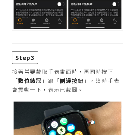
費
圖
庫
免
費
字
Step3
型
接著當要截取手表畫面時，再同時按下
「
數位錶冠
」跟「
側邊按鈕
」，這時手表
網
站
會震動一下，表示已截圖。
架
設
W
o
r