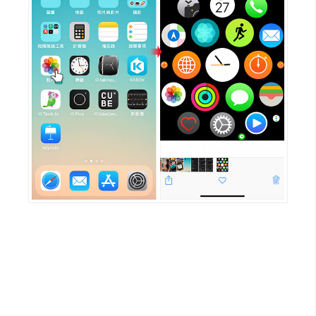
W
o
o
C
o
m
m
e
r
c
e
金
流
物
流