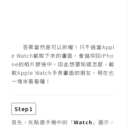
b
e
P
h
o
t
答案當然是可以的喔！只不過當Appl
o
e Watch截取下來的畫面，會儲存回iPho
s
ne的相片膠捲中，因此想要知道怎麼，截
h
o
取Apple Watch手表畫面的朋友，現在也
p
一塊來看看囉！
I
l
Step1
l
u
首先，先點選手機中的「
Watch
」圖示，
s