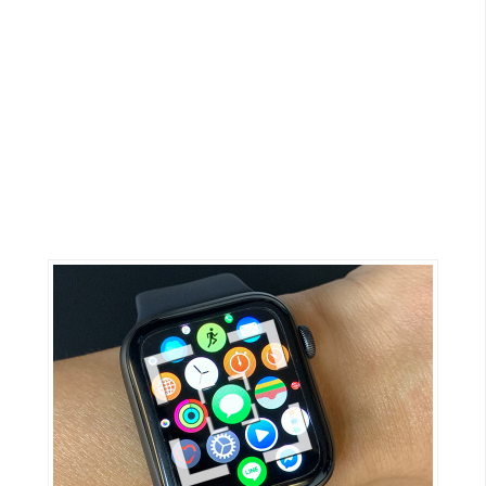
G
e
m
i
n
i
A
I
生
成
圖
片
影
片