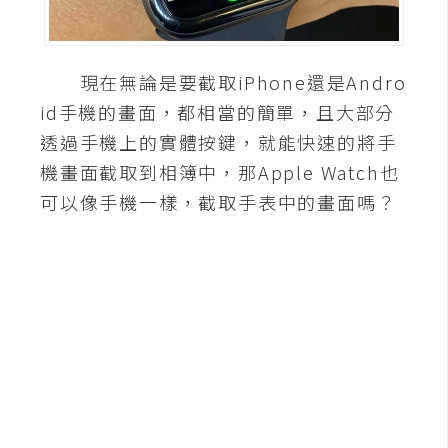
A
I
應
現在無論是要截取iPhone還是Andro
用
id手機的畫面，都相當的簡單，且大部分
設
透過手機上的實體按鍵，就能快速的將手
計
機畫面截取到相簿中，那Apple Watch也
可以像手機一樣，截取手表中的畫面嗎？
網
站
影
像
A
d
o