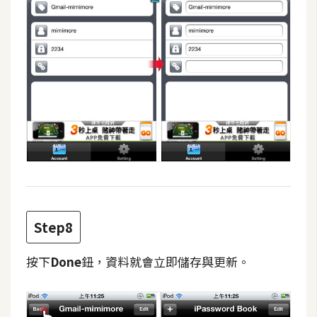
U
X
R
W
D
網
頁
後
端
Step8
P
H
按下
Done
鈕，資料就會立即儲存與更新。
P
D