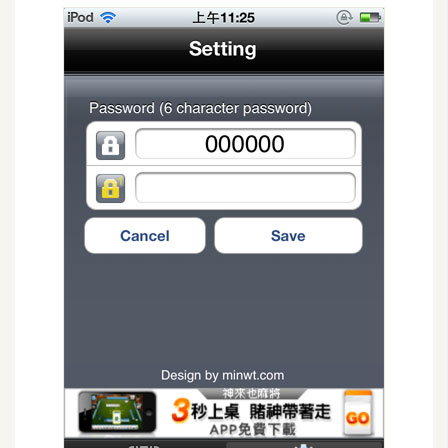
示
免
費
版
型
M
A
C
開
箱
梅