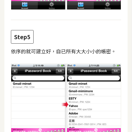
架
設
主
機
Step5
與
網
依序的就可建立好，自已所有大大小小的帳密。
域
S
E
O
工
具
免
費