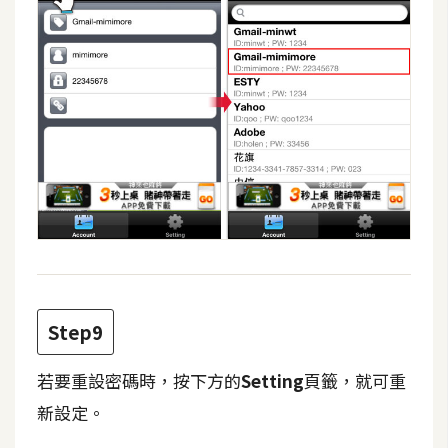
o
c
k
e
r
伺
服
器
設
定
資
Step9
源
若要重設密碼時，按下方的
Setting
頁籤，就可重
免
費
新設定。
圖