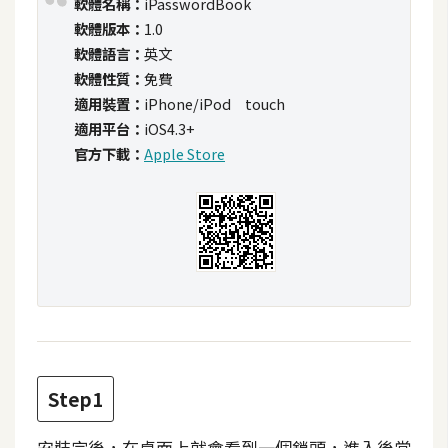
軟體名稱：
iPasswordBook
t
軟體版本：
1.0
r
軟體語言：
英文
a
軟體性質：
免費
t
適用裝置：
iPhone/iPod touch
o
適用平台：
iOS4.3+
r
官方下載：
Apple Store
去
背
與
合
成
攝
影
Step1
商
品
安裝完後，在桌面上就會看到一個鎖頭，進入後當