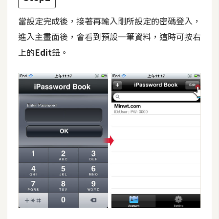
費
圖
當設定完成後，接著再輸入剛所設定的密碼登入，
庫
進入主畫面後，會看到預設一筆資料，這時可按右
上的
Edit
鈕。
免
費
字
型
網
站
架
設
W
o
r