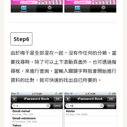
空
間
網
Step6
頁
設
由於梅干是全部混在一起，沒有作任何的分類，當
計
要找尋時，除了可以上下滾動頁面外，也可透過搜
尋框，來進行查詢，當輸入關鍵字時就會開始進行
前
端
資料的比對，就可快速的找出自已所要的。
H
T
M
L
/
C