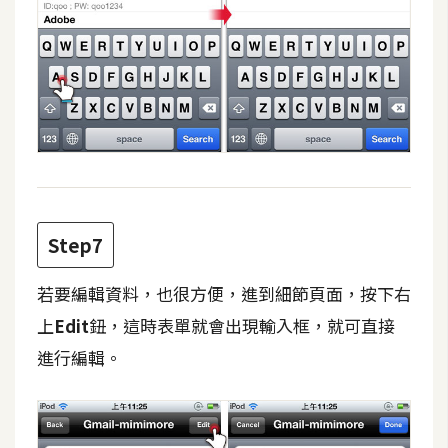
S
S
J
a
v
a
S
c
Step7
r
i
若要編輯資料，也很方便，進到細節頁面，按下右
p
上
Edit
鈕，這時表單就會出現輸入框，就可直接
t
進行編輯。
U
I
/