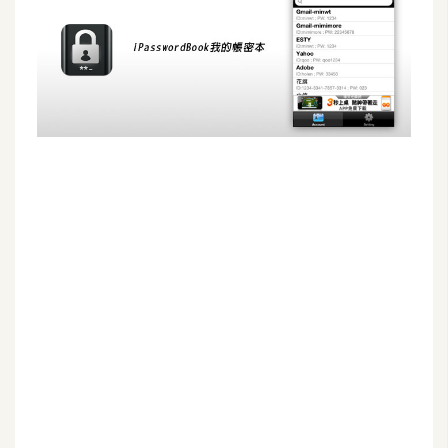
G
e
m
i
n
i
A
I
生
成
圖
片
影
片