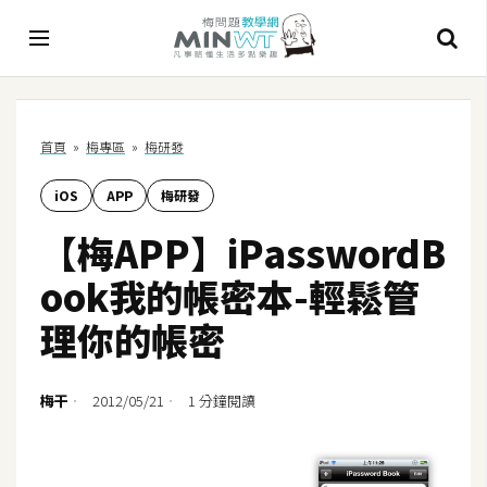
A
首頁
»
梅專區
»
梅研發
I
iOS
APP
梅研發
A
I
【梅APP】iPasswordB
工
具
ook我的帳密本-輕鬆管
C
理你的帳密
h
a
t
梅干
2012/05/21
1 分鐘閱讀
G
P
T