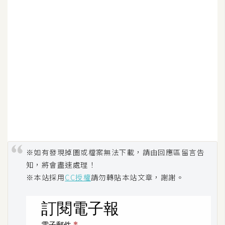
作
提
案
※如有發現掉圖或檔案無法下載，請由回應區留言告
知，將會盡速處理！
※本站採用
CC授權
請勿轉貼本站文章，謝謝。