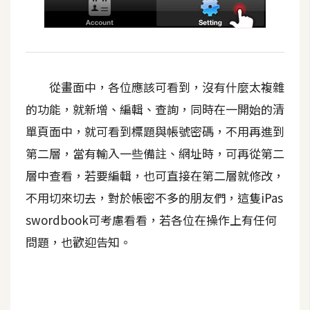
開
發
熱
從畫面中，各位應該可看到，沒有什麼太複雜
門
的功能，就新增、編輯、查詢，同時在一開始的清
文
單頁面中，就可看到標題與帳號密碼，不用再進到
章
第二層，當有輸入一些備註、網址時，可再從第二
層中查看，若要編輯，也可直接在第二層就修改，
全
不用切來切去，對於帳密不多的朋友們，這隻iPas
站
swordbook可考慮看看，若各位在操作上有任何
導
問題，也歡迎告知。
覽
合