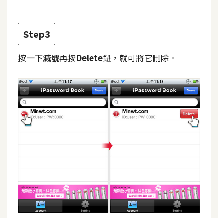
d
P
r
e
Step3
s
s
按一下
減號
再按
Delete
鈕，就可將它刪除。
安
裝
與
設
定
外
掛
實
作
電
商