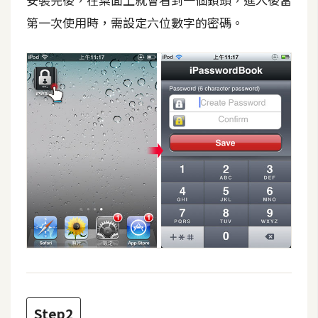
攝
第一次使用時，需設定六位數字的密碼。
影
手
機
攝
影
器
材
操
控
資
源
免
Step2