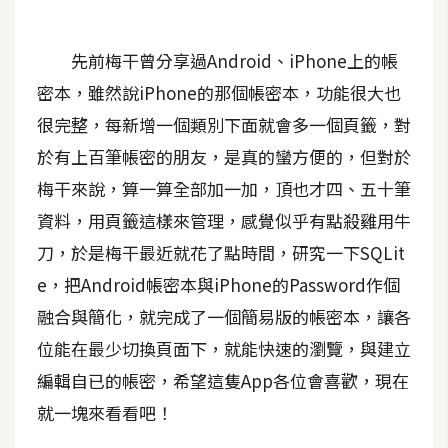
A
I
先前梅干曾分享過Android、iPhone上的帳
應
用
密本，雖然說iPhone的那個帳密本，功能很大也
很完整，每新增一個類別下面就會多一個頁籤，對
設
於有上百筆帳密的朋友，是真的蠻方便的，但對於
計
梅干來說，算一算全部加一加，頂也才四、五十筆
資料，用頁籤這樣來管理，感覺似乎有點殺雞用牛
網
刀，於是梅干最近就花了點時間，研究一下SQLit
站
e，把Android帳密本與iPhone的Password作個
融合與簡化，就完成了一個簡易版的帳密本，讓各
影
位能在最少切換頁面下，就能快速的瀏覽，與建立
像
編輯自已的帳密，希望這隻App各位會喜歡，現在
A
就一塊來看看吧！
d
o