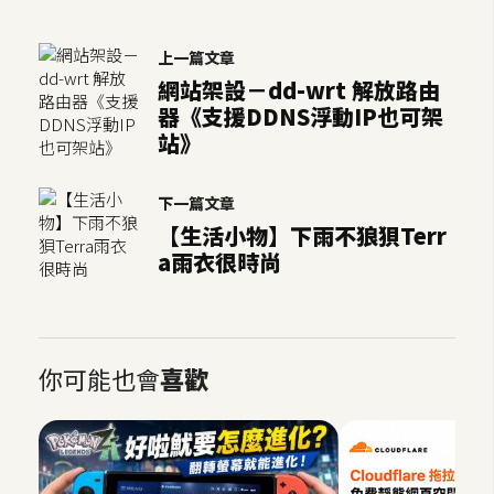
上一篇文章
網站架設－dd-wrt 解放路由
器《支援DDNS浮動IP也可架
站》
下一篇文章
【生活小物】下雨不狼狽Terr
a雨衣很時尚
你可能也會
喜歡