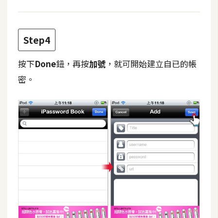
W
o
Step4
o
C
按下
Done
鈕，再按
加號
，就可開始建立自已的帳
o
m
密。
m
e
r
c
e
金
流
物
流