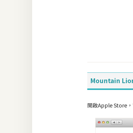
RWD 網頁
後端
PHP
Docker
伺服器設定
資源
免費圖示
Mountain L
免費版型
開啟Apple St
MAC
開箱