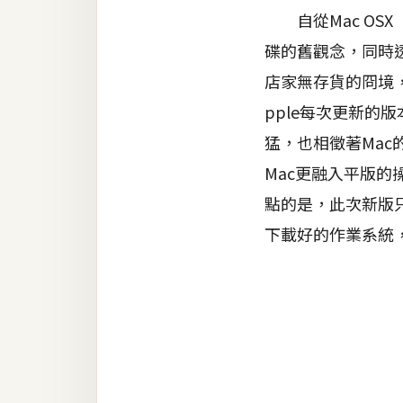
金流物流
自從Mac OSX
架設
碟的舊觀念，同時
主機與網域
店家無存貨的冏境
SEO 工具
pple每次更新
猛，也相徵著Ma
免費空間
Mac更融入平版
點的是，此次新版
網頁設計
下載好的作業系統
前端
HTML / CSS
JavaScript
UI / UX