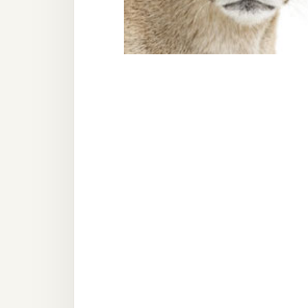
器材操控
資源
免費圖庫
免費字型
網站架設
WordPress
安裝與設定
外掛實作
電商
WooCommerce