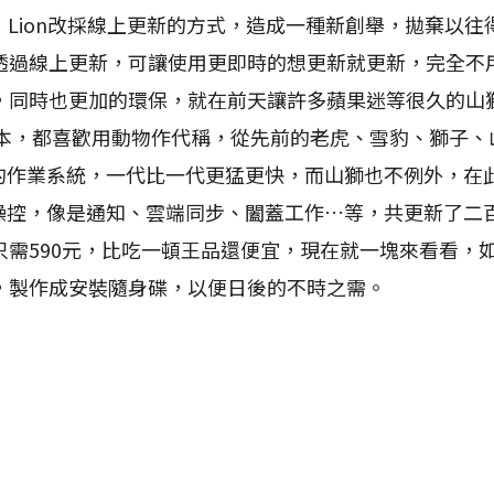
 Lion改採線上更新的方式，造成一種新創舉，拋棄以
透過線上更新，可讓使用更即時的想更新就更新，完全不
，同時也更加的環保，就在前天讓許多蘋果迷等很久的山
的版本，都喜歡用動物作代稱，從先前的老虎、雪豹、獅子
c的作業系統，一代比一代更猛更快，而山獅也不例外，在
的操控，像是通知、雲端同步、闔蓋工作…等，共更新了二
只需590元，比吃一頓王品還便宜，現在就一塊來看看，
，製作成安裝隨身碟，以便日後的不時之需。