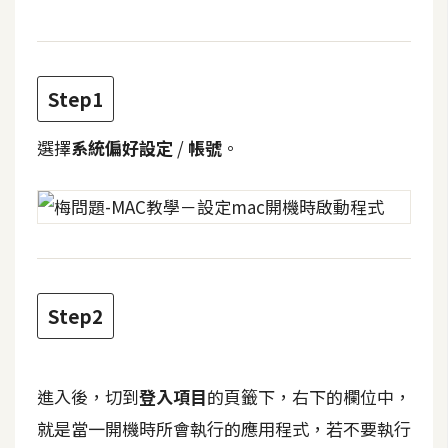
b
e
P
Step1
h
o
選擇
系統偏好設定
/
帳號
。
t
o
s
h
o
p
Step2
I
l
l
進入後，切到
登入項目
的頁籤下，右下的欄位中，
u
就是當一開機時所會執行的應用程式，若不要執行
s