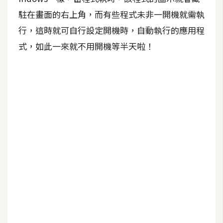
駐在畫面的右上角，而有些程式未非一開機就需執
A
I
行，這時就可自行設定開機時，自動執行的應用程
應
用
式，如此一來就不用開機等半天啦！
設
計
網
站
影
像
A
d
o