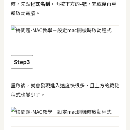
時，先點
程式名稱
，再按下方的
-號
，完成後再重
t
r
新啟動電腦。
a
t
o
r
去
Step3
背
與
合
重啟後，就會發現進入速度快很多，且上方的藏駐
成
程式也變少了。
攝
影
商
品