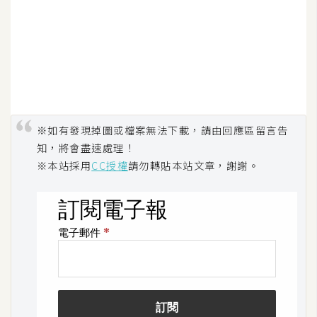
費
圖
庫
免
費
字
※如有發現掉圖或檔案無法下載，請由回應區留言告
型
知，將會盡速處理！
※本站採用
CC授權
請勿轉貼本站文章，謝謝。
網
站
架
設
W
o
r