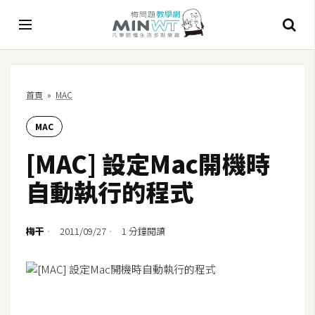
A
首頁
»
MAC
I
MAC
A
I
[MAC] 設定Mac開機時
工
具
自動執行的程式
C
h
梅干
2011/09/27
1 分鐘閱讀
a
t
G
P
T