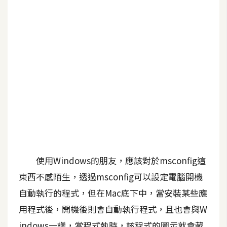
G
e
m
i
n
i
A
I
生
成
使用Windows的朋友，應該對於msconfig這
圖
東西不感陌生，透過msconfig可以設定電腦開機
片
自動執行的程式，但在Mac底下中，當安裝某些應
用程式後，開機後則會自動執行程式，且也會與W
影
片
indows一樣，當程式執時，該程式的圖示就會藏