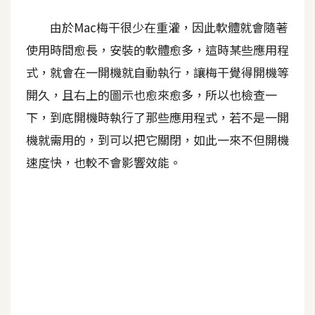
攝
影
由於Mac梅干很少在重灌，因此軟體就會隨著
使用時間愈長，安裝的軟體愈多，這時某些應用程
式，就會在一開機就自動執行，讓梅干覺得開機等
手
機
開久，且右上的圖示也愈來愈多，所以也檢查一
攝
下，到底開機時執行了那些應用程式，若不是一開
影
機就需用的，到可以把它關閉，如此一來不但開機
速度快，也較不會影響效能。
器
材
操
控
資
源
免