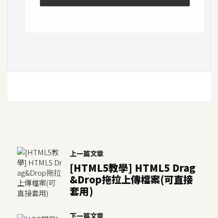
d
P
r
e
s
s
安
裝
與
設
定
外
上一篇文章
掛
[HTML5教學] HTML5 Drag
實
&Drop拖拉上傳檔案(可直接
作
套用)
電
商
下一篇文章