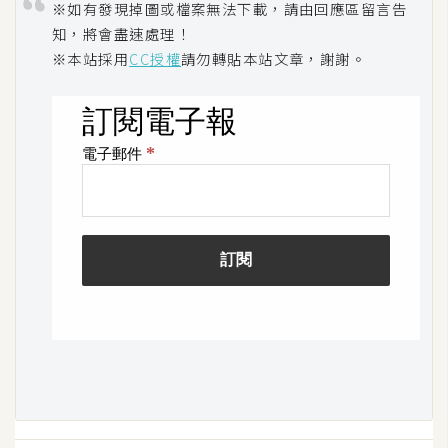
※如有發現掉圖或檔案無法下載，請由回應區留言告
空
知，將會盡速處理！
間
※本站採用
CC授權
請勿轉貼本站文章，謝謝。
網
頁
設
計
前
端
H
T
M
L
/
C