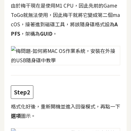
t
由於梅干現在是使用M1 CPU，因此先前的Game
r
ToGo就無法使用，因此梅干就將它變成第二個ma
a
cOS，接著進到磁碟工具，將該隨身碟格式設為
A
t
o
PFS
，架構為
GUID
。
r
去
背
與
合
成
Step2
攝
影
格式化好後，重新開機並進入回復模式，再點一下
選項
圖示。
商
品