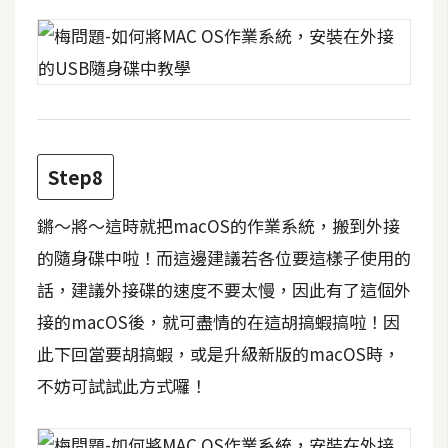
W
o
o
C
o
m
Step8
m
e
鏘～將～這時就把macOS的作業系統，搬到外接
r
的隨身碟中啦！而這邊建議若各位要這樣子使用的
c
e
話，建議外接碟的速度不要太慢，因此有了這個外
接的macOS後，就可盡情的在這胡搞蝦搞啦！因
金
此下回當要胡搞蝦，或是升級新版的macOS時，
流
不妨可試試此方式囉！
物
流