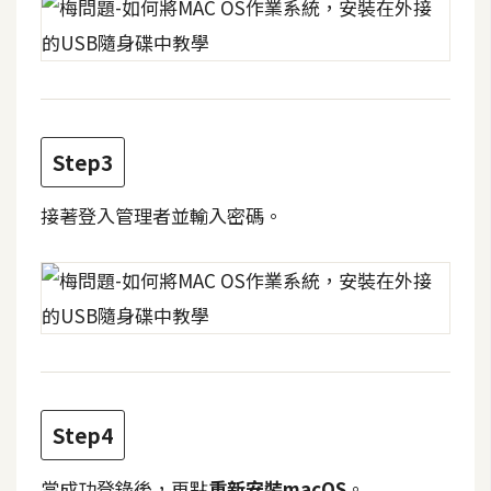
攝
影
手
機
Step3
攝
影
接著登入管理者並輸入密碼。
器
材
操
控
資
源
Step4
免
當成功登錄後，再點
重新安裝macOS
。