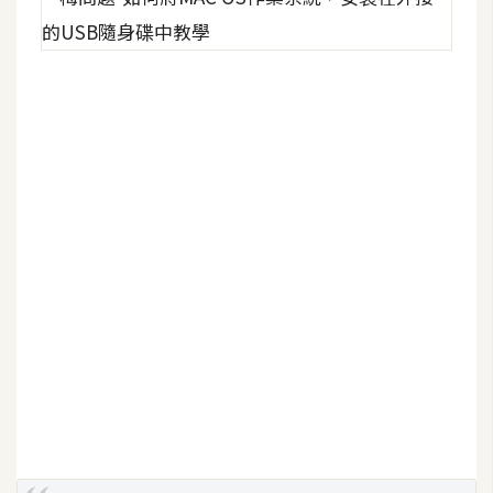
架
設
主
機
與
網
域
S
E
O
工
具
免
費