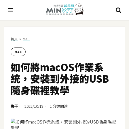
A
首頁
»
MAC
I
MAC
A
I
如何將macOS作業系
工
具
統，安裝到外接的USB
C
隨身碟裡教學
h
a
t
梅干
2022/10/19
1 分鐘閱讀
G
P
T