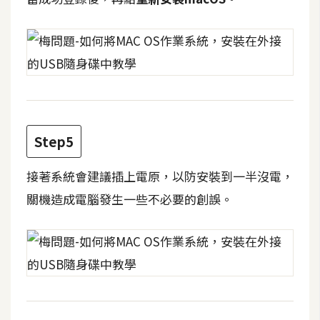
費
圖
庫
免
費
字
型
Step5
接著系統會建議插上電原，以防安裝到一半沒電，
網
關機造成電腦發生一些不必要的創誤。
站
架
設
W
o
r