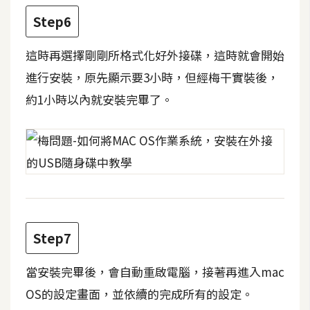
d
P
Step6
r
e
s
這時再選擇剛剛所格式化好外接碟，這時就會開始
s
進行安裝，原先顯示要3小時，但經梅干實裝後，
安
約1小時以內就安裝完畢了。
裝
與
設
定
外
掛
Step7
實
作
當安裝完畢後，會自動重啟電腦，接著再進入mac
電
OS的設定畫面，並依續的完成所有的設定。
商