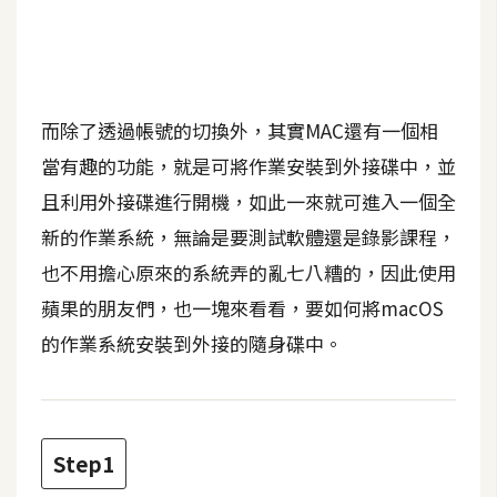
b
e
P
h
而除了透過帳號的切換外，其實MAC還有一個相
o
當有趣的功能，就是可將作業安裝到外接碟中，並
t
o
且利用外接碟進行開機，如此一來就可進入一個全
s
新的作業系統，無論是要測試軟體還是錄影課程，
h
也不用擔心原來的系統弄的亂七八糟的，因此使用
o
p
蘋果的朋友們，也一塊來看看，要如何將macOS
的作業系統安裝到外接的隨身碟中。
I
l
l
u
Step1
s