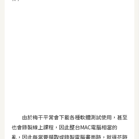
G
e
m
i
n
i
A
I
生
成
圖
片
由於梅干平常會下載各種軟體測試使用，甚至
也會錄製線上課程，因此整台MAC電腦相當的
影
亂，因此每當要擷取或錄製電腦畫面時，就得花時
片