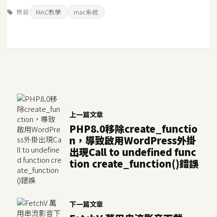
S
標籤
MAC教學
mac系統
S
J
a
v
a
S
c
上一篇文章
r
PHP8.0移除create_functio
i
n，導致啟用WordPress外掛
p
出現Call to undefined func
t
tion create_function()錯誤
U
I
下一篇文章
/