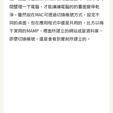
間整理一下電腦，才能讓讓電腦的的畫面變得乾
A
I
淨，雖然說在MAC可透過切換帳號方式，設定不
應
用
同的桌面，但在應用程式中還是共用的，比方以梅
干常用的MAMP，裡面所建立的網站或是資料庫，
設
即便切換帳號，還是會看到覺前所建立的。
計
網
站
影
像
A
d
o