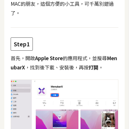
MAC的朋友，這個方便的小工具，可千萬別錯過
t
r
了。
a
t
o
r
Step1
首先，開啟
Apple Store
的應用程式，並搜尋
Men
去
背
ubarX
，找到後下載、安裝後，再按
打開
。
與
合
成
攝
影
商
品