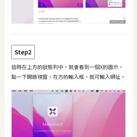
攝
影
手
機
攝
Step2
影
這時在上方的狀態列中，就會看到一個X的圖示，
器
點一下開啟視窗，在方的輸入框，就可輸入網址。
材
操
控
資
源
免