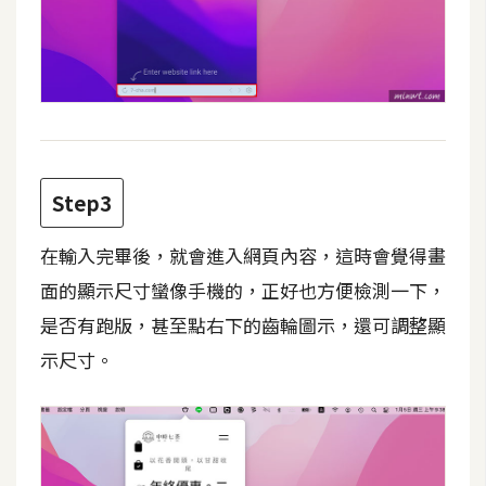
費
圖
庫
免
費
字
Step3
型
在輸入完畢後，就會進入網頁內容，這時會覺得畫
網
面的顯示尺寸蠻像手機的，正好也方便檢測一下，
站
是否有跑版，甚至點右下的齒輪圖示，還可調整顯
架
示尺寸。
設
W
o
r