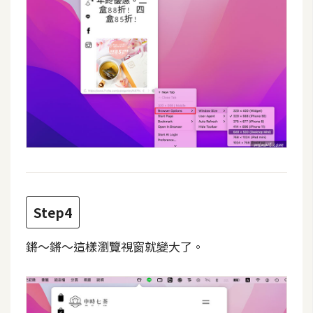
d
P
r
e
s
s
安
裝
與
設
定
Step4
外
掛
鏘～鏘～這樣瀏覽視窗就變大了。
實
作
電
商