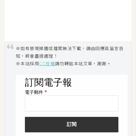
S
S
J
a
※如有發現掉圖或檔案無法下載，請由回應區留言告
v
a
知，將會盡速處理！
S
※本站採用
CC授權
請勿轉貼本站文章，謝謝。
c
r
i
p
t
U
I
/