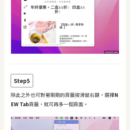
W
o
o
C
o
m
m
e
r
c
Step5
e
除此之外也可對著剛剛的頁籤按滑鼠右鍵，選擇
N
金
EW Tab
頁籤，就可再多一個頁面。
流
物
流