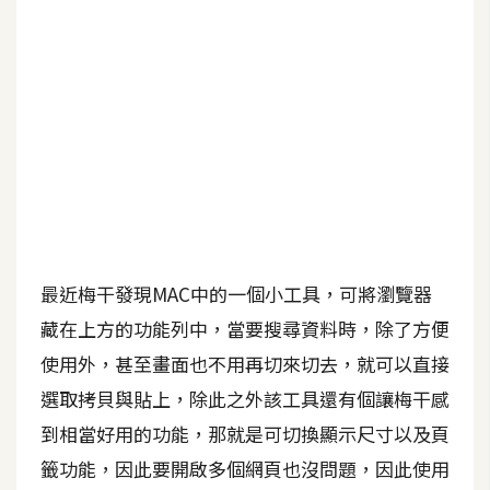
b
e
P
h
o
t
o
s
h
o
最近梅干發現MAC中的一個小工具，可將瀏覽器
p
藏在上方的功能列中，當要搜尋資料時，除了方便
使用外，甚至畫面也不用再切來切去，就可以直接
I
選取拷貝與貼上，除此之外該工具還有個讓梅干感
l
l
到相當好用的功能，那就是可切換顯示尺寸以及頁
u
籤功能，因此要開啟多個網頁也沒問題，因此使用
s