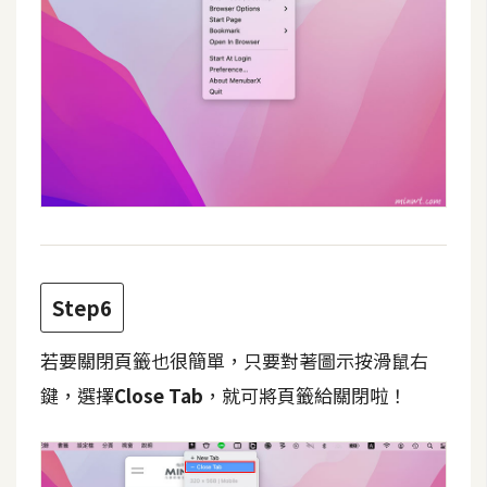
架
設
主
機
與
網
域
S
E
Step6
O
工
若要關閉頁籤也很簡單，只要對著圖示按滑鼠右
具
鍵，選擇
Close Tab
，就可將頁籤給關閉啦！
免
費