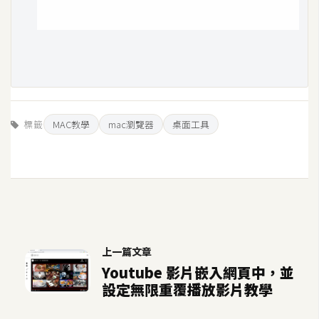
U
X
R
W
D
標籤
MAC教學
mac瀏覽器
桌面工具
網
頁
後
端
P
H
上一篇文章
P
Youtube 影片嵌入網頁中，並
設定無限重覆播放影片教學
D