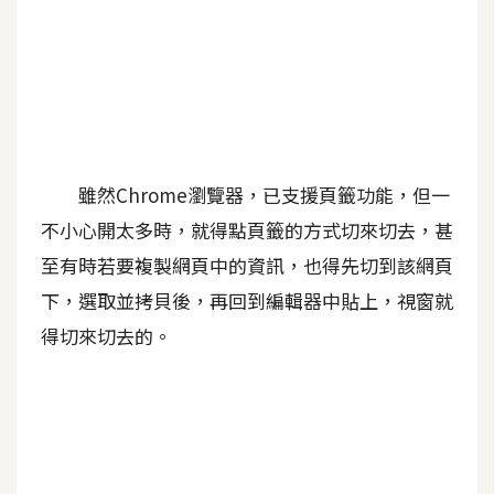
A
I
應
用
設
計
雖然Chrome瀏覽器，已支援頁籤功能，但一
不小心開太多時，就得點頁籤的方式切來切去，甚
網
至有時若要複製網頁中的資訊，也得先切到該網頁
站
下，選取並拷貝後，再回到編輯器中貼上，視窗就
得切來切去的。
影
像
A
d
o