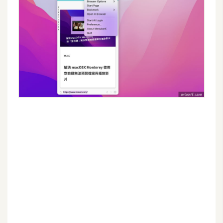
空
間
網
頁
設
計
前
端
H
T
M
L
/
C