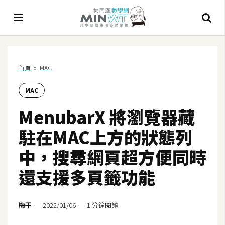
A
首頁
»
MAC
I
MAC
A
I
MenubarX 將瀏覽器藏
工
具
駐在MAC上方的狀態列
C
中，搜尋網頁超方便同時
h
還支援多頁籤功能
a
t
G
梅干
2022/01/06
1 分鐘閱讀
P
T