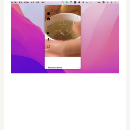
G
e
m
i
n
i
A
I
生
成
圖
片
影
片