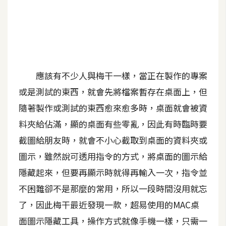
A
I
應
用
設
應該有不少人與梅干一樣，當正在製作的專案
計
或是測試的東西，就會先將檔案暫存在桌面上，但
隨著製作或測試的東西愈來愈多時，桌面就會被資
網
料夾給佔滿，顯的桌面有些零亂，因此有時臨時要
站
截圖給朋友時，就會不小心截取到桌面的資料夾或
圖示，雖然說可透用指令的方式，將桌面的圖示給
影
隱藏起來，但要再顯示時就得再輸入一次，指令並
像
不困難卻不是那麼的常用，所以一段時間沒用就忘
了，因此梅干最近發現一款，超易使用的MAC桌
A
d
面圖示隱藏工具，操作方式就像手機一樣，只需一
o