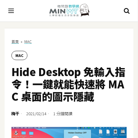
A
首頁
»
MAC
I
MAC
A
I
Hide Desktop 免輸入指
工
具
令！一鍵就能快速將 MA
C
C 桌面的圖示隱藏
h
a
t
梅干
2021/02/14
1 分鐘閱讀
G
P
T