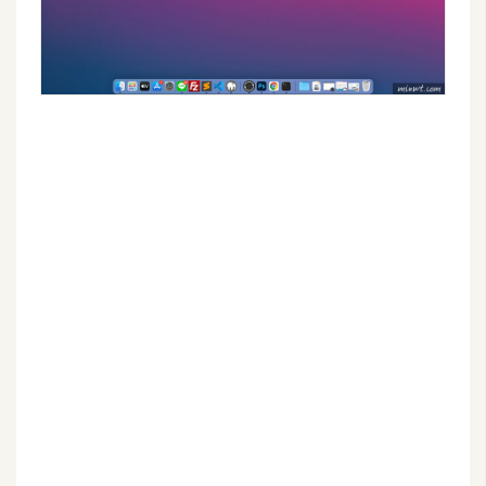
d
P
r
e
s
s
安
裝
與
設
定
外
掛
實
作
電
商