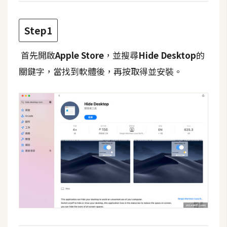
t
r
Step1
a
t
首先開啟
Apple Store
，並搜尋
Hide Desktop
的
o
r
關鍵字，當找到軟體後，再按取得並安裝。
去
背
與
合
成
攝
影
商
品