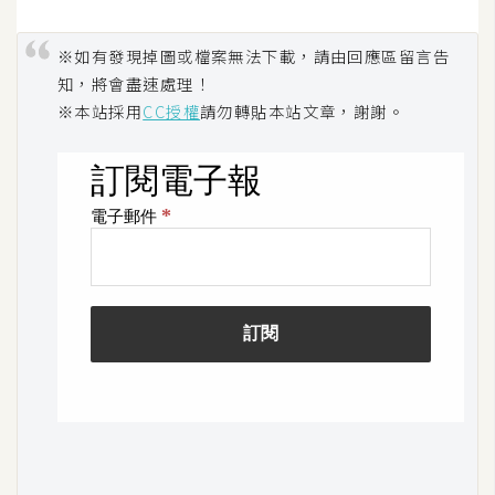
W
※如有發現掉圖或檔案無法下載，請由回應區留言告
o
知，將會盡速處理！
o
※本站採用
CC授權
請勿轉貼本站文章，謝謝。
C
o
m
m
e
r
c
e
金
流
物
流