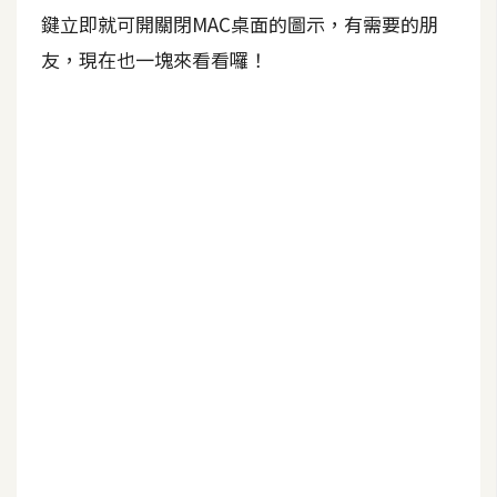
b
鍵立即就可開關閉MAC桌面的圖示，有需要的朋
e
友，現在也一塊來看看囉！
P
h
o
t
o
s
h
o
p
I
l
l
u
s