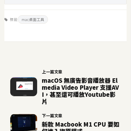
架
設
標籤
mac桌面工具
主
機
與
網
域
上一篇文章
S
macOS 無廣告影音播放器 El
E
media Video Player 支援AV
O
I，甚至還可播放Youtube影
工
片
具
下一篇文章
免
新款 Macbook M1 CPU 要如
費