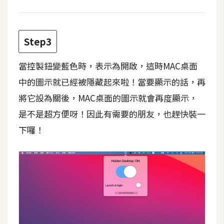
費
圖
庫
Step3
免
當控製鈕變藍色時，表示為開啟，這時MAC桌面
費
中的圖示就已經被隱藏起來啦！當要顯示的話，再
字
型
將它設為關後，MAC桌面的圖示就會再度顯示，
是不是超方便呀！因此有需要的朋友，也趕快裝一
下囉！
網
站
架
設
W
o
r