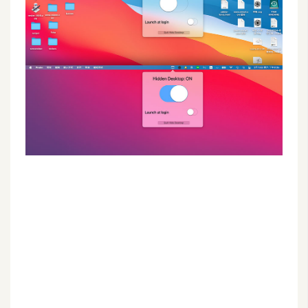
G
e
m
i
n
i
A
I
生
成
圖
片
影
片