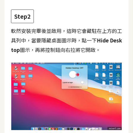
攝
影
Step2
手
軟然安裝完畢後並啟用，這時它會藏駐在上方的工
機
具列中，當要隱藏桌面圖示時，點一下
Hide Desk
攝
top
圖示，再將控制鈕向右拉將它開啟。
影
器
材
操
控
資
源
免