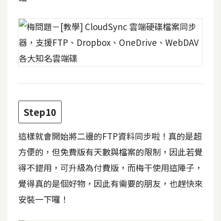
S
S
J
a
v
a
S
Step10
c
r
這樣就會開始將二邊的FTP資料同步啦！真的是超
i
p
方便的，但免費版有天數與檔案的限制，因此若覺
t
得不錯用，可升級為付費版，而梅干使用這陣子，
覺得真的是個好物，因此有需要的朋友，也趕快來
U
安裝一下囉！
I
/