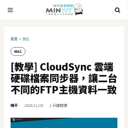
A
首頁
»
MAC
I
MAC
A
I
[教學] CloudSync 雲端
工
具
硬碟檔案同步器，讓二台
C
不同的FTP主機資料一致
h
a
t
梅干
2018/11/20
1 分鐘閱讀
G
P
T