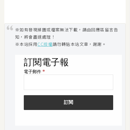
o
c
k
e
※如有發現掉圖或檔案無法下載，請由回應區留言告
r
知，將會盡速處理！
※本站採用
CC授權
請勿轉貼本站文章，謝謝。
伺
服
器
設
定
資
源
免
費
圖