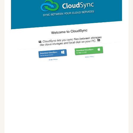
G
e
m
i
n
i
A
I
生
成
圖
片
影
片