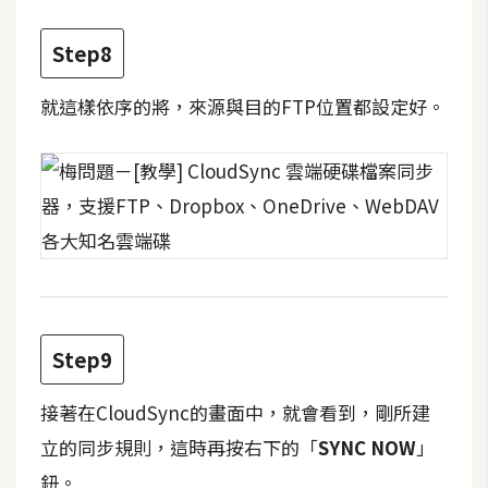
空
間
Step8
就這樣依序的將，來源與目的FTP位置都設定好。
網
頁
設
計
前
端
H
Step9
T
M
接著在CloudSync的畫面中，就會看到，剛所建
L
立的同步規則，這時再按右下的「
SYNC NOW
」
/
鈕。
C