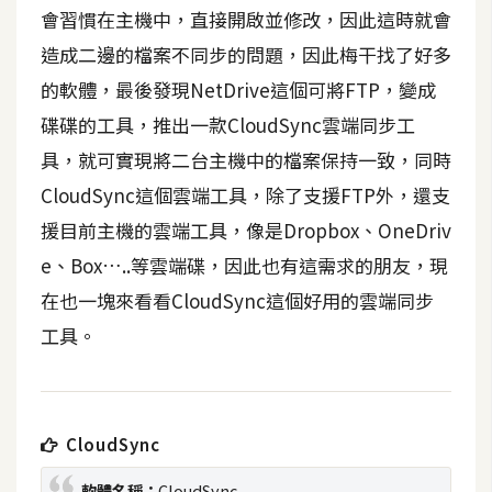
t
會習慣在主機中，直接開啟並修改，因此這時就會
r
造成二邊的檔案不同步的問題，因此梅干找了好多
a
的軟體，最後發現NetDrive這個可將FTP，變成
t
o
碟碟的工具，推出一款CloudSync雲端同步工
r
具，就可實現將二台主機中的檔案保持一致，同時
CloudSync這個雲端工具，除了支援FTP外，還支
去
援目前主機的雲端工具，像是Dropbox、OneDriv
背
e、Box…..等雲端碟，因此也有這需求的朋友，現
與
在也一塊來看看CloudSync這個好用的雲端同步
合
成
工具。
攝
影
CloudSync
商
品
軟體名稱：
CloudSync