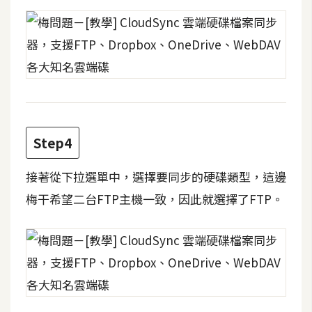
d
P
r
e
s
s
安
裝
與
Step4
設
定
接著從下拉選單中，選擇要同步的硬碟類型，這邊
梅干希望二台FTP主機一致，因此就選擇了FTP。
外
掛
實
作
電
商