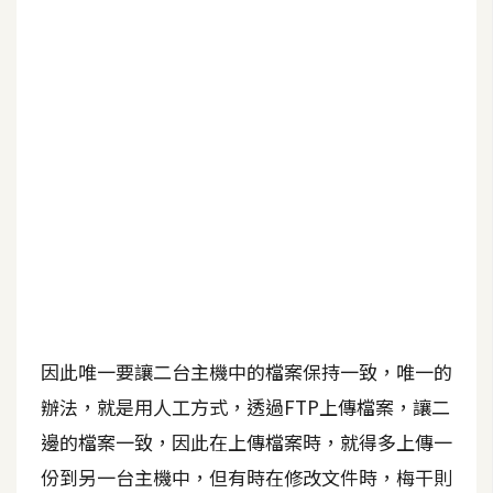
b
e
P
h
o
t
o
s
h
o
p
因此唯一要讓二台主機中的檔案保持一致，唯一的
I
l
辦法，就是用人工方式，透過FTP上傳檔案，讓二
l
邊的檔案一致，因此在上傳檔案時，就得多上傳一
u
份到另一台主機中，但有時在修改文件時，梅干則
s