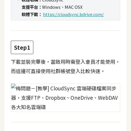
攝
支援平台：
Windows、MAC OSX
影
軟體下載：
https://cloudsync.bdrive.com/
手
機
攝
Step1
影
下載並裝完畢後，當啟用時需登入會員才能使用，
而這邊可直接使用社群帳號登入比較快速。
器
材
操
控
資
源
免