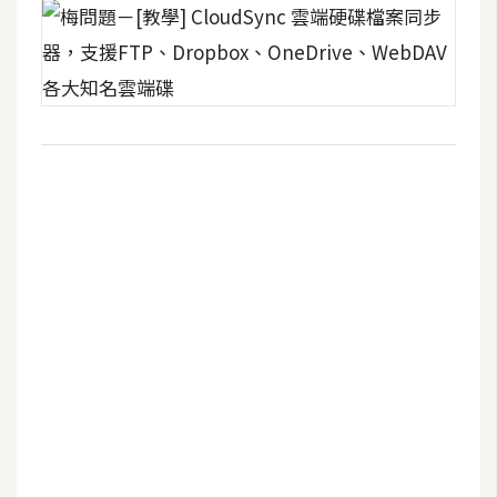
U
X
R
W
D
網
頁
後
端
P
H
P
D