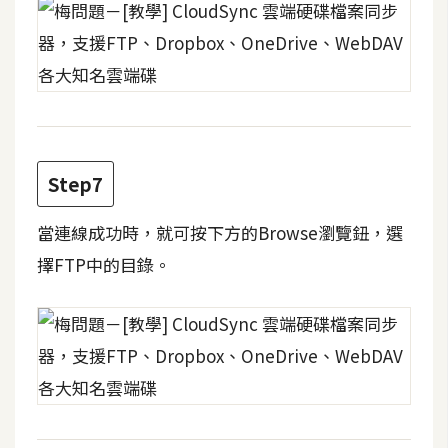
架
設
主
機
與
網
域
Step7
當連線成功時，就可按下方的Browse瀏覽鈕，選
S
擇FTP中的目錄。
E
O
工
具
免
費