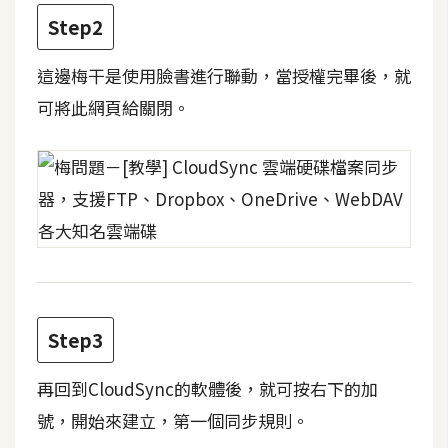
費
Step2
圖
庫
這邊梅干是使用臉書進行聯動，當授權完畢後，就
可將此網頁給關閉。
免
費
字
型
網
站
架
Step3
設
再回到CloudSync的軟體後，就可按右下的加
W
號，開始來建立，第一個同步規則。
o
r