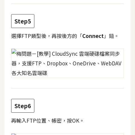
W
o
Step5
o
C
選擇FTP類型後，再按後方的「
Connect
」鈕。
o
m
m
e
r
c
e
Step6
金
流
物
再輸入FTP位置、帳密，按OK。
流