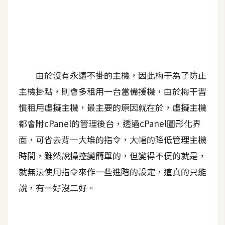
A
I
應
用
設
由於沒有永遠不掛的主機，因此梅干為了防止
計
主機掛點，則會多租用一台當備援機，由於梅干習
慣租用虛擬主機，最主要的原因就在於，虛擬主機
網
都會附cPanel的管理後台，透過cPanel圖形化界
站
面，可省去背一大堆的指令，大幅的降低管理主機
時間，雖然說操控變簡單的，但變得不便的就是，
影
就無法使用指令來作一些進階的設定，這真的只能
像
說，有一好沒二好。
A
d
o