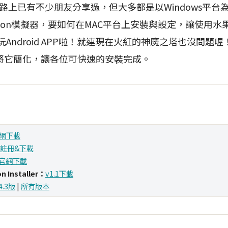
網路上已有不少朋友分享過，但大多都是以Windows平
otion模擬器，要如何在MAC平台上安裝與設定，讓使用
大玩Android APP啦！就連現在火紅的神魔之塔也沒問
將它簡化，讓各位可快速的安裝完成。
網下載
註冊&下載
官網下載
on Installer：
v1.1下載
4.3版
|
所有版本