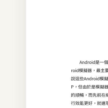
金流物流
架設
主機與網域
SEO 工具
免費空間
網頁設計
Android是一
roid模擬器，最
前端
說這些Android模擬
HTML / CSS
P，但由於是模擬
JavaScript
的順暢，而先前在網路
UI / UX
行效能更好，就連