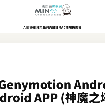
AI
影像
網站架設
網頁設計
MAC
開箱
梅開發
enymotion Andr
roid APP (神魔之