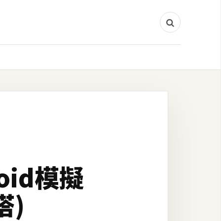
oid模擬
塔)