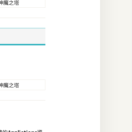
。
邊的
Applictions
資