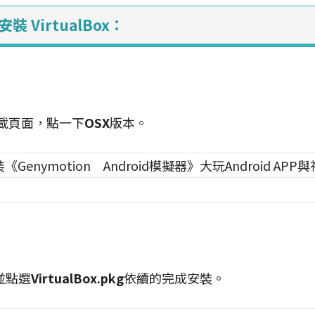
 VirtualBox：
載頁面，點一下
OSX
版本。
並點選
VirtualBox.pkg
依續的完成安裝。