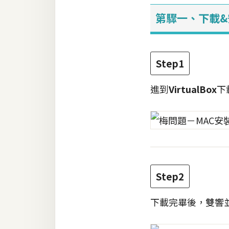
第驟一、下載&安裝
Step1
進到
VirtualBox
下
Step2
下載完畢後，雙響