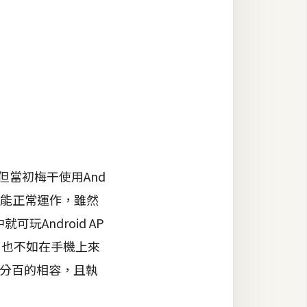
但當初梅干使用And
是否能正常運作，雖然
就可玩Android AP
，也不如在手機上來
但百分百的相容，且執