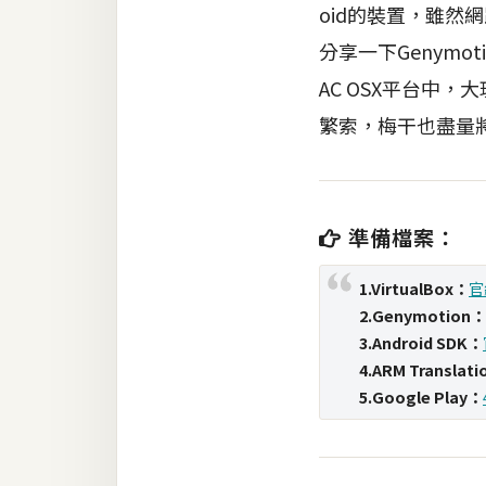
oid的裝置，雖然
分享一下Genym
梅開發
AC OSX平台中，
熱門文章
繁索，梅干也盡量
全站導覽
準備檔案：
合作提案
1.VirtualBox：
官
2.Genymotion：
3.Android SDK：
4.ARM Translati
5.Google Play：