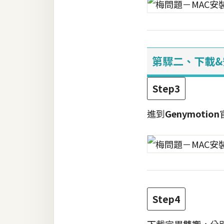
第驟二、下載&安
Step3
進到
Genymotion
Step4
下載完畢雙響，分