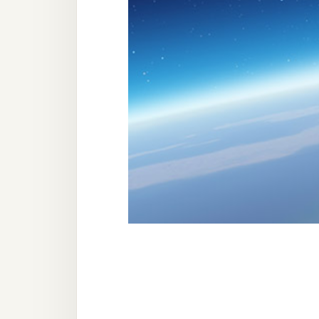
器材操控
資源
免費圖庫
免費字型
網站架設
WordPress
安裝與設定
外掛實作
電商
WooCommerce