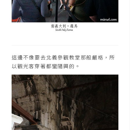
作
提
案
這邊不像要去北義參觀教堂那般嚴格，所
以觀光客穿著都蠻隨興的。