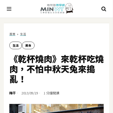
A
首頁
»
生活
I
生活
美食
A
I
《乾杯燒肉》來乾杯吃燒
工
具
肉，不怕中秋天兔來搗
C
亂！
h
a
t
梅干
2013/09/19
1 分鐘閱讀
G
P
T