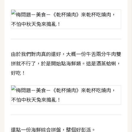
S
S
J
a
v
由於我們對肉真的還好，大概一份牛舌兩分牛肉雙
a
S
拼就不行了，於是開始點海鮮類。這是酒蒸蛤蜊，
c
好吃！
r
i
p
t
U
I
還點一份海鮮綜合拼盤，整個好彭派。
/