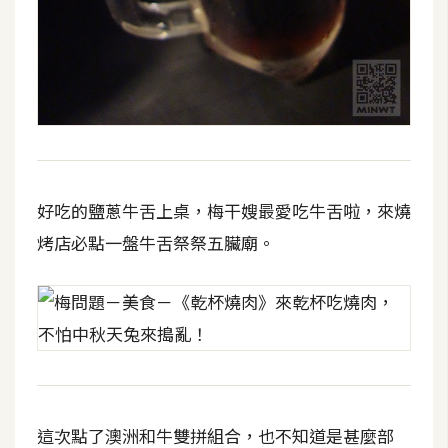
架
設
主
機
與
網
域
好吃的鹽蔥牛舌上桌，梅干嫂最愛吃牛舌啦，來燒
烤店必點一盤牛舌祭祭五臟廟。
S
E
O
工
具
免
這次點了澳洲和牛雙拼組合，也不知道是甚麼部
費