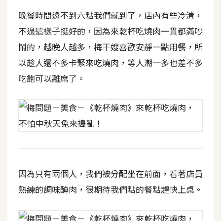
攝
晚餐時間還不到六點我們就到了，店內有些冷清，
影
不過這樣子挺好的，因為來乾杯吃燒肉一貫都滿吵
鬧的，越晚人越多，梅干嫂喜歡安靜一點用餐，所
手
以趁人還不多卡緊來吃燒肉，等人潮一多也差不多
機
攝
吃飽可以離席了。
影
器
材
操
控
因為只有兩個人，我們被分配坐在前面，看著店員
資
源
熟練的調味醃肉，很期待我們點的餐點趕快上桌。
免