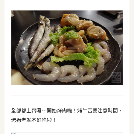
U
X
R
W
D
網
頁
後
端
P
H
全部都上齊囉～開始烤肉啦！烤牛舌要注意時間，
P
烤過老就不好吃啦！
D