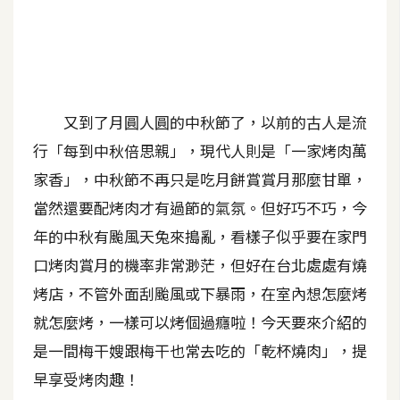
A
I
應
用
又到了月圓人圓的中秋節了，以前的古人是流
設
計
行「每到中秋倍思親」，現代人則是「一家烤肉萬
家香」，中秋節不再只是吃月餅賞賞月那麼甘單，
網
當然還要配烤肉才有過節的氣氛。但好巧不巧，今
站
年的中秋有颱風天兔來搗亂，看樣子似乎要在家門
口烤肉賞月的機率非常渺茫，但好在台北處處有燒
影
烤店，不管外面刮颱風或下暴雨，在室內想怎麼烤
像
就怎麼烤，一樣可以烤個過癮啦！今天要來介紹的
是一間梅干嫂跟梅干也常去吃的「乾杯燒肉」，提
A
早享受烤肉趣！
d
o