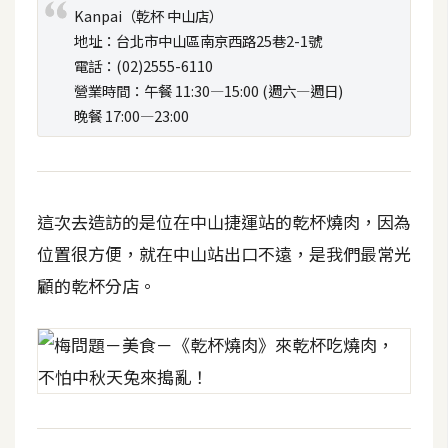
t
Kanpai（乾杯 中山店）
r
地址：台北市中山區南京西路25巷2-1號
a
電話：(02)2555-6110
t
營業時間：午餐 11:30—15:00 (週六—週日)
o
晚餐 17:00—23:00
r
去
這次去造訪的是位在中山捷運站的乾杯燒肉，因為
背
與
位置很方便，就在中山站出口不遠，是我們最常光
合
顧的乾杯分店。
成
攝
影
商
品