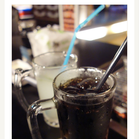
W
o
o
C
o
m
m
e
r
c
e
金
流
物
流