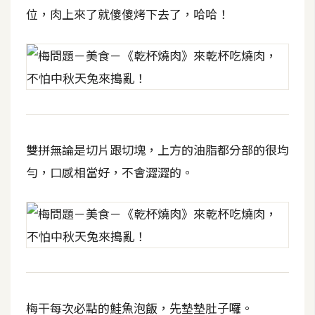
空
位，肉上來了就傻傻烤下去了，哈哈！
間
網
頁
設
計
雙拼無論是切片跟切塊，上方的油脂都分部的很均
勻，口感相當好，不會澀澀的。
前
端
H
T
M
L
/
梅干每次必點的鮭魚泡飯，先墊墊肚子囉。
C