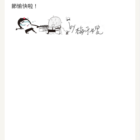
示
節愉快啦！
免
費
版
型
M
A
C
開
箱
梅