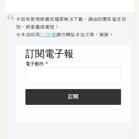
開
發
※如有發現掉圖或檔案無法下載，請由回應區留言告
知，將會盡速處理！
※本站採用
CC授權
請勿轉貼本站文章，謝謝。
熱
門
文
章
全
站
導
覽
合