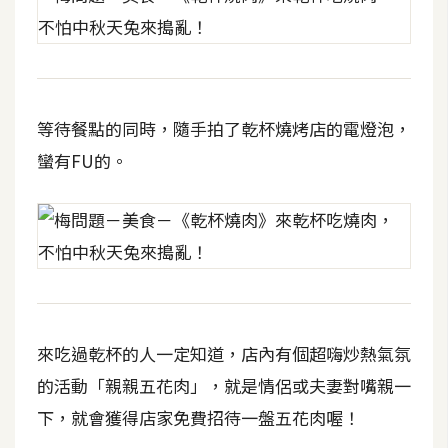
費
圖
庫
免
等待餐點的同時，隨手拍了乾杯燒烤店的電燈泡，
費
蠻有FU的。
字
型
網
站
架
設
來吃過乾杯的人一定知道，店內有個超嗨炒熱氣氛
的活動「親親五花肉」，就是情侶或夫妻對嘴親一
W
下，就會獲得店家免費招待一盤五花肉喔！
o
r