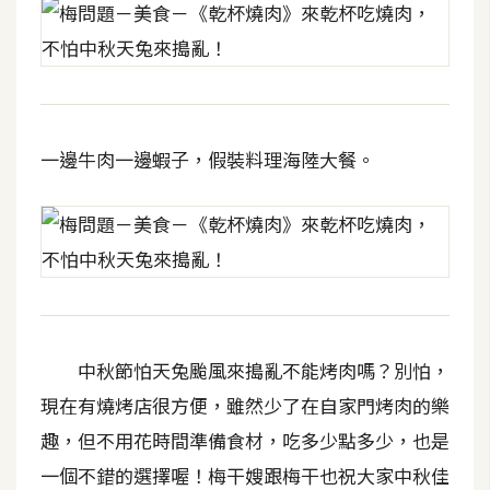
o
c
k
e
r
一邊牛肉一邊蝦子，假裝料理海陸大餐。
伺
服
器
設
定
資
源
中秋節怕天兔颱風來搗亂不能烤肉嗎？別怕，
現在有燒烤店很方便，雖然少了在自家門烤肉的樂
免
趣，但不用花時間準備食材，吃多少點多少，也是
費
一個不錯的選擇喔！梅干嫂跟梅干也祝大家中秋佳
圖