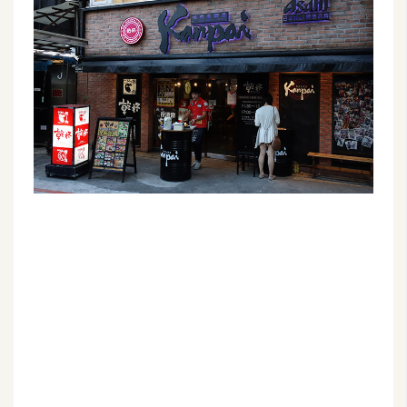
G
e
m
i
n
i
A
I
生
成
圖
片
影
片