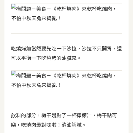
d
P
r
e
s
s
安
吃燒烤前當然要先吃一下沙拉，沙拉不只開胃，還
裝
與
可以平衡一下吃燒烤的油膩感。
設
定
外
掛
實
作
飲料的部分，梅干嫂點了一杯檸檬汁，梅干點可
電
樂，吃燒肉最對味啦！消油解膩。
商