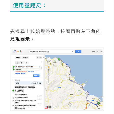
費
使用量距尺：
圖
庫
免
先搜尋出起始與終點，接著再點左下角的
費
尺規圖示
。
字
型
網
站
架
設
W
o
r