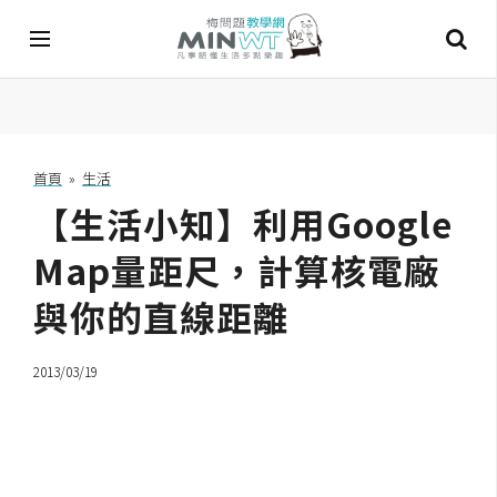
A
I
首頁
»
生活
【生活小知】利用Google
A
I
工
Map量距尺，計算核電廠
具
與你的直線距離
C
h
2013/03/19
a
t
G
P
T