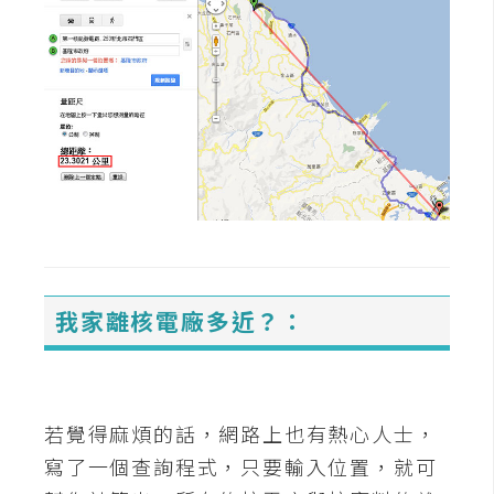
架
設
主
機
與
網
域
S
E
我家離核電廠多近？：
O
工
具
若覺得麻煩的話，網路上也有熱心人士，
免
寫了一個查詢程式，只要輸入位置，就可
費