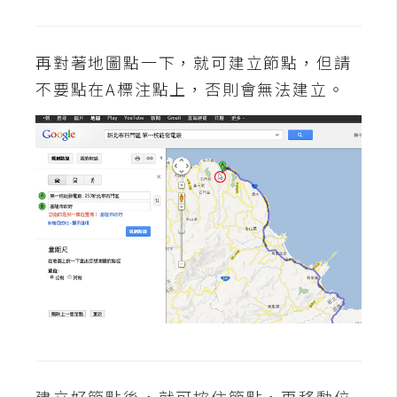
d
P
r
e
再對著地圖點一下，就可建立節點，但請
s
s
不要點在A標注點上，否則會無法建立。
安
裝
與
設
定
外
掛
實
作
電
商
建立好節點後，就可按住節點，再移動位