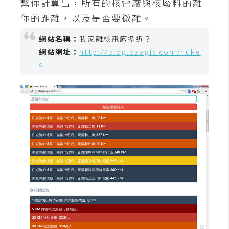
幫你計算出，所有的核電廠與核廢料的離
空
你的距離，以及是否要徹離。
間
網站名稱：
我家離核電廠多近？
網站網址：
http://blog.baagic.com/nuke
網
s
頁
設
計
前
端
H
T
M
L
/
C