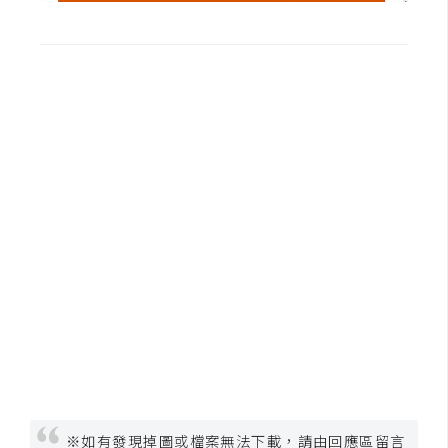
S
S
J
a
v
a
S
c
r
i
p
t
U
I
※如有發現掉圖或檔案無法下載，請由回應區留言
/