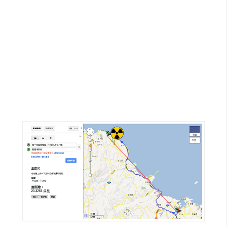
G
e
m
i
n
i
A
I
生
成
圖
片
影
片