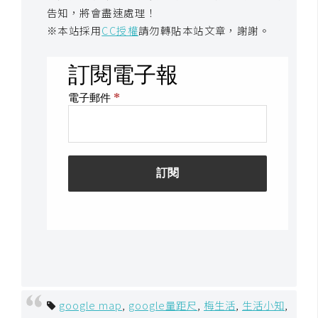
告知，將會盡速處理！
U
※本站採用
CC授權
請勿轉貼本站文章，謝謝。
X
R
W
D
網
頁
後
端
P
H
P
google map
,
google量距尺
,
梅生活
,
生活小知
,
D