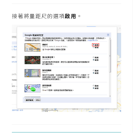
攝
影
接著將量距尺的選項
啟用
。
手
機
攝
影
器
材
操
控
資
源
免