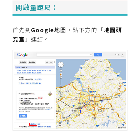
t
開啟量距尺：
r
a
t
首先到
Google地圖
，點下方的「
地圖研
o
究室
」連結。
r
去
背
與
合
成
攝
影
商
品