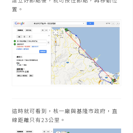
置。
W
o
o
C
o
m
m
e
r
c
e
金
這時就可看到，核一廠與基隆市政府，直
流
物
線距離只有23公里。
流