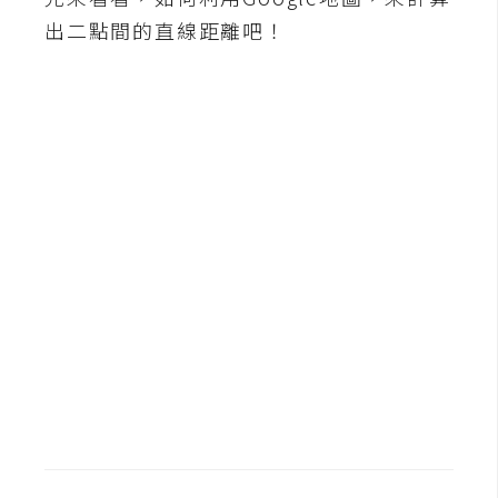
b
e
出二點間的直線距離吧！
P
h
o
t
o
s
h
o
p
I
l
l
u
s