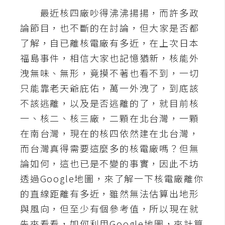
最近核四廠吵得沸沸揚揚，而許多政
A
I
論節目，也不斷的在討論，但大家是否都
應
用
了解，自已離核電廠有多近，在上次日本
福島事件，相信大家也記憶猶新，核能外
設
洩無味、無形，竟摸不著也看不到，一切
計
只能靠老天爺庇佑，萬一外洩了，到底該
不該逃離，以及是否逃離的了，就目前核
網
一、核二、核三廠，二顆在北台灣，一顆
站
在南台灣，現在的核四依然建在北台灣，
而台灣真得需要這麼多的核電廠嗎？但無
論如何，這也已是不變的事實，因此不坊
影
透過Google地圖，來了解一下核電廠離你
像
的直線距離有多近，雖然無法估算出地形
A
與風向，但至少有個參考值，所以現在就
d
o
先來看看，如何利用Google地圖，來計算