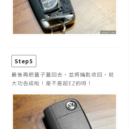
W
o
o
C
o
m
m
e
Step5
r
c
最後再把蓋子蓋回去，並將鑰匙收回，就
e
大功告成啦！是不是超EZ的呀！
金
流
物
流