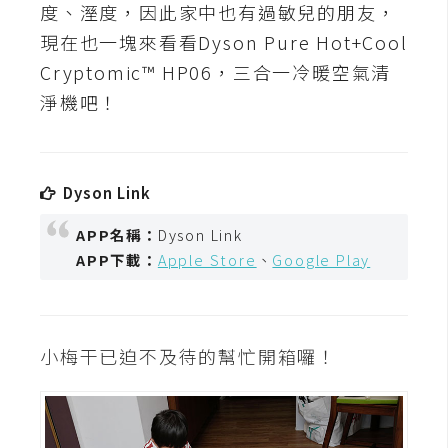
攝
度、溼度，因此家中也有過敏兒的朋友，
影
現在也一塊來看看Dyson Pure Hot+Cool
Cryptomic™ HP06，三合一冷暖空氣清
淨機吧！
手
機
攝
影
Dyson Link
APP名稱：
Dyson Link
器
APP下載：
Apple Store
、
Google Play
材
操
控
小梅干已迫不及待的幫忙開箱囉！
資
源
免