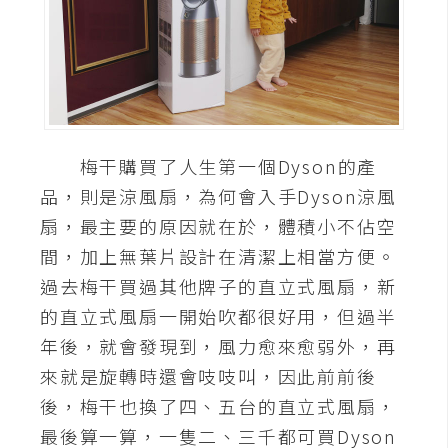
A
I
應
用
設
計
梅干購買了人生第一個Dyson的產
品，則是涼風扇，為何會入手Dyson涼風
扇，最主要的原因就在於，體積小不佔空
網
站
間，加上無葉片設計在清潔上相當方便。
過去梅干買過其他牌子的直立式風扇，新
的直立式風扇一開始吹都很好用，但過半
影
年後，就會發現到，風力愈來愈弱外，再
像
來就是旋轉時還會吱吱叫，因此前前後
後，梅干也換了四、五台的直立式風扇，
A
d
最後算一算，一隻二、三千都可買Dyson
o