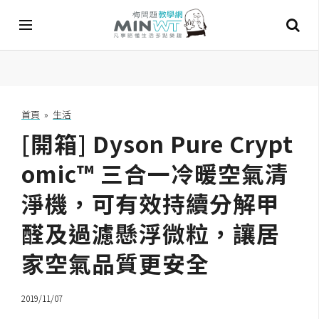
A
I
首頁
»
生活
[開箱] Dyson Pure Crypt
A
I
工
omic™ 三合一冷暖空氣清
具
淨機，可有效持續分解甲
C
醛及過濾懸浮微粒，讓居
h
a
家空氣品質更安全
t
G
P
2019/11/07
T