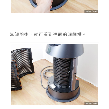
U
X
R
W
當卸除後，就可看到裡面的濾網槽。
D
網
頁
後
端
P
H
P
D