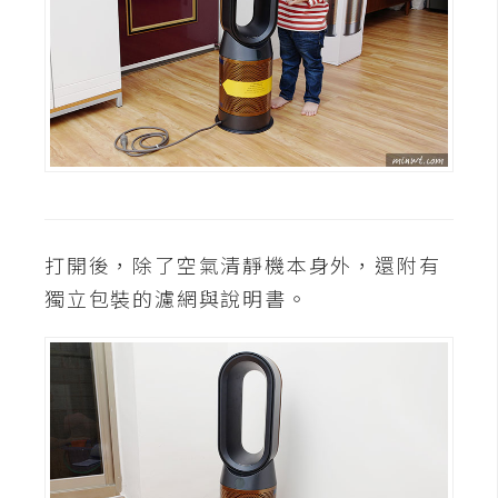
W
o
o
C
o
m
m
e
r
打開後，除了空氣清靜機本身外，還附有
c
獨立包裝的濾網與說明書。
e
金
流
物
流