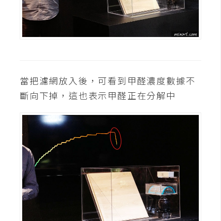
作
提
案
當把濾網放入後，可看到甲醛濃度數據不
斷向下掉，這也表示甲醛正在分解中