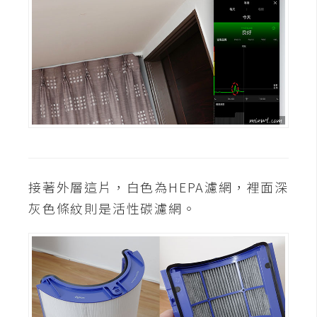
接著外層這片，白色為HEPA濾網，裡面深
灰色條紋則是活性碳濾網。