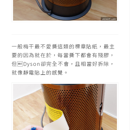
空
間
網
頁
一般梅干最不愛撕這類的標章貼紙，最主
設
要的因為就在於，每當撕下都會有殘膠，
計
但Dyson卻完全不會，且相當好拆除，
就像靜電貼上的感覺。
前
端
H
T
M
L
/
C