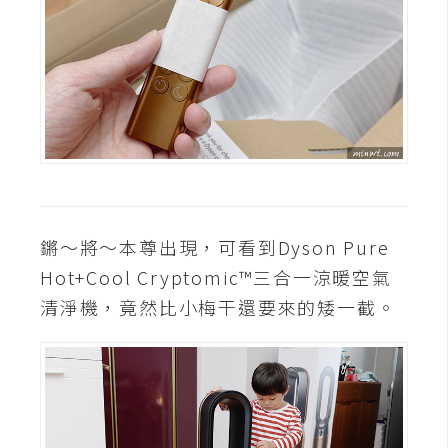
d
P
r
e
s
s
安
裝
與
設
定
鏘～將～本尊出現，可看到Dyson Pure
Hot+Cool Cryptomic™三合一涼暖空氣
外
清淨機，竟然比小梅干還要來的矮一截。
掛
實
作
電
商