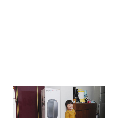
G
e
m
i
n
i
A
I
生
成
圖
片
影
片