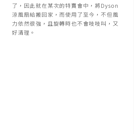
b
了，因此就在某次的特賣會中，將Dyson
e
涼風扇給搬回家，而使用了至今，不但風
力依然很強，且旋轉時也不會吱吱叫，又
P
h
好清理。
o
t
o
s
h
o
p
I
l
l
u
s