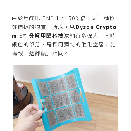
示
由於甲醛比 PM0.1 小 500 倍，是一種極
免
難捕捉的物質，所以可見
Dyson Crypto
費
mic™ 分解甲醛科技
濾網有多強大，同時
版
銀色的部分，是採用獨特的催化塗層，結
型
構跟「錳鉀礦」相同。
M
A
C
開
箱
梅