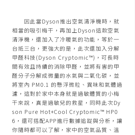
t
r
a
因此當Dyson推出空氣清淨機時，就
t
相當的吸引梅干，再加上Dyson這款空氣
o
清淨機，還加入了冷暖氣的功能，等於一
r
台抵三台，更強大的是，此次還加入分解
甲醛科技(Dyson Cryptomic™)，可長時
去
間有效且持續的消除甲醛，並將有害的甲
背
醛分子分解成微量的水氣與二氧化碳，並
與
合
將室內 PM0.1 的懸浮微粒、異味和氣體過
成
濾，這對於家中本身就是過敏體質的小梅
干來說，真是過敏兒的救星，同時此次Dy
攝
影
son Pure Hot+Cool Cryptomic™ HP0
6，還可搭配APP進行數據追踨與分析，讓
商
你隨時都可以了解，家中的空氣品質、溫
品