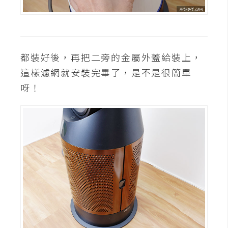
都裝好後，再把二旁的金屬外蓋給裝上，
這樣濾網就安裝完畢了，是不是很簡單
呀！