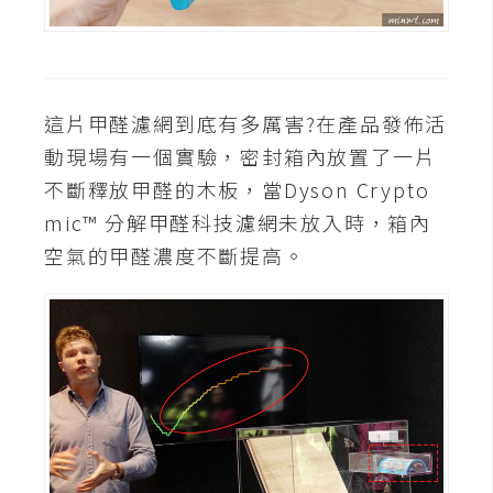
開
發
這片甲醛濾網到底有多厲害?在產品發佈活
熱
動現場有一個實驗，密封箱內放置了一片
門
不斷釋放甲醛的木板，當Dyson Crypto
文
mic™ 分解甲醛科技濾網未放入時，箱內
章
空氣的甲醛濃度不斷提高。
全
站
導
覽
合