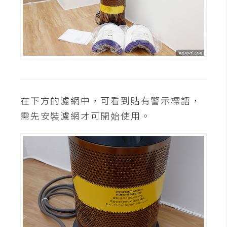
架
設
主
機
與
網
域
在下方的濾網中，可看到貼有警示標語，
需先安裝濾網才可開始使用。
S
E
O
工
具
免
費