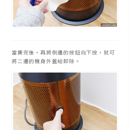
S
S
J
a
v
當撕完後，再將側邊的按鈕向下按，就可
a
將二邊的機身外蓋給卸除。
S
c
r
i
p
t
U
I
/