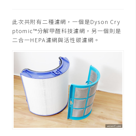
o
c
k
此次共附有二種濾網，一個是Dyson Cry
e
ptomic™分解甲醛科技濾網，另一個則是
r
二合一HEPA濾網與活性碳濾網。
伺
服
器
設
定
資
源
免
費
圖