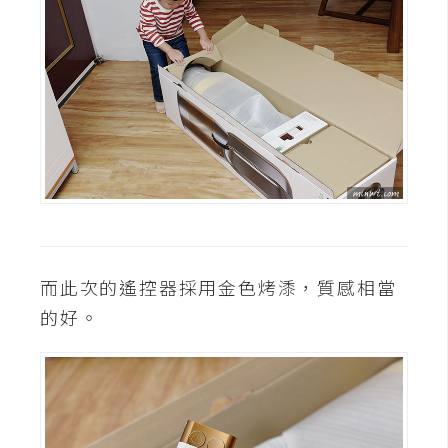
費
圖
庫
免
費
字
型
網
而此次的遙控器採用金色烤潻，質感相當
站
的好。
架
設
W
o
r