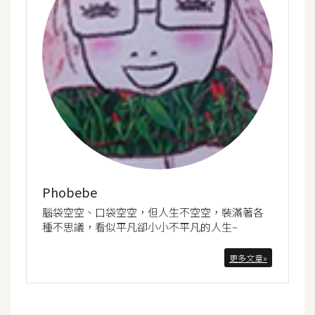
o
c
k
e
r
伺
服
器
設
Phobebe
定
腦袋空空、口袋空空，但人生不空空，裝滿著各
資
種不思議，看似平凡卻小小不平凡的人生~
源
更多文章»
免
費
圖