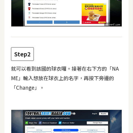
費
圖
庫
免
費
字
Step2
型
就可以看到該國的球衣囉。接著在右下方的「NA
ME」輸入想放在球衣上的名字，再按下旁邊的
網
「Change」。
站
架
設
W
o
r