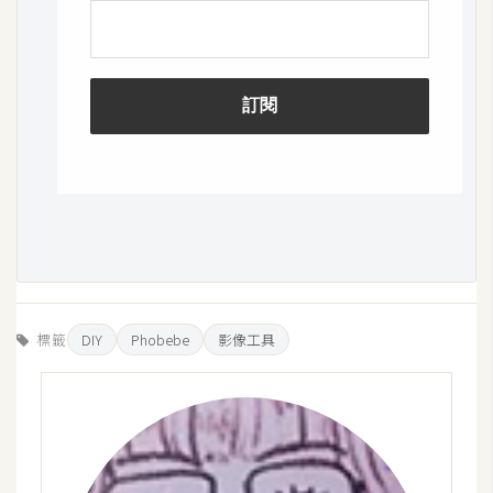
U
X
R
W
D
網
頁
後
端
標籤
DIY
Phobebe
影像工具
P
H
P
D