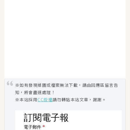
S
S
J
a
v
a
S
c
r
i
※如有發現掉圖或檔案無法下載，請由回應區留言告
p
知，將會盡速處理！
t
※本站採用
CC授權
請勿轉貼本站文章，謝謝。
U
I
/