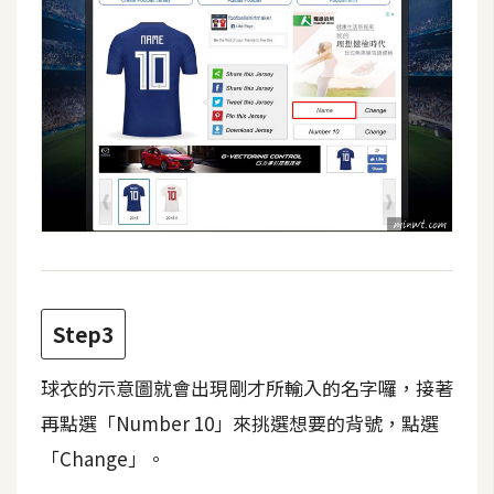
d
P
r
e
s
s
安
裝
與
設
定
Step3
外
掛
球衣的示意圖就會出現剛才所輸入的名字囉，接著
實
作
再點選「Number 10」來挑選想要的背號，點選
「Change」。
電
商