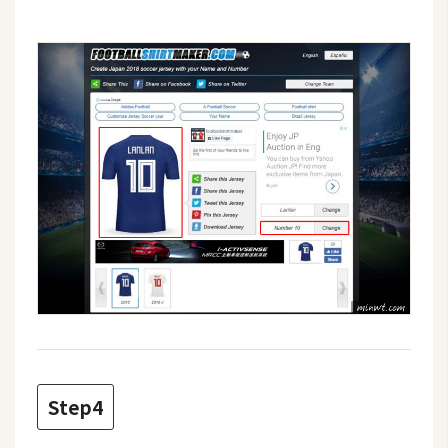
W
o
o
C
o
m
m
e
r
c
e
金
流
物
Step4
流