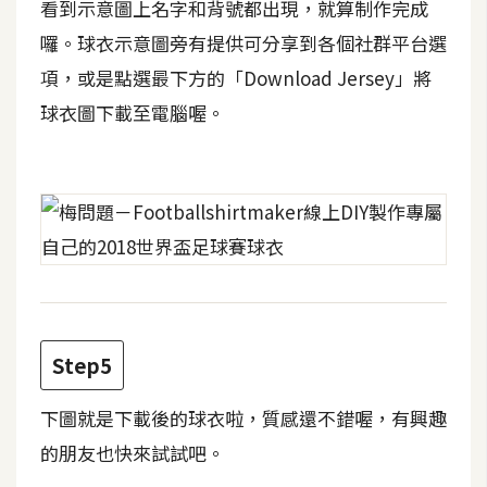
看到示意圖上名字和背號都出現，就算制作完成
架
設
囉。球衣示意圖旁有提供可分享到各個社群平台選
項，或是點選最下方的「Download Jersey」將
主
球衣圖下載至電腦喔。
機
與
網
域
S
E
O
工
Step5
具
下圖就是下載後的球衣啦，質感還不錯喔，有興趣
免
的朋友也快來試試吧。
費