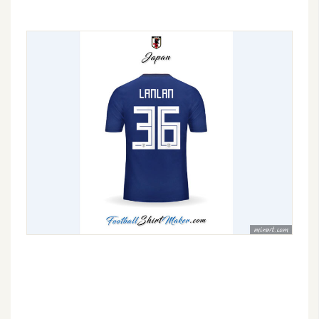
空
間
網
頁
設
計
前
端
H
T
M
L
/
C