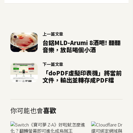
示
免
費
上一篇文章
版
台鋁MLD-Arumi 8酒吧! 聽聽
型
音樂，放鬆喝個小酒
下一篇文章
M
「doPDF虛擬印表機」將當前
A
文件，輸出並轉存成PDF檔
C
開
你可能也會
喜歡
箱
梅