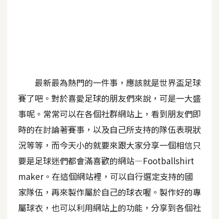
A
I
應
用
設
計
最新最為熱門的一件事，應該就是世界盃足球
賽了吧。對於喜愛足球的朋友們來說，可是一大盛
網
事呢。常常可以在各個社群網站上，看到朋友們即
站
時的在討論著賽事，以及自己所支持的隊伍表現狀
況等等，而今天小的就要來跟大家分享一個相信只
要是足球迷們都會滿喜歡的網站—Footballshirt
影
像
maker。在這個網站裡，可以自行選定支持的國
家隊伍，再來製作屬於自己的球衣喔。製作好的專
A
屬球衣，也可以利用網站上的功能，分享到各個社
d
o