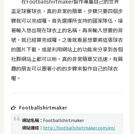
在Footballshirtmaker製作專屬自己的世界
t
盃足球賽球衣，真的非常的簡單，步驟只要四個步
r
a
驟就可以完成囉。首先選擇所支持的國家隊伍，接
t
著輸入想出現在球衣上的名稱，再來輸入想要的背
o
號，就已經算完成囉。之後就看是想要將這張球衣
r
的圖片下載，或是利用網站上的功能來分享到各個
社群網站上都可以喲。真的非常簡單又迅速，有興
去
背
趣的朋友可以跟著小的的步驟來製作自己的球衣
與
喔。
合
成
攝
影
Footballshirtmaker
網站名稱：
Footballshirtmaker
商
網站連結：
http://footballshirtmaker.com/en/
品