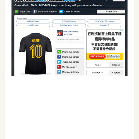
G
e
m
i
n
i
A
I
生
成
圖
片
影
片