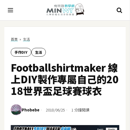
A
首頁
»
生活
I
手作DIY
生活
A
I
Footballshirtmaker 線
工
具
上DIY製作專屬自己的20
C
18世界盃足球賽球衣
h
a
t
Phobebe
2018/06/25
1 分鐘閱讀
G
P
T