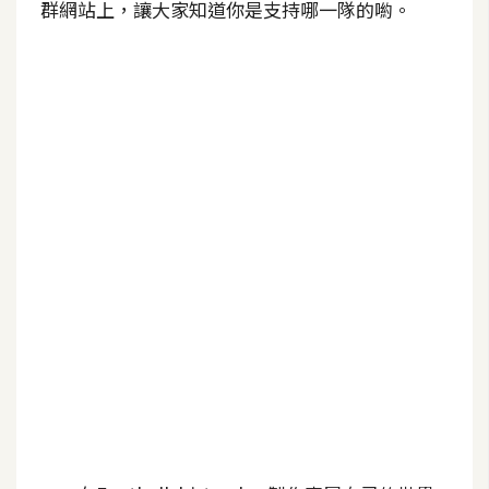
群網站上，讓大家知道你是支持哪一隊的喲。
b
e
P
h
o
t
o
s
h
o
p
I
l
l
u
s