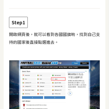
攝
影
Step1
手
機
開啟網頁後，就可以看到各國國旗喲，找到自己支
攝
持的國家後直接點選進去。
影
器
材
操
控
資
源
免