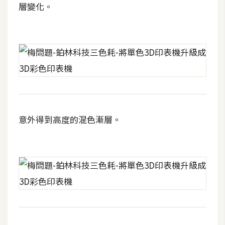
d
層變化。
P
r
e
s
s
安
裝
與
設
意外得到高度的混色漸層。
定
外
掛
實
作
電
商