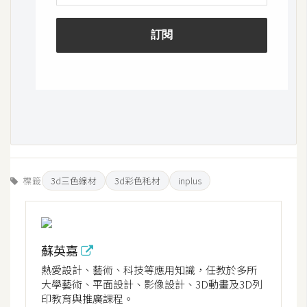
S
S
J
a
v
a
S
c
r
標籤
3d三色線材
3d彩色秏材
inplus
i
p
t
蘇英嘉
熱愛設計、藝術、科技等應用知識，任教於多所
U
大學藝術、平面設計、影像設計、3D動畫及3D列
I
印教育與推廣課程。
/