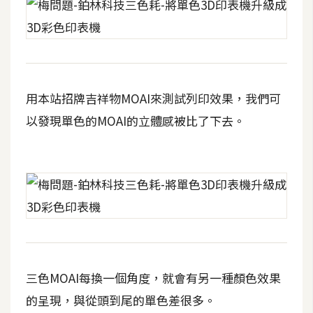
t
r
a
t
o
r
用本站招牌吉祥物MOAI來測試列印效果，我們可
以發現單色的MOAI的立體感被比了下去。
去
背
與
合
成
攝
影
三色MOAI每換一個角度，就會有另一種顏色效果
商
的呈現，與從頭到尾的單色差很多。
品