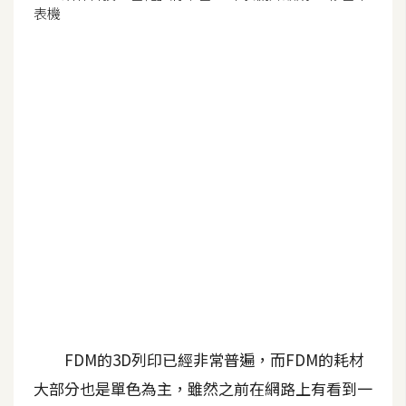
G
e
m
i
n
i
A
I
生
成
圖
片
FDM的3D列印已經非常普遍，而FDM的耗材
影
大部分也是單色為主，雖然之前在網路上有看到一
片