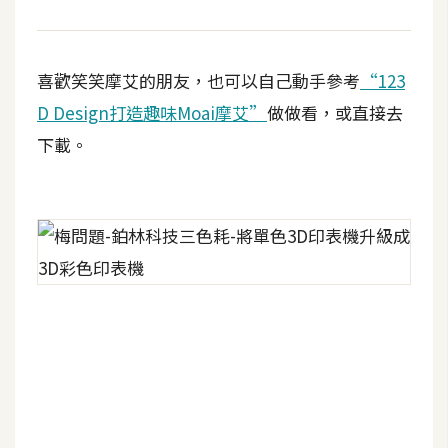
架
設
喜歡笑笑摩艾的朋友，也可以自己動手參考
“123
主
機
D Design打造趣味Moai摩艾”
做做看，或直接去
與
下載。
網
域
S
E
O
工
具
免
費