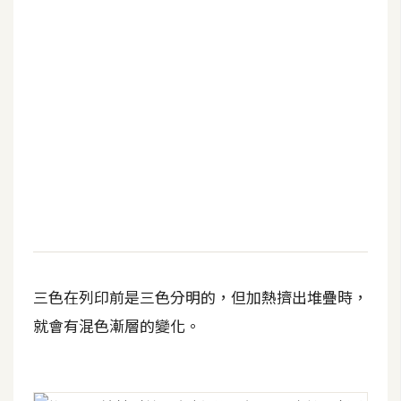
b
e
P
h
o
t
o
s
h
o
p
三色在列印前是三色分明的，但加熱擠出堆疊時，
I
就會有混色漸層的變化。
l
l
u
s