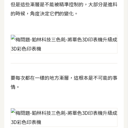
但是這些漸層是不能被精準控制的，大部分是進料
W
的時候，角度決定它們的變化。
o
o
C
o
m
m
e
r
c
要每次都在一樣的地方漸層，這根本是不可能的事
e
情。
金
流
物
流