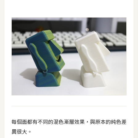
攝
影
手
機
攝
影
器
材
操
控
資
源
每個面都有不同的混色漸層效果，與原本的純色差
異很大。
免