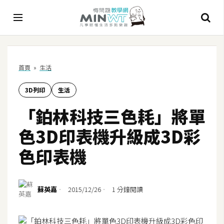
A
首頁
»
生活
I
3D列印
生活
A
I
「鉑林科技三色耗」將單
工
具
色3D印表機升級成3D彩
C
色印表機
h
a
t
蘇英嘉
2015/12/26
1 分鐘閱讀
G
P
T