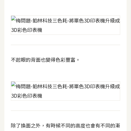
費
圖
庫
免
費
字
型
不起眼的背面也變得色彩豐富。
網
站
架
設
W
o
除了換面之外，有時候不同的高度也會有不同的漸
r