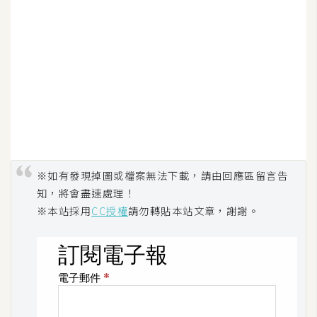
空
間
網
頁
設
計
※如有發現掉圖或檔案無法下載，請由回應區留言告
前
端
知，將會盡速處理！
※本站採用
CC授權
請勿轉貼本站文章，謝謝。
H
T
M
L
/
C