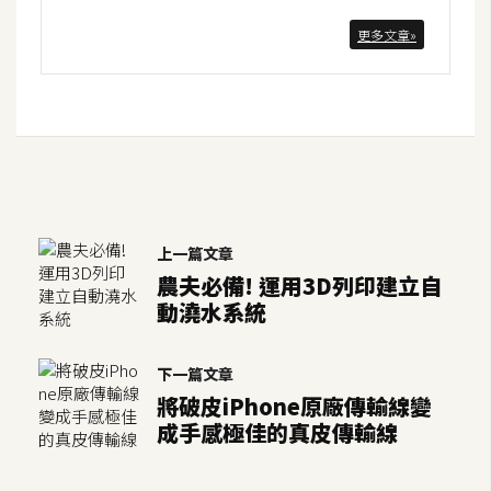
U
更多文章»
X
R
W
D
網
頁
上一篇文章
後
農夫必備! 運用3D列印建立自
端
動澆水系統
P
下一篇文章
H
將破皮iPhone原廠傳輸線變
P
成手感極佳的真皮傳輸線
D