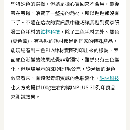
些特殊色的選擇，但還是擔心買回來不合用，最後
A
丟在旁邊，浪費了一整捲的耗材，所以遲遲都沒有
I
應
下手。不過在這次的資訊展中碰巧讓我逛到獨家研
用
發三色耗材的
鉑林科技
，除了三色耗材之外、雙色
設
(變色龍)、有香味的耗材都是他們家的特殊產品，
計
能現場看到三色PLA線材實際列印出來的樣貌，表
面顏色漸變的效果感覺非常獨特，雖然只有三色變
網
化，但現場展示的3D列印毛公鼎，從漸層的混色
站
效果看來，有類似青銅質感的色彩變化，
鉑林科技
也大方的提供100g左右的讓INPLUS 3D列印良品
影
來測試效果。
像
A
d
o