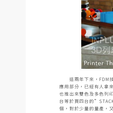
器材操控
資源
免費圖庫
免費字型
網站架設
WordPress
安裝與設定
這兩年下來，FDM技
外掛實作
應用部分，已經有人拿
也推出來雙色及多色列
電商
台等於買四台的”STA
WooCommerce
個，對於少量的量產，