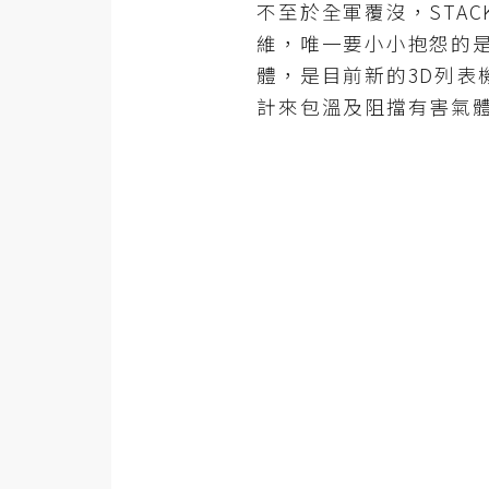
金流物流
不至於全軍覆沒，STA
維，唯一要小小抱怨的是
架設
體，是目前新的3D列表
主機與網域
計來包溫及阻擋有害氣
SEO 工具
免費空間
網頁設計
前端
HTML / CSS
JavaScript
UI / UX