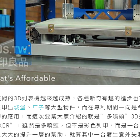
術的3D列表機越來越成熟，各種新奇有趣的進步也
來印出
城堡
、
車子
等大型物件，而在專利期間一向是單
印的應用，而這次要幫大家介紹的就是”多噴頭”3D
CKER”，雖然是多噴頭，但不是彩色列印，而是一
又大大的提升一層的幫助，就算其中一台發生意外失