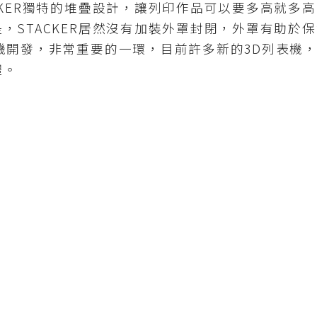
CKER獨特的堆疊設計，讓列印作品可以要多高就多
，STACKER居然沒有加裝外罩封閉，外罩有助於
機開發，非常重要的一環，目前許多新的3D列表機
體。