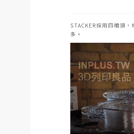
RWD 網頁
後端
PHP
STACKER採用四噴
多。
Docker
伺服器設定
資源
免費圖示
免費版型
MAC
開箱