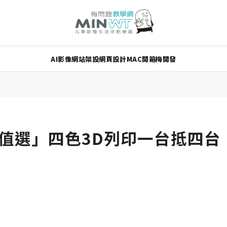
AI
影像
網站架設
網頁設計
MAC
開箱
梅開發
超值選」四色3D列印一台抵四台