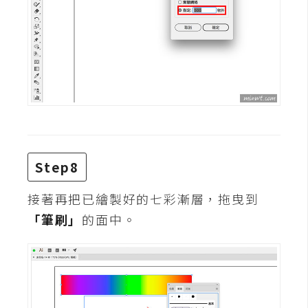
S
S
J
a
v
a
S
c
Step8
r
i
接著再把已繪製好的七彩漸層，拖曳到
p
「筆刷」
的面中。
t
U
I
/