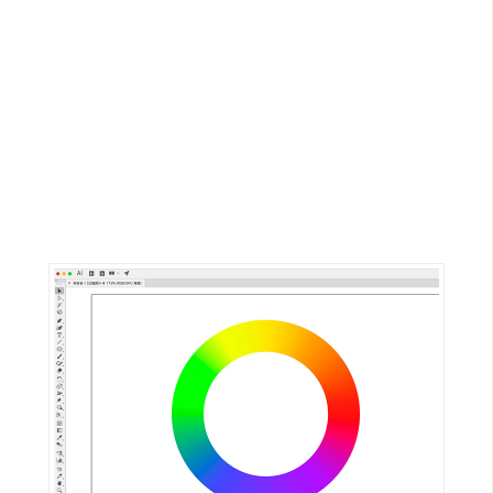
G
e
m
i
n
i
A
I
生
成
圖
片
影
片