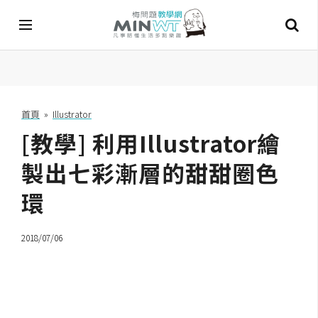
A
I
首頁
»
Illustrator
[教學] 利用Illustrator繪
A
I
工
製出七彩漸層的甜甜圈色
具
環
C
h
2018/07/06
a
t
G
P
T