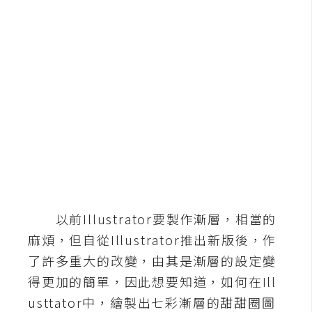
b
e
P
h
o
t
o
s
h
o
p
以前Illustrator要製作漸層，相當的
I
麻煩，但自從Illustrator推出新版後，作
l
了許多重大的改變，由其是漸層的設定變
l
得更加的簡單，因此想要知道，如何在Ill
u
usttator中，繪製出七彩漸層的甜甜圈圖
s