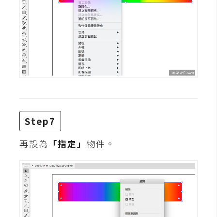
空
間
網
頁
設
計
Step7
前
端
再設為
「指定」
物件。
H
T
M
L
/
C