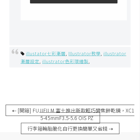
作
提
案
illustator七彩漸層
,
Illustrator教學
,
illustrator
漸層設定
,
illustrator色彩環繪製
,
⇠ [開箱] FUJIFILM 富士推出新款輕巧變焦餅乾鏡，XC1
5-45mmF3.5-5.6 OIS PZ
行李箱輪胎脆化自行更換簡單又省錢 ⇢