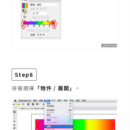
架
設
主
機
與
網
域
S
Step6
E
O
接著選擇
「物件 / 展開」
。
工
具
免
費