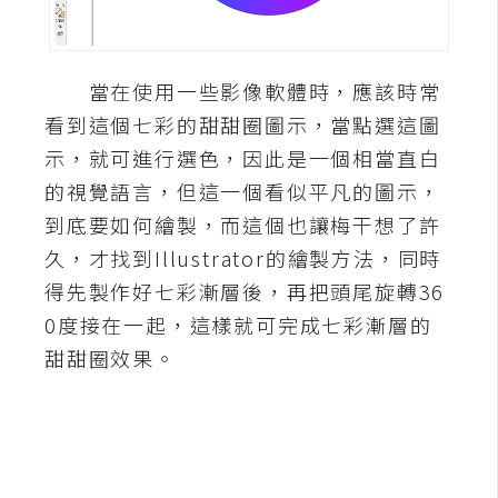
A
I
應
當在使用一些影像軟體時，應該時常
用
看到這個七彩的甜甜圈圖示，當點選這圖
設
示，就可進行選色，因此是一個相當直白
計
的視覺語言，但這一個看似平凡的圖示，
到底要如何繪製，而這個也讓梅干想了許
網
久，才找到Illustrator的繪製方法，同時
站
得先製作好七彩漸層後，再把頭尾旋轉36
0度接在一起，這樣就可完成七彩漸層的
甜甜圈效果。
影
像
A
d
o