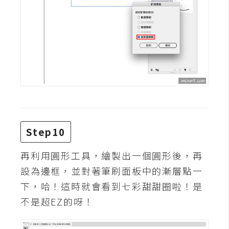
o
c
k
e
r
伺
服
器
設
Step10
定
再利用圓形工具，繪製出一個圓形後，再
資
源
設為邊框，並對著筆刷面板中的漸層點一
下，哈！這時就會看到七彩甜甜圈啦！是
免
不是超EZ的呀！
費
圖