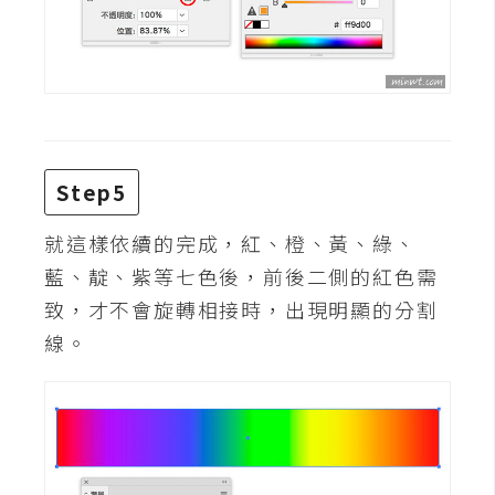
W
o
o
C
o
m
Step5
m
e
就這樣依續的完成，紅、橙、黃、綠、
r
藍、靛、紫等七色後，前後二側的紅色需
c
致，才不會旋轉相接時，出現明顯的分割
e
線。
金
流
物
流