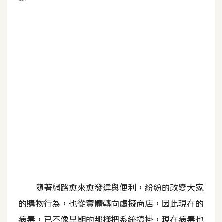
G
e
m
i
n
i
A
I
生
成
圖
片
隨著網路愈來愈發達與便利，紛紛的改變大家
的購物行為，也從實體轉向虛擬商店，因此現在的
影
病毒，已不像早期的那樣把系統搞掛，現在病毒也
片