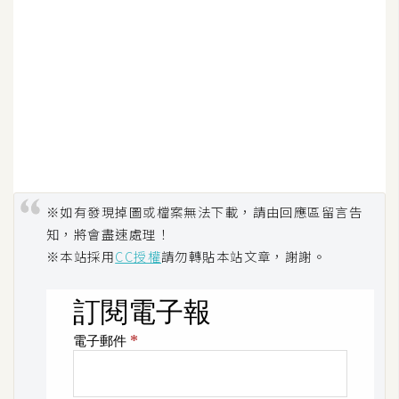
d
P
r
e
s
s
安
裝
與
設
定
※如有發現掉圖或檔案無法下載，請由回應區留言告
知，將會盡速處理！
※本站採用
CC授權
請勿轉貼本站文章，謝謝。
外
掛
實
作
電
商