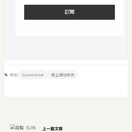
W
o
o
C
o
m
m
e
r
標籤
ScamAdviser
線上網站檢測
c
e
金
流
物
流
上一篇文章