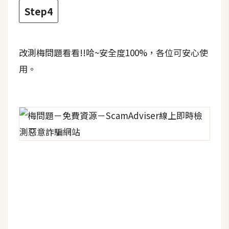
費
Step4
圖
庫
改測梅問題看看!!哈~安全度100%，各位可安心使
免
用。
費
字
型
網
站
架
設
W
o
r