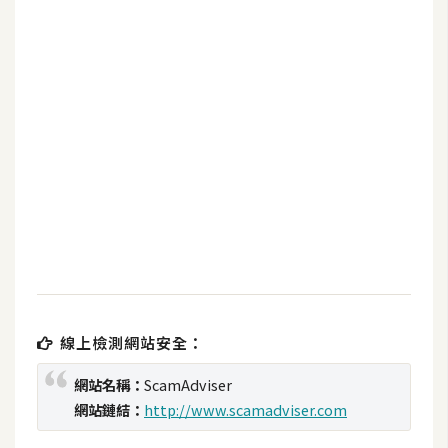
b
e
P
h
o
t
o
s
h
o
p
I
線上檢測網站安全：
l
網站名稱：
ScamAdviser
l
網站鏈結：
http://www.scamadviser.com
u
s