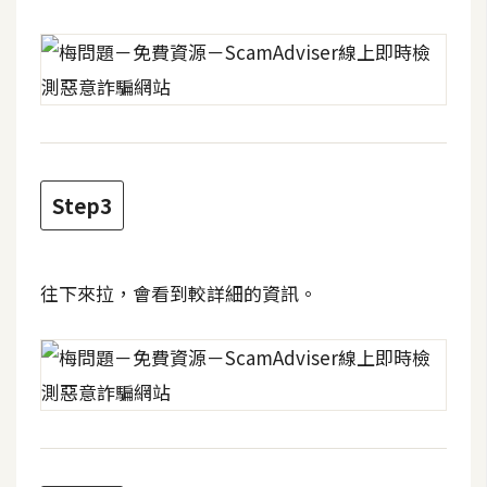
攝
影
手
機
攝
影
Step3
器
材
往下來拉，會看到較詳細的資訊。
操
控
資
源
免