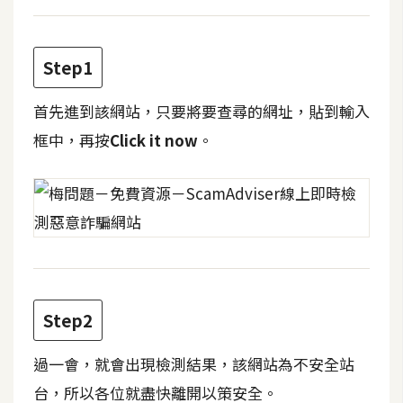
t
r
a
Step1
t
o
首先進到該網站，只要將要查尋的網址，貼到輸入
r
框中，再按
Click it now
。
去
背
與
合
成
攝
Step2
影
過一會，就會出現檢測結果，該網站為不安全站
商
品
台，所以各位就盡快離開以策安全。