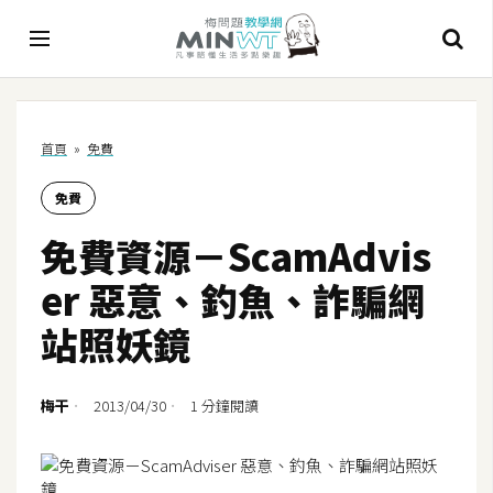
A
首頁
»
免費
I
免費
A
I
免費資源－ScamAdvis
工
具
er 惡意、釣魚、詐騙網
C
站照妖鏡
h
a
t
梅干
2013/04/30
1 分鐘閱讀
G
P
T