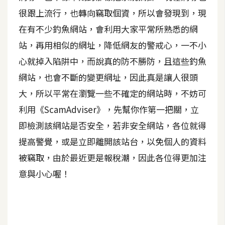
很跟上流行，也轉向竊取個資，所以會發現到，現
A
I
在有不少釣魚網站，會利用大家平常所熟悉的網
應
用
站，再用相似的網址，降低網友的警戒心，一不小
心就掉入陷阱中，而說真的防不勝防，且這些釣魚
設
網站，也會不斷的變更網址，因此真是讓人很頭
計
大，所以平常在瀏覽一些不確定的網站時，不妨可
利用《ScamAdviser》，先幫你作第一把關，立
網
即檢測該網站是否安全，若非安全網站，各位就得
站
提高警覺，或是立即離開該站台，以免個人的資料
被竊取，由於最近更是報稅潮，因此各位得更加注
影
意與小心喔！
像
A
d
o