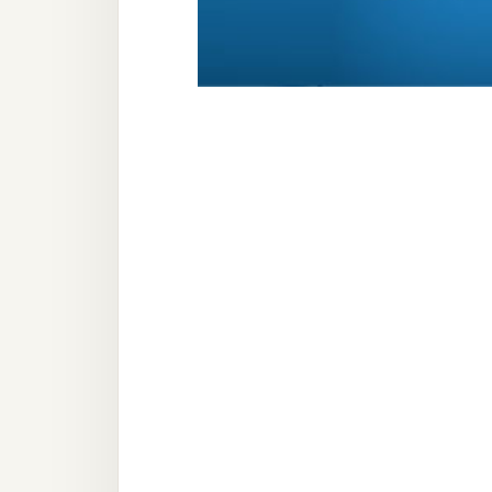
器材操控
資源
免費圖庫
免費字型
網站架設
WordPress
安裝與設定
外掛實作
電商
WooCommerce