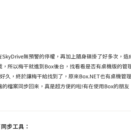
kyDrive無預警的停權，再加上隨身碟掛了好多次，造
載，所以梅干就進到Box後台，找看看是否有桌機版的管
好久，終於讓梅干給找到了，原來Box.NET也有桌機管
端的檔案同步回來，真是超方便的啦!有在使用Box的朋
桌面同步工具：