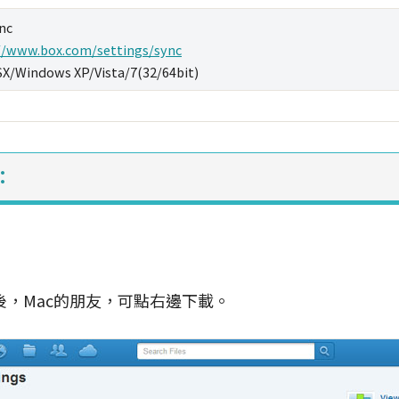
nc
//www.box.com/settings/sync
X/Windows XP/Vista/7(32/64bit)
：
後，Mac的朋友，可點右邊下載。