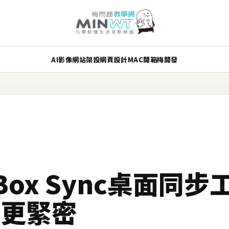
AI
影像
網站架設
網頁設計
MAC
開箱
梅開發
ox Sync桌面同步
案更緊密