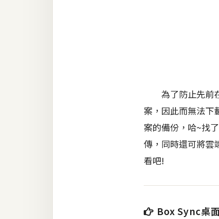
RWD 網頁
後端
PHP
Docker
伺服器設定
為了防止先前在S
資源
案，因此而無法下
免費圖示
案的備份，哈~找了
免費版型
傳，同時還可將雲
看吧!
MAC
開箱
Box Sync