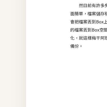
金流物流
然目前有許多免費
架設
面簡單，檔案儲存
主機與網域
會把檔案丟到Bo
SEO 工具
的檔案丟到Box空
化，就這樣梅干阿
免費空間
備份。
網頁設計
前端
HTML / CSS
JavaScript
UI / UX