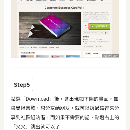
架
設
主
機
與
網
域
S
E
Step5
O
工
點選「Download」後，會出現如下圖的畫面，如
具
果覺得喜歡，想分享給朋友，就可以透過這裡來分
享到社群組站喔，而如果不需要的話，點選右上的
免
「叉叉」跳出就可以了。
費