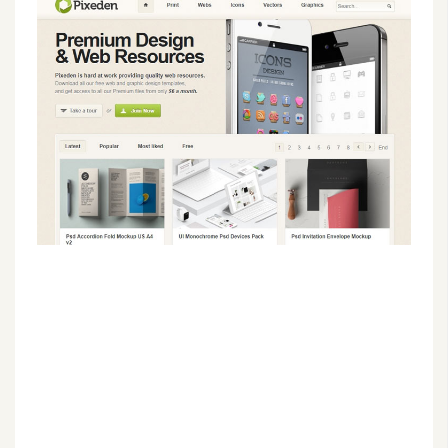
G
e
m
i
n
i
A
I
生
成
圖
片
影
片