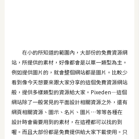
A
I
應
用
設
計
在小的所知道的範圍內，大部份的免費資源網
站，所提供的素材，好像都會是以單一類型為主。
網
例如提供圖片的，就會整個網站都是圖片。比較少
站
看到像今天想要來跟大家分享的這個免費資源網站
般，提供多樣類型的資源給大家。Pixeden—這個
網站除了一般常見的平面設計相關資源之外，還有
影
像
網頁相關資源、圖示、名片、圖片…等等各種在
設計時會需要用到的素材，在這裡都可以找的到
A
喔。而且大部份都是免費提供給大家下載使用。只
d
o