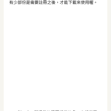
有少部份是需要註冊之後，才能下載來使用喔。
b
e
P
h
o
t
o
s
h
o
p
I
l
l
u
s