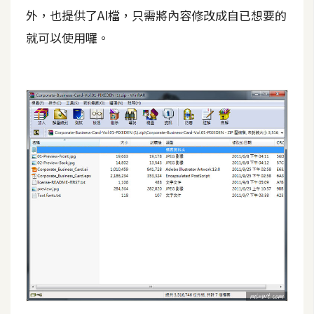
S
外，也提供了AI檔，只需將內容修改成自已想要的
S
就可以使用囉。
J
a
v
a
S
c
r
i
p
t
U
I
/