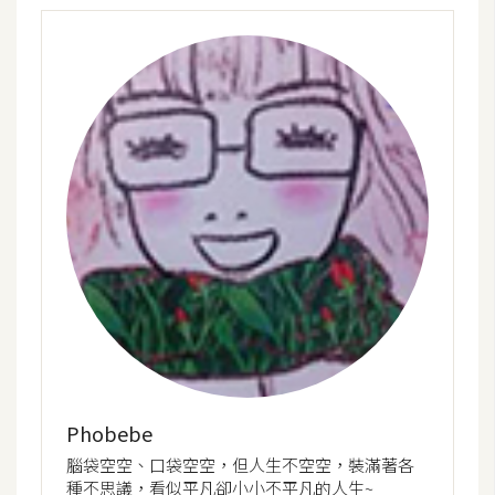
示
免
費
版
型
M
A
C
開
箱
Phobebe
腦袋空空、口袋空空，但人生不空空，裝滿著各
梅
種不思議，看似平凡卻小小不平凡的人生~