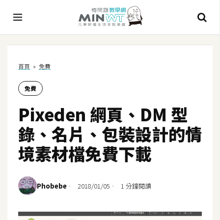
A
首頁
»
免費
I
免費
A
I
Pixeden 網頁、DM 型
工
具
錄、名片、包裝設計的情
C
境素材檔免費下載
h
a
t
Phobebe
2018/01/05
1 分鐘閱讀
G
P
T