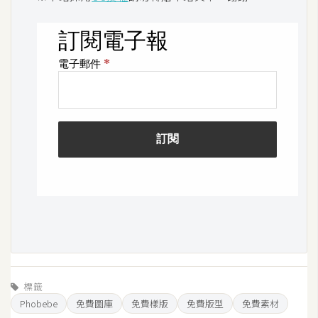
o
c
k
e
r
伺
服
器
設
定
資
源
免
標籤
費
Phobebe
免費圖庫
免費樣版
免費版型
免費素材
圖