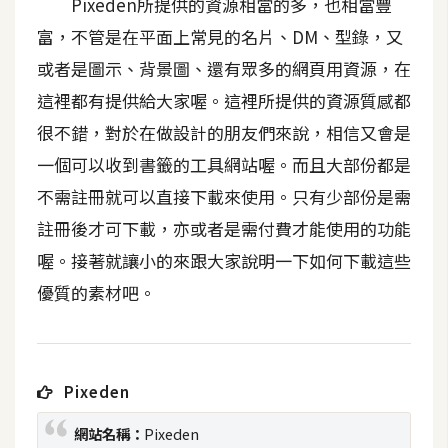
Pixeden所提供的資源相當的多，也相當豐
t
富，不管是在平面上常見的名片、DM、型錄，又
r
a
或者是圖示、背景圖、還有眾多的網頁用資源，在
t
這裡都有提供給大家喔。這裡所提供的資源質感都
o
很不錯，對於在做設計的朋友們來說，相信又會是
r
一個可以收到書籤的工具網站喔。而且大部份都是
不需註冊就可以直接下載來使用。只有少部份是需
去
背
註冊後才可下載，亦或者是需付費才能使用的功能
與
喔。接著就讓小的來跟大家說明一下如何下載這些
合
優質的素材吧。
成
攝
影
Pixeden
商
品
網站名稱：
Pixeden