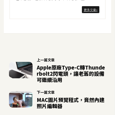
開
更多文章»
發
熱
門
文
章
上一篇文章
Apple原廠Type-C轉Thunde
全
rbolt2閃電頭，讓老舊的設備
站
可繼續沿用
導
覽
下一篇文章
MAC圖片預覽程式，竟然內建
照片編輯器
合