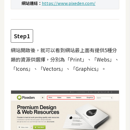
攝
網站連結：
https://www.pixeden.com/
影
手
Step1
機
攝
網站開啟後，就可以看到網站最上面有提供5種分
影
類的資源供選擇，分別為「Print」、「Webs」、
「Icons」、「Vectors」、「Graphics」。
器
材
操
控
資
源
免