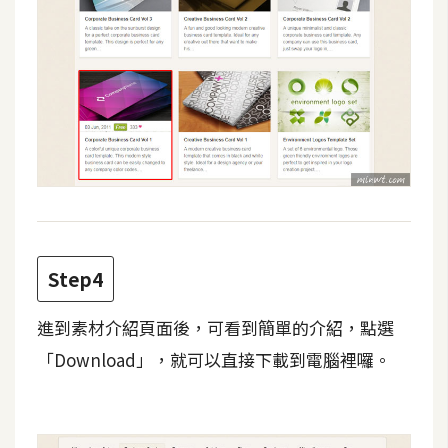
W
o
o
C
o
m
m
e
r
c
Step4
e
進到素材介紹頁面後，可看到簡單的介紹，點選
金
「Download」，就可以直接下載到電腦裡囉。
流
物
流