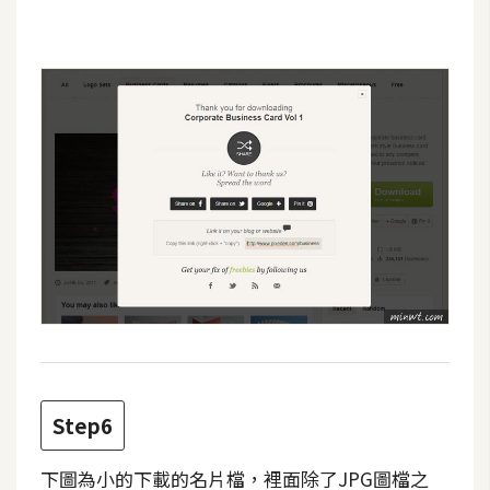
空
間
網
頁
設
計
前
端
H
T
M
Step6
L
/
下圖為小的下載的名片檔，裡面除了JPG圖檔之
C