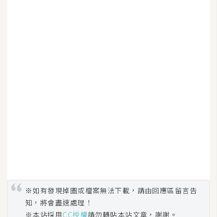
U
X
R
W
D
網
頁
後
端
P
H
P
※如有發現掉圖或檔案無法下載，請由回應區留言告
知，將會盡速處理！
D
※本站採用
CC授權
請勿轉貼本站文章，謝謝。