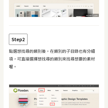
費
圖
庫
免
費
Step2
字
型
點選想找尋的類別後，在類別的子目錄也有分細
項，可直接選擇想找尋的類別來找尋想要的素材
網
喔。
站
架
設
W
o
r