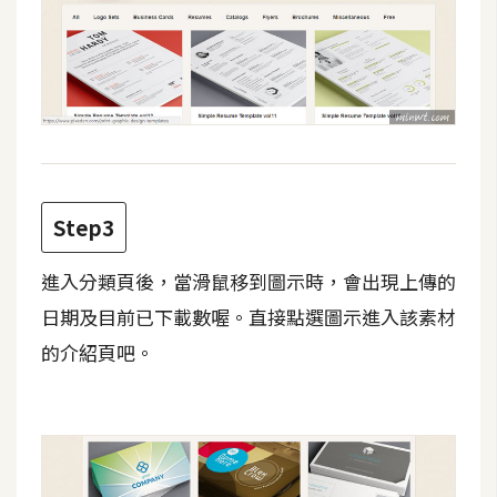
d
P
r
e
s
s
安
裝
與
Step3
設
定
進入分類頁後，當滑鼠移到圖示時，會出現上傳的
日期及目前已下載數喔。直接點選圖示進入該素材
外
的介紹頁吧。
掛
實
作
電
商