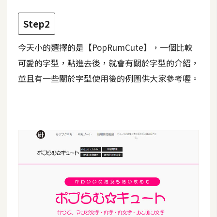
費
圖
Step2
庫
今天小的選擇的是【PopRumCute】，一個比較
免
可愛的字型，點進去後，就會有關於字型的介紹，
費
並且有一些關於字型使用後的例圖供大家參考喔。
字
型
網
站
架
設
W
o
r