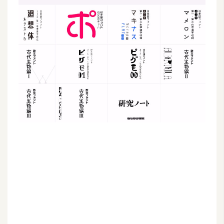
G
e
m
i
n
i
A
I
生
成
圖
片
影
片