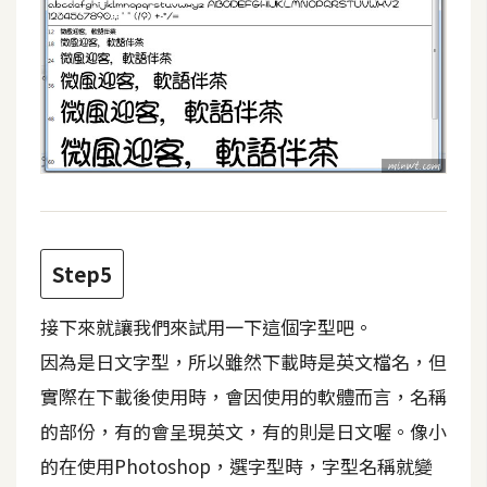
架
設
主
機
與
網
域
S
Step5
E
O
接下來就讓我們來試用一下這個字型吧。
工
因為是日文字型，所以雖然下載時是英文檔名，但
具
實際在下載後使用時，會因使用的軟體而言，名稱
的部份，有的會呈現英文，有的則是日文喔。像小
免
的在使用Photoshop，選字型時，字型名稱就變
費