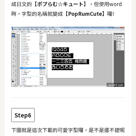
成日文的
【ポプらむ☆キュート】
，但使用word
空
間
時，字型的名稱就變成
【PopRumCute】
囉!
網
頁
設
計
前
端
H
T
M
Step6
L
/
下圖就是這次下載的可愛字型囉，是不是還不錯呢
C