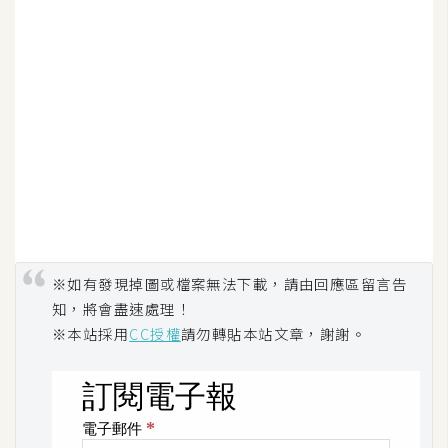
U
X
R
W
D
網
頁
後
端
※如有發現掉圖或檔案無法下載，請由回應區留言告
知，將會盡速處理！
P
※本站採用
CC授權
請勿轉貼本站文章，謝謝。
H
P
D