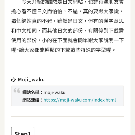
今天介紹的雖然是日文網站，也許有些朋友會
t
擔心看不懂日文而怕怕，不過，真的要跟大家說，
r
a
這個網站真的不難，雖然是日文，但有的漢字意思
t
和中文相同，而其他日文的部份，有關係到下載需
o
使用的部份，小的在下面就會簡單跟大家說明一下
r
喔~讓大家都能輕鬆的下載這些特殊的字型喔。
去
背
與
Moji_waku
合
成
網站名稱：
moji-waku
網站連結：
https://moji-waku.com/index.html
攝
影
商
品
Step1