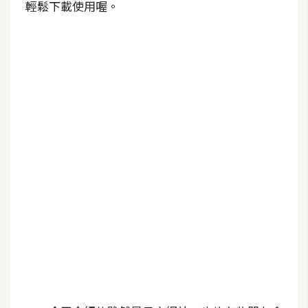
輕鬆下載使用喔。
b
e
P
h
o
t
o
s
h
o
p
I
l
l
u
s