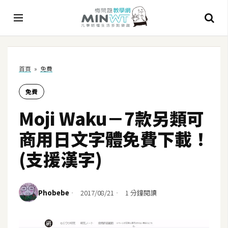
A
首頁
»
免費
I
免費
A
I
Moji Waku－7款另類可
工
具
商用日文字體免費下載！
C
(支援漢字)
h
a
t
Phobebe
2017/08/21
1 分鐘閱讀
G
P
T