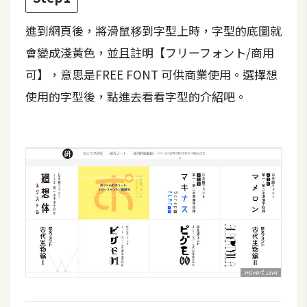
攝
影
進到網頁後，將滑鼠移到字型上時，字型的底圖就
會變成淺黃色，並且註明【フリーフォント/商用
手
可】，意思是FREE FONT 可供商業使用。選擇想
機
使用的字型後，點進去看看字型的介紹吧。
攝
影
器
材
操
控
資
源
免