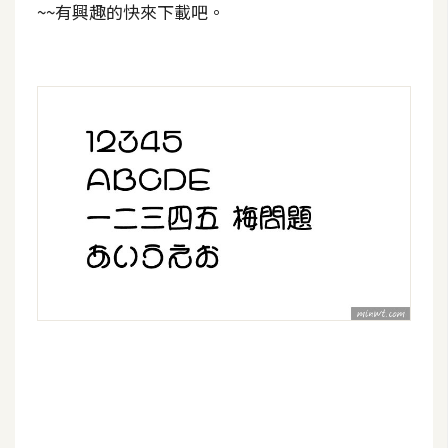
~~有興趣的快來下載吧。
S
S
J
a
v
a
S
c
r
i
p
t
U
I
/