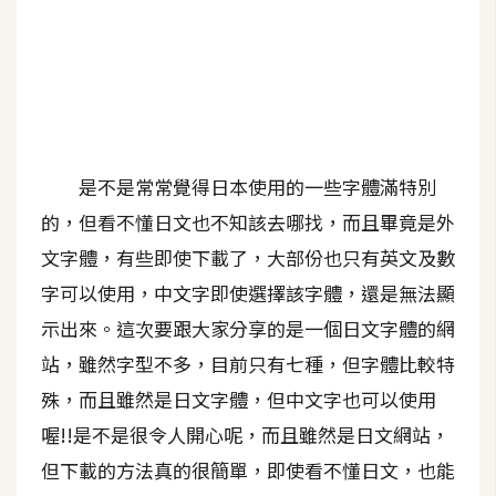
A
I
應
用
設
計
是不是常常覺得日本使用的一些字體滿特別
的，但看不懂日文也不知該去哪找，而且畢竟是外
網
文字體，有些即使下載了，大部份也只有英文及數
站
字可以使用，中文字即使選擇該字體，還是無法顯
示出來。這次要跟大家分享的是一個日文字體的網
站，雖然字型不多，目前只有七種，但字體比較特
影
像
殊，而且雖然是日文字體，但中文字也可以使用
喔!!是不是很令人開心呢，而且雖然是日文網站，
A
但下載的方法真的很簡單，即使看不懂日文，也能
d
o