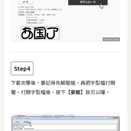
W
o
o
C
o
m
m
e
Step4
r
c
e
下載完畢後，要記得先解壓縮，再把字型檔打開
喔。打開字型檔後，按下
【安裝】
就可以囉。
金
流
物
流