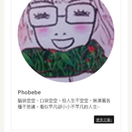
示
免
費
版
型
M
A
C
Phobebe
腦袋空空、口袋空空，但人生不空空，裝滿著各
開
種不思議，看似平凡卻小小不平凡的人生~
箱
更多文章»
梅