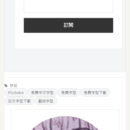
o
c
k
e
r
伺
服
器
設
定
標籤
資
Phobebe
免費中文字型
免費字型
免費字型下載
源
日文字型下載
藝術字型
免
費
圖