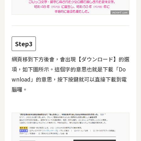
d
P
r
e
s
s
Step3
安
裝
網頁移到下方後會，會出現【ダウンロード】的選
與
設
項，如下圖所示。這個字的意思也就是下載「Do
定
wnload」的意思，按下按鍵就可以直接下載到電
腦囉。
外
掛
實
作
電
商