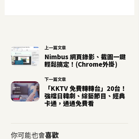
開
發
熱
門
上一篇文章
文
Nimbus 網頁錄影、截圖一鍵
輕鬆搞定！(Chrome外掛)
章
下一篇文章
全
「KKTV 免費轉轉台」20台！
站
強檔日韓劇、綜藝節目、經典
導
卡通，通通免費看
覽
合
你可能也會
喜歡