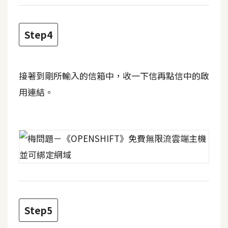
W
o
Step4
o
C
o
接著到剛所輸入的信箱中，收一下信再點信中的啟
m
用連結。
m
e
r
c
e
金
流
物
Step5
流