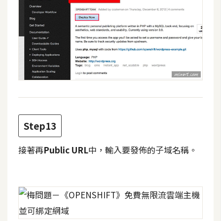
開
發
熱
門
文
章
Step13
全
站
接著再
Public URL
中，輸入要發佈的子域名稱。
導
覽
合