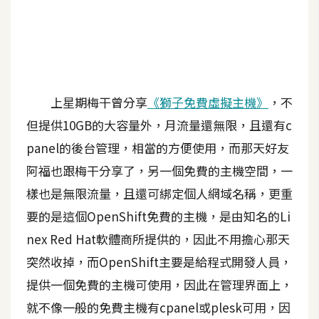
A
I
應
用
設
上星期梅干曾分享
《獅子免費虛擬主機》
，不
計
但提供10GB的大容量外，月流量還無限，且還有c
panel的後台管理，相當的方便使用，而那天好友
網
阿福也跟梅干分享了，另一個免費的主機空間，一
站
樣也是無限流量，且還可綁定個人網域名稱，更重
要的是這個OpenShift免費的主機，是由知名的Li
影
nex Red Hat軟體商所提供的，因此不用擔心那天
像
突然收掉，而OpenShift主要是給程式開發人員，
提供一個免費的主機可使用，因此在管理界面上，
A
d
就不像一般的免費主機有cpanel或plesk可用，因
o