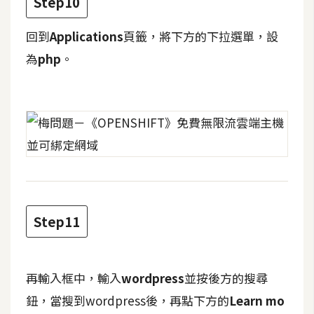
Step10
o
c
回到
Applications
頁籤，將下方的下拉選單，設
k
為
php
。
e
r
伺
服
器
設
定
Step11
資
源
免
再輸入框中，輸入
wordpress
並按後方的搜尋
費
鈕，當搜到wordpress後，再點下方的
Learn mo
圖