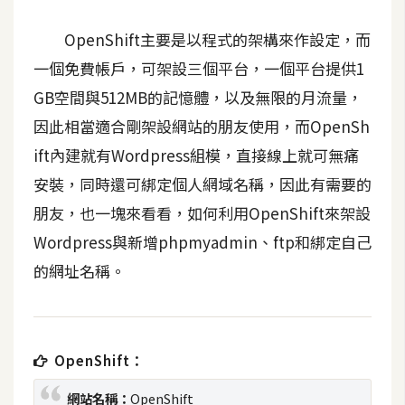
t
r
OpenShift主要是以程式的架構來作設定，而
a
一個免費帳戶，可架設三個平台，一個平台提供1
t
GB空間與512MB的記憶體，以及無限的月流量，
o
r
因此相當適合剛架設網站的朋友使用，而OpenSh
ift內建就有Wordpress組模，直接線上就可無痛
去
安裝，同時還可綁定個人網域名稱，因此有需要的
背
朋友，也一塊來看看，如何利用OpenShift來架設
與
Wordpress與新增phpmyadmin、ftp和綁定自己
合
成
的網址名稱。
攝
影
OpenShift：
商
品
網站名稱：
OpenShift