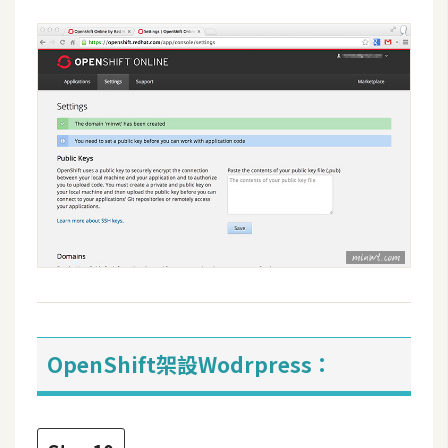
U
X
R
W
D
網
頁
後
端
P
H
OpenShift架設Wodrpress：
P
D