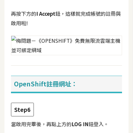
架
設
再按下方的
I Accept
鈕，這樣就完成帳號的註冊與
啟用啦!
主
機
與
網
域
S
E
OpenShift註冊網址：
O
工
具
Step6
免
當啟用完畢後，再點上方的
LOG IN
鈕登入。
費