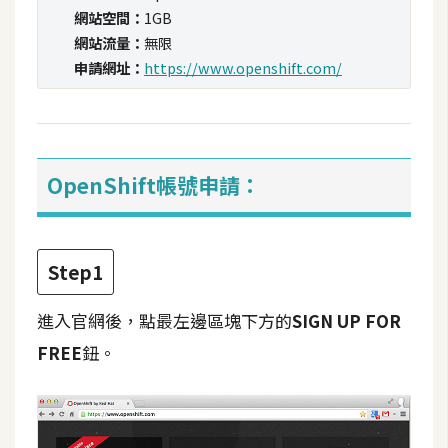
攝
網站空間：
1GB
影
網站流量：
無限
申請網址：
https://www.openshift.com/
手
機
攝
影
OpenShift帳號申請：
器
材
Step1
操
控
進入官網後，點最左邊區塊下方的
SIGN UP FOR
FREE
鈕。
資
源
免