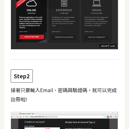
費
圖
庫
免
費
字
型
Step2
網
站
接著只要輸入Email、密碼與驗證碼，就可以完成
架
註冊啦!
設
W
o
r