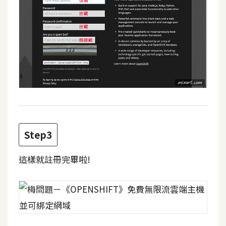
d
P
r
e
s
s
安
裝
與
設
定
Step3
外
這樣就註冊完畢啦!
掛
實
作
電
商