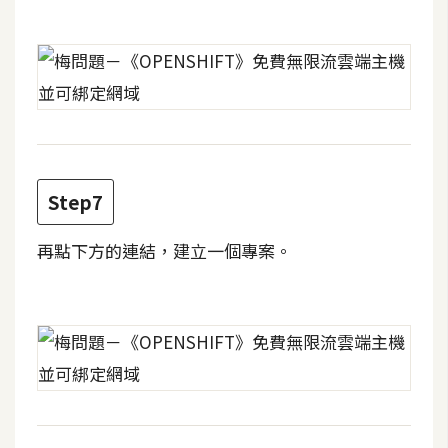
空
間
網
頁
設
計
Step7
再點下方的連結，建立一個專案。
前
端
H
T
M
L
/
C