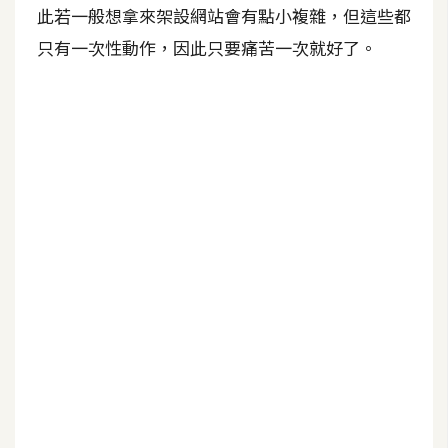
b
此若一般想拿來架設網站會有點小複雜，但這些都
e
只有一次性動作，因此只要痛苦一次就好了。
P
h
o
t
o
s
h
o
p
I
l
l
u
s