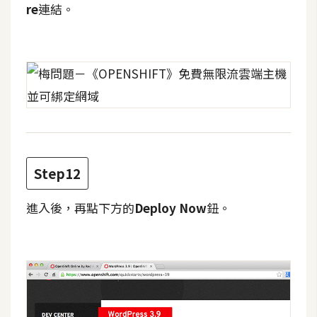
示
re
連結。
免
費
版
型
M
Step12
A
C
進入後，再點下方的
Deploy Now
鈕。
開
箱
梅