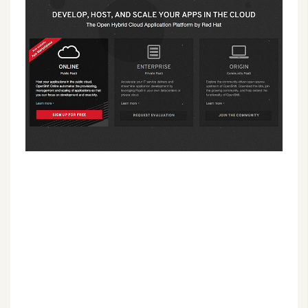
G
e
m
i
n
i
A
I
生
成
圖
片
影
片