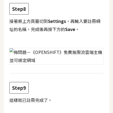
S
Step8
S
接著將上方頁籤切到
Settings
，再輸入要註冊網
J
址的名稱，完成後再按下方的
Save
。
a
v
a
S
c
r
i
p
t
Step9
這樣就已註冊完成了。
U
I
/