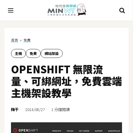
A
首頁
»
免費
I
主機
免費
網站架設
A
I
OPENSHIFT 無限流
工
具
量、可綁網址，免費雲端
C
主機架設教學
h
a
t
梅干
2014/08/27
1 分鐘閱讀
G
P
T