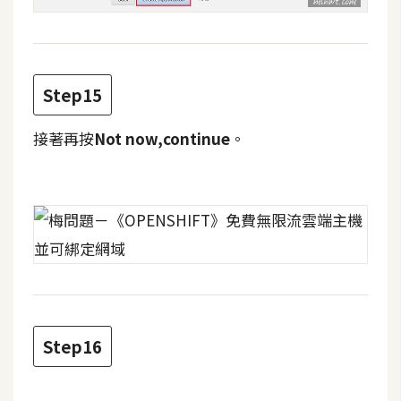
Step15
接著再按
Not now,continue
。
Step16