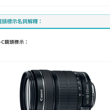
－鏡頭標示名詞解釋：
S-C鏡頭標示：