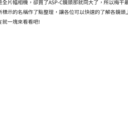
全片幅相機，卻買了ASP-C鏡頭那就冏大了，所以梅干
所標示的名稱作了點整理，讓各位可以快速的了解各鏡頭
在就一塊來看看吧!