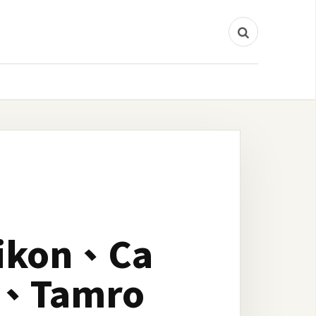
kon、Ca
a、Tamro