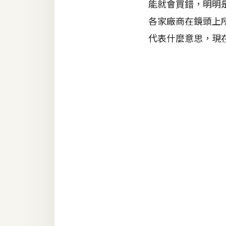
能就會買錯，明明是
RWD 網頁
各家廠商在鏡頭上
後端
代表什麼意思，現
PHP
Docker
伺服器設定
資源
免費圖示
免費版型
MAC
開箱