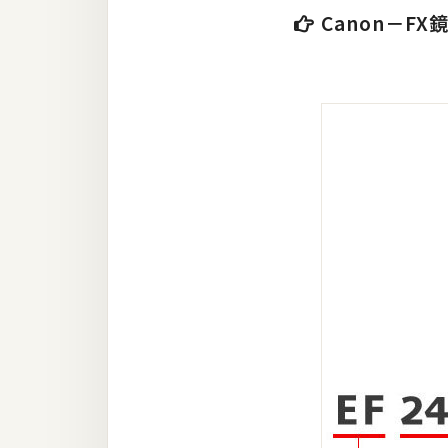
Canon－F