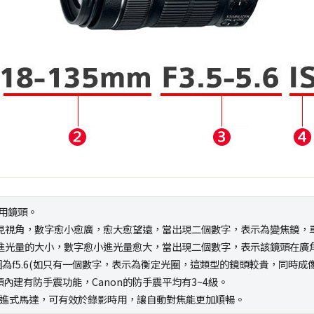
專用鏡頭。
見視角，數字愈小愈廣，愈大愈望遠，當出現二個數字，表示為變焦鏡，
進光量的大小，數字愈小進光量愈大，當出現二個數字，表示該鏡頭在廣角
為f5.6(如只有一個數字，表示為衡定光圈，這類型的鏡頭較貴，同時成
頭內建有防手震功能，Canon的防手震平均有3~4級。
步進式馬達，可有效於錄影時用，讓自動對焦能更加順暢。