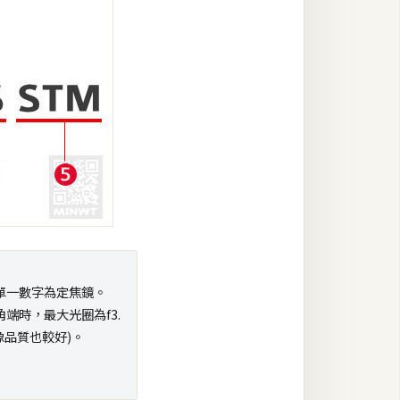
單一數字為定焦鏡。
端時，最大光圈為f3.
像品質也較好)。