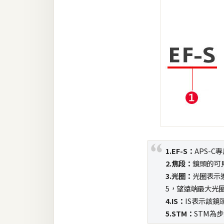
1.EF-S：
APS-C
2.焦段：
鏡頭的可
3.光圈：
光圈表示
5，望遠端最大光圈
4.IS：
IS表示該鏡
5.STM：
STM為