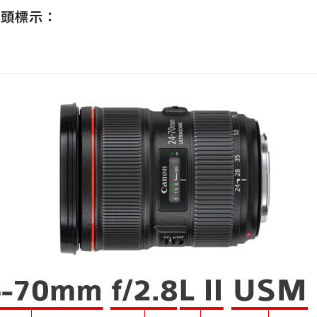
X鏡頭標示：