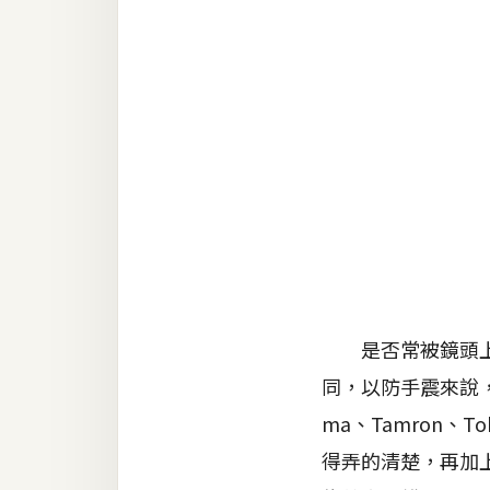
金流物流
架設
主機與網域
SEO 工具
免費空間
網頁設計
前端
是否常被鏡頭上的
HTML / CSS
同，以防手震來說，N
JavaScript
ma、Tamron
UI / UX
得弄的清楚，再加上