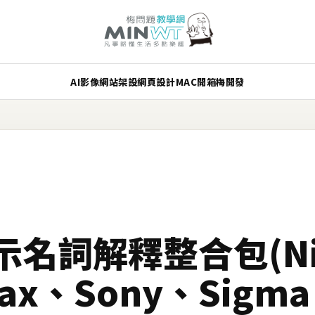
AI
影像
網站架設
網頁設計
MAC
開箱
梅開發
名詞解釋整合包(Ni
tax、Sony、Sigm