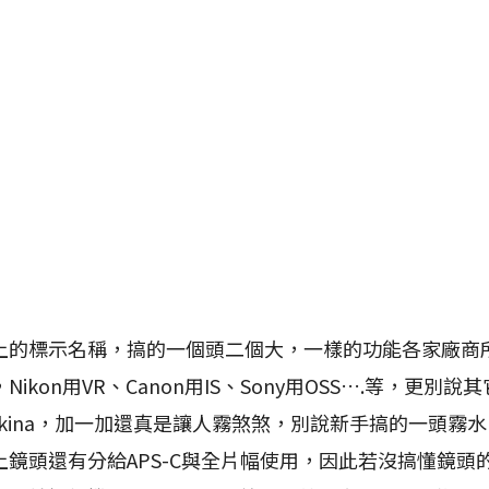
標示名稱，搞的一個頭二個大，一樣的功能各家廠商
ikon用VR、Canon用IS、Sony用OSS….等，更別說
、Tokina，加一加還真是讓人霧煞煞，別說新手搞的一頭霧
鏡頭還有分給APS-C與全片幅使用，因此若沒搞懂鏡頭