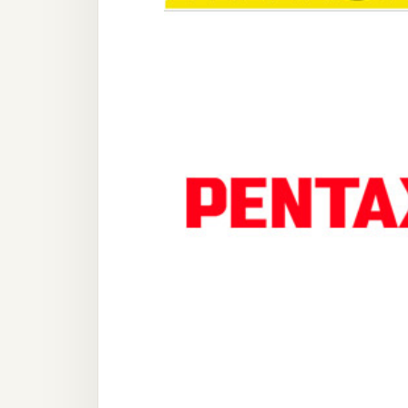
器材操控
資源
免費圖庫
免費字型
網站架設
WordPress
安裝與設定
外掛實作
電商
WooCommerce