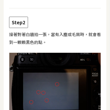
攝
影
Step2
手
機
接著對著白牆拍一張，當有入塵或毛屑時，就會看
攝
到一顆顆黑色的點。
影
器
材
操
控
資
源
免