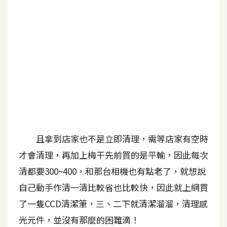
b
e
P
h
o
t
o
s
h
o
且拿到店家也不是立即清理，需等店家有空時
p
才會清理，再加上梅干先前買的是平輸，因此每次
清都要300~400，和那台相機也有點老了，就想說
I
l
自己動手作清一清比較省也比較快，因此就上網買
l
了一隻CCD清潔筆，三、二下就清潔溜溜，清理感
u
光元件，並沒有那麼的困難滴！
s