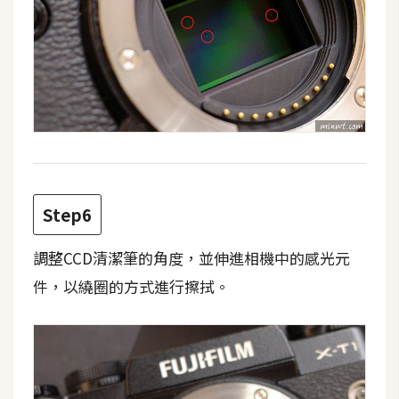
架
設
主
機
與
網
域
Step6
S
E
調整CCD清潔筆的角度，並伸進相機中的感光元
O
件，以繞圈的方式進行擦拭。
工
具
免
費