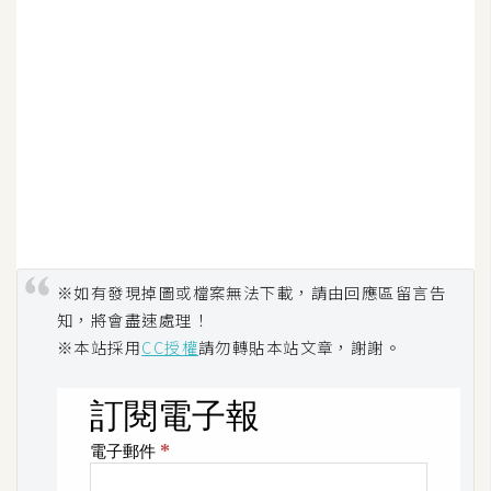
U
X
R
W
D
網
頁
後
端
※如有發現掉圖或檔案無法下載，請由回應區留言告
知，將會盡速處理！
※本站採用
CC授權
請勿轉貼本站文章，謝謝。
P
H
P
D