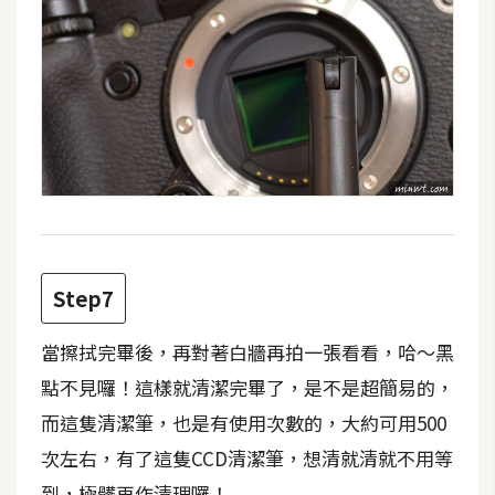
空
間
網
頁
設
計
前
端
Step7
當擦拭完畢後，再對著白牆再拍一張看看，哈～黑
H
T
點不見囉！這樣就清潔完畢了，是不是超簡易的，
M
而這隻清潔筆，也是有使用次數的，大約可用500
L
次左右，有了這隻CCD清潔筆，想清就清就不用等
/
C
到，極髒再作清理囉！