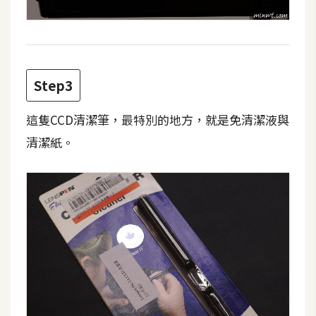
費
圖
庫
Step3
免
費
字
這隻CCD清潔筆，最特別的地方，就是免清潔液與
型
清潔紙。
網
站
架
設
W
o
r