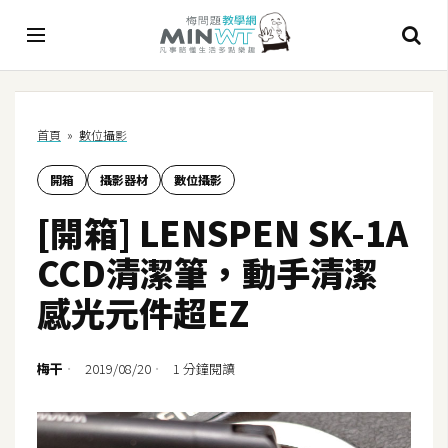
A
首頁
»
數位攝影
I
開箱
攝影器材
數位攝影
A
I
[開箱] LENSPEN SK-1A
工
具
CCD清潔筆，動手清潔
C
感光元件超EZ
h
a
t
梅干
2019/08/20
1 分鐘閱讀
G
P
T