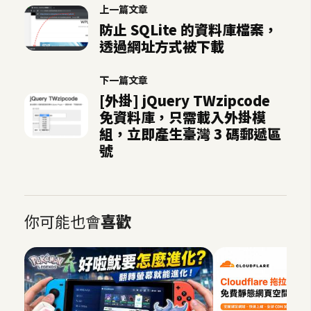
示
上一篇文章
防止 SQLite 的資料庫檔案，
透過網址方式被下載
免
費
下一篇文章
版
[外掛] jQuery TWzipcode
型
免資料庫，只需載入外掛模
組，立即產生臺灣 3 碼郵遞區
號
M
A
C
你可能也會
喜歡
開
箱
梅