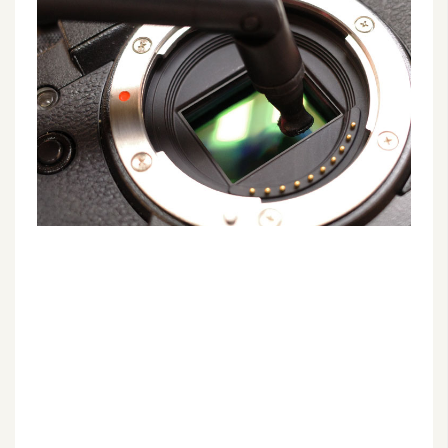
G
e
m
i
n
i
A
I
生
成
圖
片
影
片