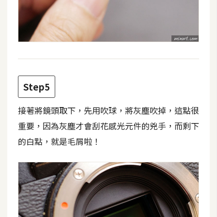
W
o
o
C
o
m
Step5
m
e
接著將鏡頭取下，先用吹球，將灰塵吹掉，這點很
r
c
重要，因為灰塵才會刮花感光元件的兇手，而剩下
e
的白點，就是毛屑啦！
金
流
物
流