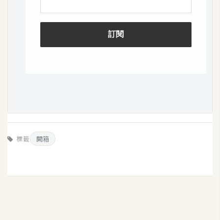
o
c
k
e
r
伺
服
器
設
定
標籤
開箱
資
源
免
費
圖