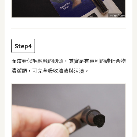
d
P
r
e
s
s
安
Step4
裝
與
而這看似毛融融的刷頭，其實是有專利的碳化合物
設
清潔頭，可完全吸收油漬與污漬。
定
外
掛
實
作
電
商