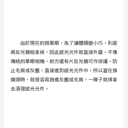
A
I
應
用
設
由於現在的微單眼，為了讓體積變小巧，則是
計
將反光鏡給拿掉，因此感光元件就直接外露，不像
傳統的單眼相機，前方還有片反光鏡可作保護，防
網
止毛屑或灰塵，直接進到感光元件中，所以當在換
站
鏡頭時，就很容易跑進灰塵或毛屑，一陣子就得拿
去清理感光元件。
影
像
A
d
o