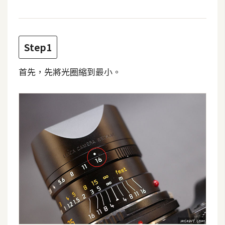
t
r
a
t
Step1
o
r
首先，先將光圈縮到最小。
去
背
與
合
成
攝
影
商
品