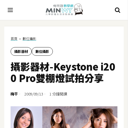
A
首頁
»
數位攝影
I
攝影器材
數位攝影
A
I
攝影器材-Keystone i20
工
具
0 Pro雙棚燈試拍分享
C
h
梅干
2009/09/13
1 分鐘閱讀
a
t
G
P
T