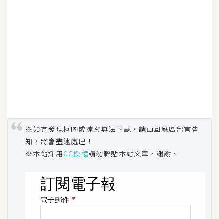
作
提
案
※如有發現掉圖或檔案無法下載，請由回應區留言告
知，將會盡速處理！
※本站採用
CC授權
請勿轉貼本站文章，謝謝。