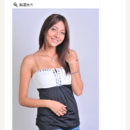
費
圖
庫
免
費
字
型
網
站
架
設
W
o
r