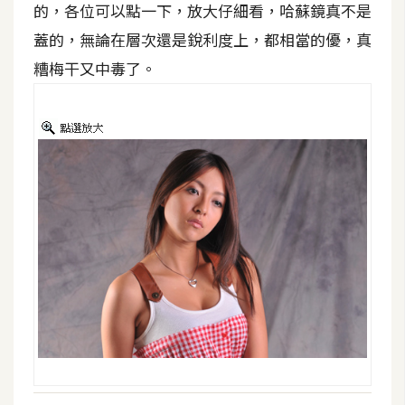
的，各位可以點一下，放大仔細看，哈蘇鏡真不是
S
蓋的，無論在層次還是銳利度上，都相當的優，真
S
糟梅干又中毒了。
J
a
v
a
S
c
r
i
p
t
U
I
/