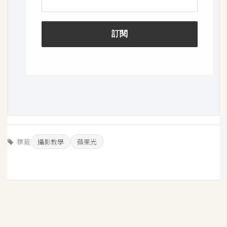
標籤
攝影教學
蘋果光