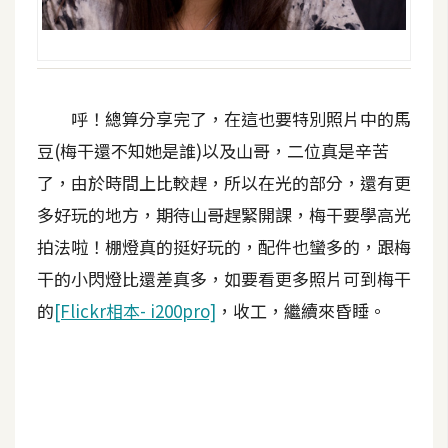
開
發
呼！總算分享完了，在這也要特別照片中的馬
熱
門
豆(梅干還不知她是誰)以及山哥，二位真是辛苦
文
了，由於時間上比較趕，所以在光的部分，還有更
章
多好玩的地方，期待山哥趕緊開課，梅干要學高光
拍法啦！棚燈真的挺好玩的，配件也蠻多的，跟梅
全
干的小閃燈比還差真多，如要看更多照片可到梅干
站
的
[Flickr相本- i200pro]
，收工，繼續來昏睡。
導
覽
合