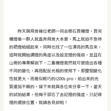
A
I
應
用
昨天與飛肯幾位老師一同去楔石買棚燈，買完
設
棚燈後一群人就直奔飛肯大本營，馬上就迫不急待
計
的把燈給組起來，同時也找了一位漂亮的馬豆來，
這時就開始調燈的角度以及設定燈的強弱，並且在
網
山哥的專業解說下，二隻棚燈竟然就可營造出各種
站
不同的變化，再搭配反光板的使用下，那整個變化
性就更大，而看似輕巧的i200s pro，拍出來的光
影
質還挺不賴的，接下來就與各位來分享一下，當天
像
的試拍結果，但梅干卻忘了去記燈的強度，只記得
A
燈的擺放位置，就請各見諒啦！
d
o