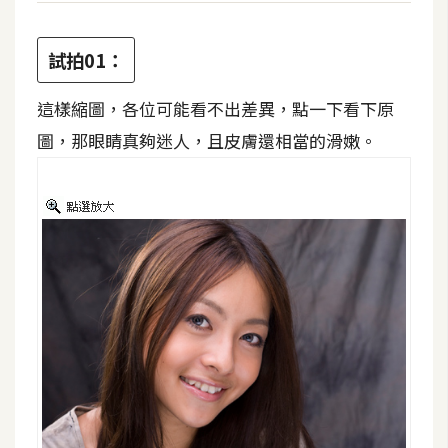
o
c
試拍01：
k
e
這樣縮圖，各位可能看不出差異，點一下看下原
r
圖，那眼睛真夠迷人，且皮膚還相當的滑嫩。
伺
服
器
設
定
資
源
免
費
圖