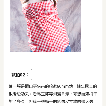
空
間
網
頁
設
計
前
端
試拍02：
H
T
這一張是跟山哥借來的哈蘇80mm鏡，這焦還真的
M
很考驗功夫，看馬豆都等到變呆滯，可想而知梅干
L
/
對了多久，但這一張梅干的影像尺寸放的蠻大張
C