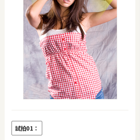
W
o
o
C
o
m
m
e
r
c
e
金
流
物
試拍01：
流