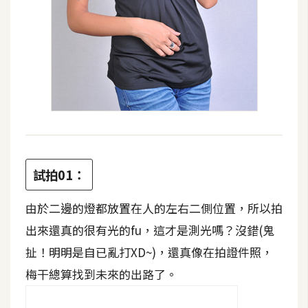
攝
影
手
機
攝
影
器
試拍01：
材
操
由於二邊的燈都放置在人的左右二側位置，所以拍
控
出來還真的很有光的fu，這才是測光嗎？沒錯(鬼
資
扯！明明是自已亂打XD~)，還真像在拍證件照，
源
梅干總算找到未來的出路了。
免