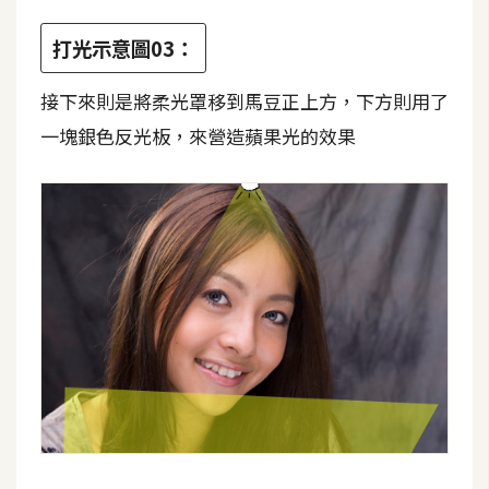
U
打光示意圖03：
X
接下來則是將柔光罩移到馬豆正上方，下方則用了
R
一塊銀色反光板，來營造蘋果光的效果
W
D
網
頁
後
端
P
H
P
D