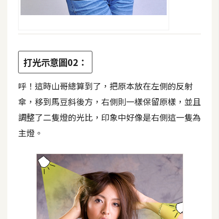
d
P
r
e
s
s
打光示意圖02：
安
裝
呼！這時山哥總算到了，把原本放在左側的反射
與
傘，移到馬豆斜後方，右側則一樣保留原樣，並且
設
定
調整了二隻燈的光比，印象中好像是右側這一隻為
主燈。
外
掛
實
作
電
商