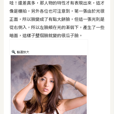
哇！還差真多，那人物的特性才有表現出來，這才
架
設
像是棚拍，另外各位也可注意到，第一張由於光很
正面，所以臉變成了有點大餅臉，但這一張光則是
主
從右側入，所以左臉頰在光的漸弱下，產生了一些
機
與
暗面，這樣子整個臉就變的很瓜子臉。
網
域
S
E
O
工
具
免
費