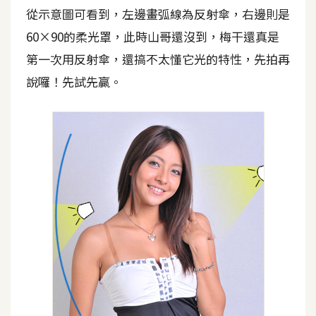
t
從示意圖可看到，左邊畫弧線為反射傘，右邊則是
r
60×90的柔光罩，此時山哥還沒到，梅干還真是
a
第一次用反射傘，還搞不太懂它光的特性，先拍再
t
o
說囉！先試先贏。
r
去
背
與
合
成
攝
影
商
品