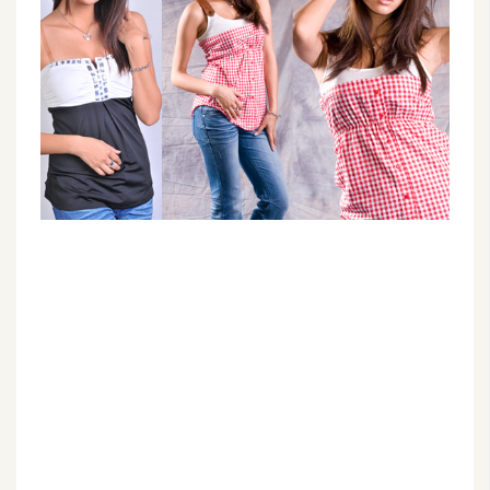
G
e
m
i
n
i
A
I
生
成
圖
片
影
片