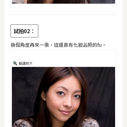
示
免
費
試拍02：
版
型
換個角度再來一張，這還真有化妝品照的fu。
M
A
C
開
箱
梅