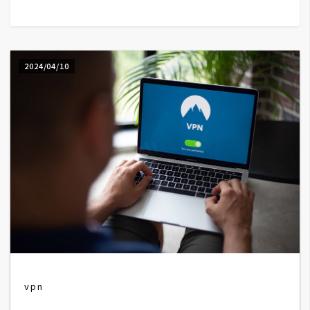
G
e
2024/04/10
m
i
n
i
A
I
生
成
圖
片
vpn
影
片