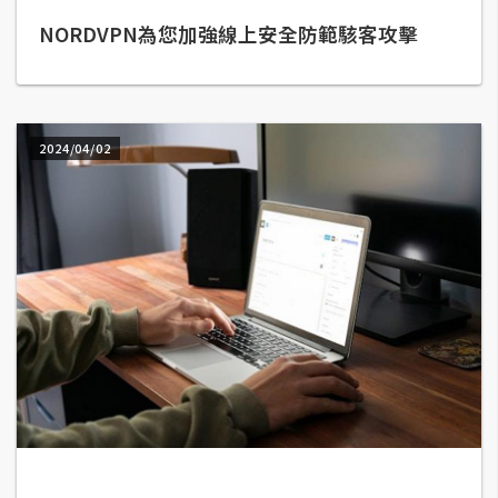
NORDVPN為您加強線上安全防範駭客攻擊
A
I
應
用
2024/04/02
設
計
網
站
影
像
A
d
o