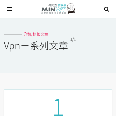
A
分類/標籤文章
I
1/1
Vpn－系列文章
A
I
工
具
C
h
a
1
t
G
P
T