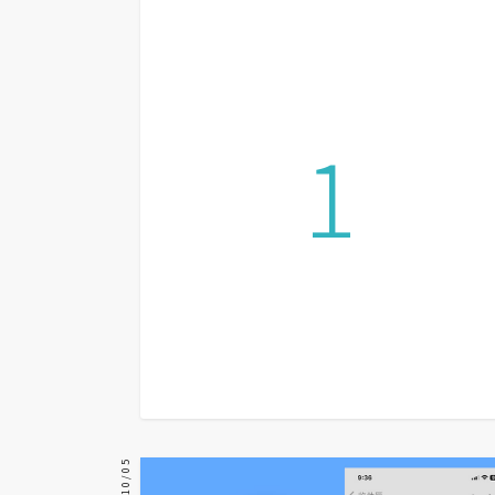
設計
網站
1
影像
Adobe
Photoshop
Illustrator
去背與合成
攝影
商品攝影
手機攝影