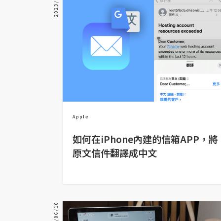
2023/10/05
器材操控
資源
免費圖庫
免費字型
網站架設
Apple
WordPress
如何在iPhone內建的信箱APP，將
安裝與設定
原文信件翻譯成中文
外掛實作
電商
WooCommerce
2021/06/10