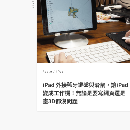
金流物流
架設
主機與網域
SEO 工具
免費空間
網頁設計
Apple
iPad
iPad 外接藍牙鍵盤與滑鼠，讓iPad
前端
變成工作機！無論是要寫網頁還是
HTML / CSS
畫3D都沒問題
JavaScript
UI / UX