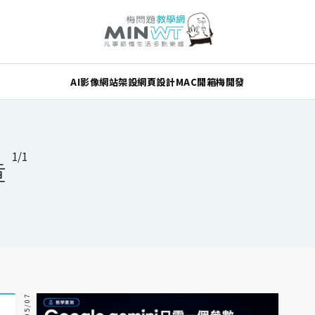
AI
影像
網站架設
網頁設計
MAC
開箱
梅開發
1/1
章